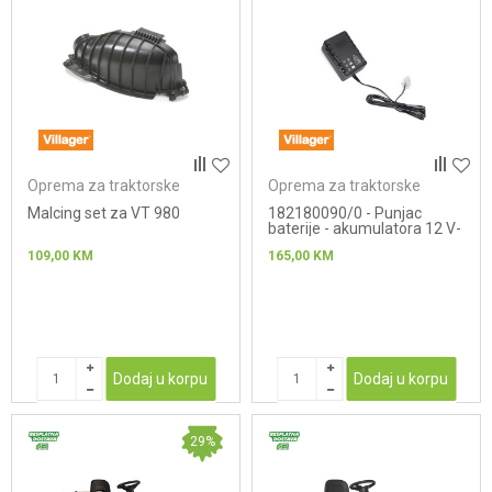
Oprema za traktorske
Oprema za traktorske
kosačice
kosačice
Malcing set za VT 980
182180090/0 - Punjac
baterije - akumulatora 12 V-
1 A
109,00
KM
165,00
KM
Dodaj u korpu
Dodaj u korpu
29
%