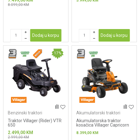
7.499,00
KM
5.999,00
KM
8.099,00
KM
Dodaj u korpu
Dodaj u korpu
17
%
Benzinski traktori
Akumulatorski traktori
Traktor Villager (Rider) VTR
Akumulatorska traktor
650
kosačica Villager Capricorn
38
2.499,00
KM
8.399,00
KM
2.999,00
KM