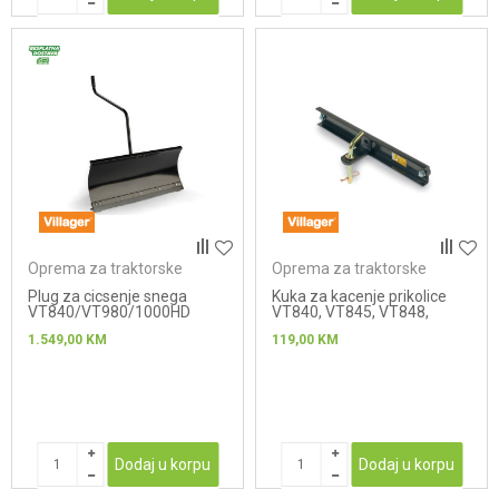
Oprema za traktorske
Oprema za traktorske
kosačice
kosačice
Plug za cicsenje snega
Kuka za kacenje prikolice
VT840/VT980/1000HD
VT840, VT845, VT848,
VT1000, VT1005HD,
1.549,00
KM
119,00
KM
VT1025HD Twin
Dodaj u korpu
Dodaj u korpu