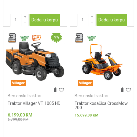
Dodaj u korpu
Dodaj u korpu
9
%
Benzinski traktori
Benzinski traktori
Traktor Villager VT 1005 HD
Traktor kosačica CrossMow
700
6.199,00
KM
15.699,00
KM
6.799,00
KM