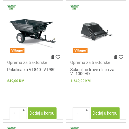
Oprema za traktorske
Oprema za traktorske
kosačice
kosačice
Prikolica za VT840 i VT980
Sakupljac trave i lisca za
VT1000HD
849,00
KM
1.649,00
KM
Dodaj u korpu
Dodaj u korpu