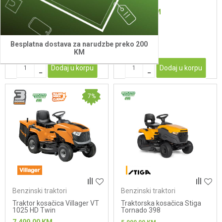
korpe)
848
3.799,00
KM
4.799,00
KM
4.999,00
KM
5.999,00
KM
Besplatna dostava za narudzbe preko 200
KM
Dodaj u korpu
Dodaj u korpu
7
%
Benzinski traktori
Benzinski traktori
Traktor kosačica Villager VT
Traktorska kosačica Stiga
1025 HD Twin
Tornado 398