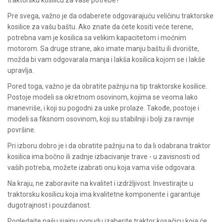
traktorsku kosilicu za vaše potrebe?
Pre svega, važno je da odaberete odgovarajuću veličinu traktorske
kosilice za vašu baštu. Ako znate da ćete kositi veće terene,
potrebna vam je kosilica sa velikim kapacitetom i moćnim
motorom. Sa druge strane, ako imate manju baštu ili dvorište,
možda bi vam odgovarala manja i lakša kosilica kojom se i lakše
upravlja.
Pored toga, važno je da obratite pažnju na tip traktorske kosilice.
Postoje modeli sa okretnom osovinom, kojima se veoma lako
manevriše, i koji su pogodni za uske prolaze. Takođe, postoje i
modeli sa fiksnom osovinom, koji su stabilniji i bolji za ravnije
površine.
Pri izboru dobro je i da obratite pažnju na to da li odabrana traktor
kosilica ima bočno ili zadnje izbacivanje trave - u zavisnosti od
vaših potreba, možete izabrati onu koja vama više odgovara.
Na kraju, ne zaboravite na kvalitet i izdržljivost. Investirajte u
traktorsku kosilicu koja ima kvalitetne komponente i garantuje
dugotrajnost i pouzdanost.
Pogledajte našu sjajnu ponudu izaberite traktor kosačicu koja će