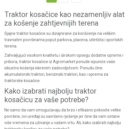
Traktor kosačice kao nezamenljiv alat
za košenje zahtjevnijih terena
Sjajne t
raktor kosačice
su dizajnirane za korišćenje na velikim
travnatim površinama poput parkova, placeva, izletišta i sportskih
terena.
Zahvaljujući visokom kvalitetu i širokom opsegu dodatne opreme i
pribora, traktor kosačice iz Agromarket ponude ispuniće vaše
iskustvo košenja iskrenim zadovoljstvom. Ponudu čine
akumulatorski traktori,
benzinski traktori
, kao i
oprema za
traktorske kosačice
.
Kako izabrati najbolju traktor
kosačicu za vaše potrebe?
Ne samo da vam omogućavaju da brzo i efikasno pokosite velike
površine, ovi uređaji su savršeno rješenje jer čine da vam ostane
više vremena za uživanje u vašem vrtu. Ali, kako izabrati najbolju