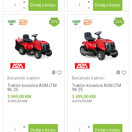
Dodaj u korpu
Dodaj u korpu
20
%
26
%
Benzinski traktori
Benzinski traktori
Traktor kosačica AGM LTM
Traktor kosačica AGM LTM
86-25
98-25
3.999,00
KM
3.499,00
KM
4.999,00
KM
4.699,00
KM
Dodaj u korpu
Dodaj u korpu