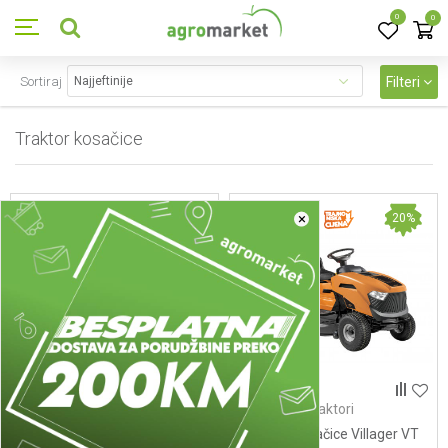
0
0
Sortiraj
Filteri
Traktor kosačice
34
proizvoda
×
24
%
20
%
Benzinski traktori
Benzinski traktori
Traktor Villager VT 985 (bez
Traktor kosačice Villager VT