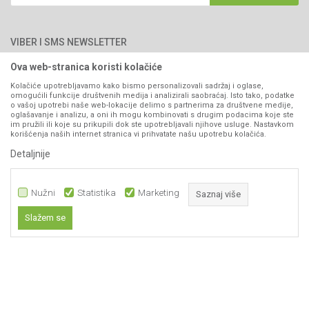
Blog
066/44-99-00
Isporuka
Najčešća pitanja
Načini plaćanja
PIB: 4402278140003
Kontakt
VIBER I SMS NEWSLETTER
Pravo na odustajanje
Reklamacije
Ova web-stranica koristi kolačiće
Prijavite se
Povraćaj sredstava
Kolačiće upotrebljavamo kako bismo personalizovali sadržaj i oglase,
omogućili funkcije društvenih medija i analizirali saobraćaj. Isto tako, podatke
Zamjena artikala
o vašoj upotrebi naše web-lokacije delimo s partnerima za društvene medije,
PRATITE NAS
oglašavanje i analizu, a oni ih mogu kombinovati s drugim podacima koje ste
Plaćanje karticama
im pružili ili koje su prikupili dok ste upotrebljavali njihove usluge. Nastavkom
korišćenja naših internet stranica vi prihvatate našu upotrebu kolačića.
Detaljnije
Nužni
Statistika
Marketing
Saznaj više
Slažem se
Nastojimo da budemo što precizniji u opisu proizvoda, prikazu slika i samih
Nužni
cijena, ali ne možemo garantovati da su sve informacije kompletne i bez
grešaka. Svi artikli prikazani na sajtu su dio naše ponude i ne
Statistika
podrazumijeva da su dostupni u svakom trenutku.
Marketing