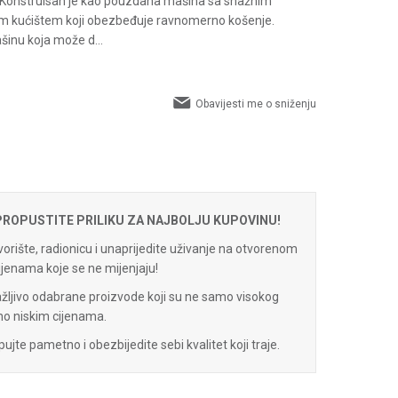
. Konstruisan je kao pouzdana mašina sa snažnim
im kućištem koji obezbeđuje ravnomerno košenje.
ašinu koja može d
...
Obavijesti me o sniženju
 PROPUSTITE PRILIKU ZA NAJBOLJU KUPOVINU!
orište, radionicu i unaprijedite uživanje na otvorenom
ijenama koje se ne mijenjaju!
pažljivo odabrane proizvode koji su ne samo visokog
jno niskim cijenama.
pujte pametno i obezbijedite sebi kvalitet koji traje.