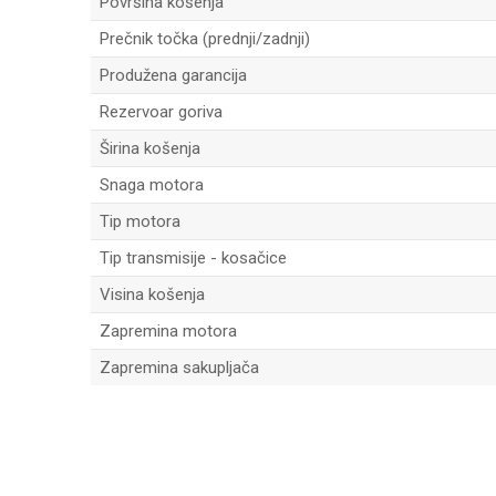
Površina košenja
Prečnik točka (prednji/zadnji)
Produžena garancija
Rezervoar goriva
Širina košenja
Snaga motora
Tip motora
Tip transmisije - kosačice
Visina košenja
Zapremina motora
Zapremina sakupljača
Ime/Nadimak