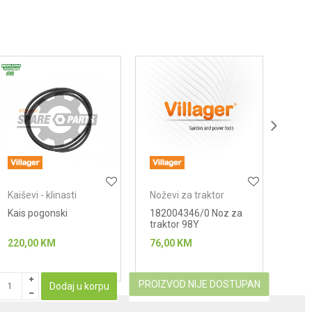
Kaiševi - klinasti
Noževi za traktor
Nože
kosačice
kosa
Kais pogonski
182004346/0 Noz za
1127
traktor 98Y
noza
220,00
KM
76,00
KM
13,0
PROIZVOD NIJE DOSTUPAN
Dodaj u korpu