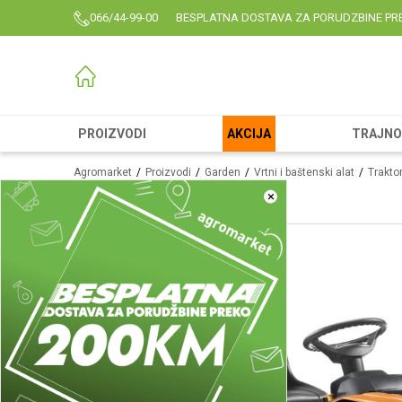
066/44-99-00
BESPLATNA DOSTAVA ZA PORUDZBINE PR
PROIZVODI
AKCIJA
TRAJNO 
Agromarket
Proizvodi
Garden
Vrtni i baštenski alat
Trakto
×