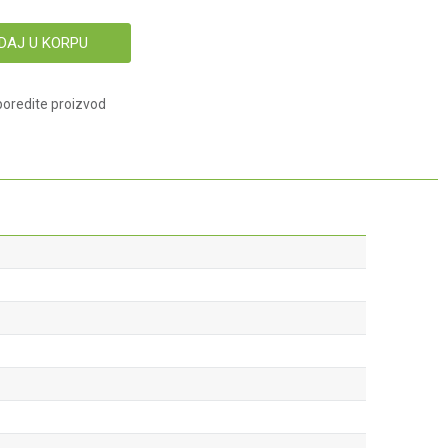
DAJ U KORPU
oredite proizvod