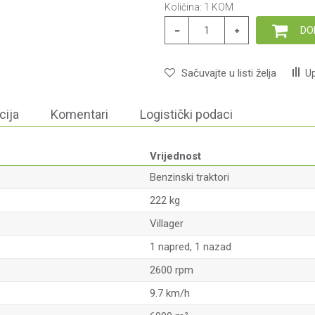
Količina:
1
KOM
DO
Sačuvajte u listi želja
Up
cija
Komentari
Logistički podaci
Vrijednost
Benzinski traktori
222 kg
Villager
1 napred, 1 nazad
2600 rpm
9.7 km/h