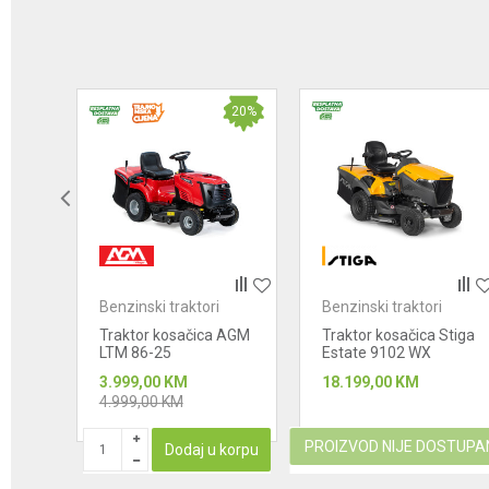
26
%
20
%
Benzinski traktori
Benzinski traktori
 AGM
Traktor kosačica AGM
Traktor kosačica Stiga
LTM 86-25
Estate 9102 WX
3.999,00
KM
18.199,00
KM
4.999,00
KM
PROIZVOD NIJE DOSTUPA
korpu
Dodaj u korpu