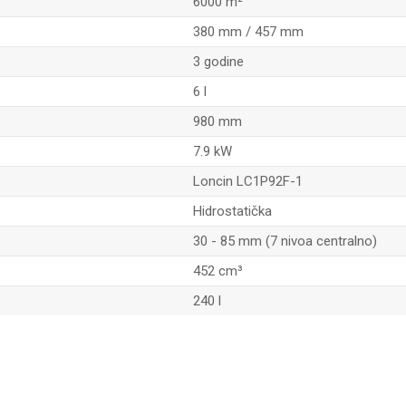
6000 m²
380 mm / 457 mm
3 godine
6 l
980 mm
7.9 kW
Loncin LC1P92F-1
Hidrostatička
30 - 85 mm (7 nivoa centralno)
452 cm³
240 l
Email adresa