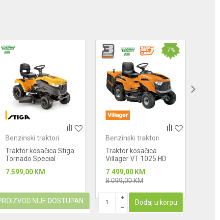
7
%
Benzinski traktori
Benzinski traktori
Benz
Traktor kosačica Stiga
Traktor kosačica
Trak
Tornado Special
Villager VT 1025 HD
845 
Twin
7.599,00
KM
7.499,00
KM
5.49
8.099,00
KM
PROIZVOD NIJE DOSTUPAN
PROIZ
Dodaj u korpu