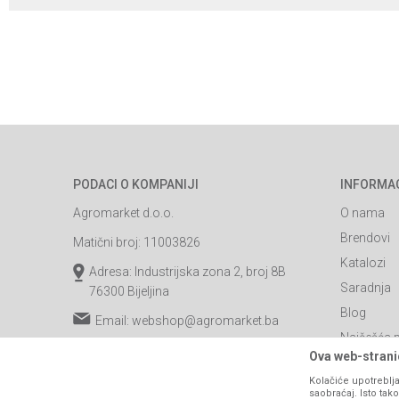
PODACI O KOMPANIJI
INFORMA
Agromarket d.o.o.
O nama
Brendovi
Matični broj: 11003826
Katalozi
Adresa: Industrijska zona 2, broj 8B
Saradnja
76300 Bijeljina
Blog
Email:
webshop@agromarket.ba
Najčešća p
066/44-99-00
Ova web-stranic
Kontakt
PIB: 4402278140003
Kolačiće upotreblja
saobraćaj. Isto ta