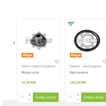
Poruka
Anti-spam zaštita - izračunajte koliko je 9 - 4 :
POŠALJI
ačica
Delovi traktor kosačica
Kaiševi - šestougaoni
Nosac noza
Kais nozeva
ME
41,00
KM
240,00
KM
STUPAN
Dodaj u korpu
Dodaj u korpu