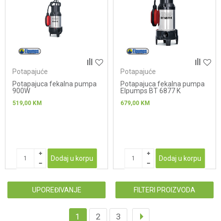
Potapajuće
Potapajuće
Potapajuca fekalna pumpa
Potapajuca fekalna pumpa
900W
Elpumps BT 6877 K
519,00
KM
679,00
KM
Dodaj u korpu
Dodaj u korpu
UPOREĐIVANJE
FILTERI PROIZVODA
1
2
3