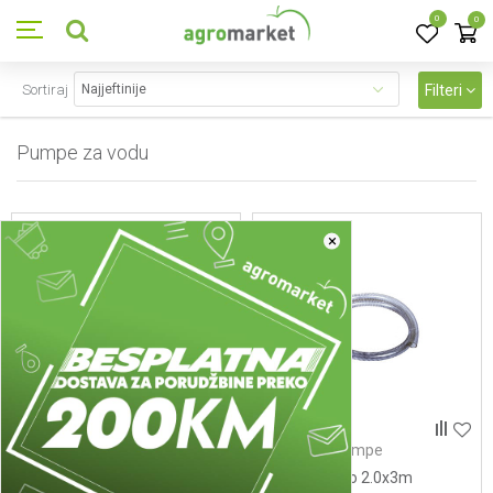
0
0
Sortiraj
Filteri
Pumpe za vodu
65
proizvoda
×
Creva za pumpe
Creva za pumpe
Crevo usisno 2.0" x 5m
Crevo usisno 2.0x3m