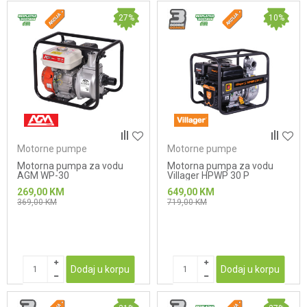
27
%
10
%
Motorne pumpe
Motorne pumpe
Motorna pumpa za vodu
Motorna pumpa za vodu
AGM WP-30
Villager HPWP 30 P
269,00
KM
649,00
KM
369,00
KM
719,00
KM
Dodaj u korpu
Dodaj u korpu