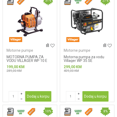
31
%
27
%
Motorne pumpe
Motorne pumpe
MOTORNA PUMPA ZA
Motorna pumpa za vodu
VODU VILLAGER WP 10 E
Villager WP 35 SE
199,00
KM
299,00
KM
289,00
KM
409,00
KM
Dodaj u korpu
Dodaj u korpu
10
%
8
%