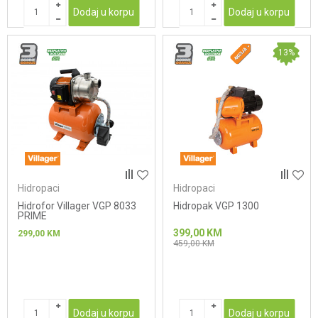
Dodaj u korpu
Dodaj u korpu
13
%
Hidropaci
Hidropaci
Hidrofor Villager VGP 8033
Hidropak VGP 1300
PRIME
399,00
KM
299,00
KM
459,00
KM
Dodaj u korpu
Dodaj u korpu