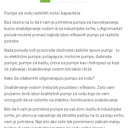
Pumpe za vodu različitih vrsta i kapaciteta
Bez obzira na to da li vam je potrebna pumpa za navodnjavanje,
kućno snabdijevanje vodom ili za industrijske svrhe, u Agromarket
ponudi možete pronaći najbolji izbor efikasnih pumpi za različite
potrebe.
Naša ponuda ovih proizvoda obuhvata različite tipove pumpi - tu
su
električne pumpe
,
potapajuće
,
motorne pumpe
,
dubinske
pumpe
,
pumpe za baštu
,
creva za pumpe
kao i
hidropaci
uz koje
će zalivanje i snabdevanje vodom biti lakše i brže.
Kako da odaberete odgovarajuću pumpu za vodu?
Snabdevanje vodom treba biti pouzdano i efikasno. Zato vam
pružamo širok izbor kvalitetnih pumpi za vodu koje će vam
omogućiti da se oslonite na stabilno i kontinuirano snabdevanje.
Bilo da li vam je potrebna pumpa za vaš dom, baštu ili industrijske
svrhe, pri izboru je najvažnije da obratite pažnju na to za koju svrhu
vam je potrebna. Nije isto ako ćete tek povremeno zalivati manju