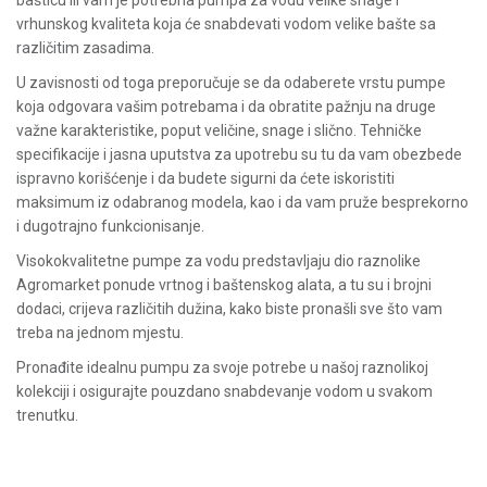
bašticu ili vam je potrebna pumpa za vodu velike snage i
vrhunskog kvaliteta koja će snabdevati vodom velike bašte sa
različitim zasadima.
U zavisnosti od toga preporučuje se da odaberete vrstu pumpe
koja odgovara vašim potrebama i da obratite pažnju na druge
važne karakteristike, poput veličine, snage i slično. Tehničke
specifikacije i jasna uputstva za upotrebu su tu da vam obezbede
ispravno korišćenje i da budete sigurni da ćete iskoristiti
maksimum iz odabranog modela, kao i da vam pruže besprekorno
i dugotrajno funkcionisanje.
Visokokvalitetne
pumpe za vodu
predstavljaju dio raznolike
Agromarket ponude vrtnog i baštenskog alata, a tu su i brojni
dodaci, crijeva različitih dužina, kako biste pronašli sve što vam
treba na jednom mjestu.
Pronađite idealnu pumpu za svoje potrebe u našoj raznolikoj
kolekciji i osigurajte pouzdano snabdevanje vodom u svakom
trenutku.