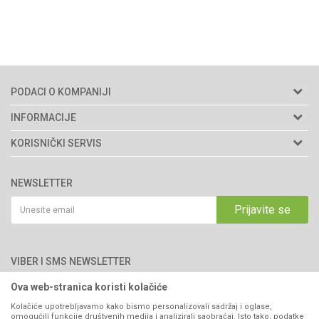
PODACI O KOMPANIJI
Agromarket d.o.o.
INFORMACIJE
Matični broj: 11003826
O nama
KORISNIČKI SERVIS
Brendovi
Adresa: Industrijska zona 2, broj 8B
Uslovi korišćenja i prodaje
76300 Bijeljina
Katalozi
NEWSLETTER
Politika privatnosti
Saradnja
Email:
webshop@agromarket.ba
Kako kupiti
Prijavite se
Blog
066/44-99-00
Isporuka
Najčešća pitanja
Načini plaćanja
PIB: 4402278140003
Kontakt
VIBER I SMS NEWSLETTER
Pravo na odustajanje
Reklamacije
Ova web-stranica koristi kolačiće
Prijavite se
Povraćaj sredstava
Kolačiće upotrebljavamo kako bismo personalizovali sadržaj i oglase,
omogućili funkcije društvenih medija i analizirali saobraćaj. Isto tako, podatke