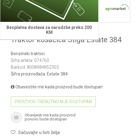
Besplatna dostava za narudzbe preko 200
Stiga
KM
Traktor kosačica Stiga Estate 384
Benzinski traktori
Šifra artikla:
074760
Barkod:
8008984852303
Šifra proizvođača:
Estate 384
Obavestite me kada proizvod bude dostupan
PROIZVOD TRENUTNO NIJE DOSTUPAN
Obavijesti me kada proizvod
ponovo bude dostupan
Sačuvajte u listi želja