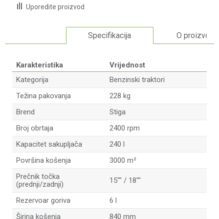
Uporedite proizvod
Specifikacija
O proizvodu
Karakteristika
Vrijednost
Kategorija
Benzinski traktori
Težina pakovanja
228 kg
Brend
Stiga
Broj obrtaja
2400 rpm
Kapacitet sakupljača
240 l
Površina košenja
3000 m²
Prečnik točka
15"" / 18""
(prednji/zadnji)
Rezervoar goriva
6 l
Širina košenja
840 mm