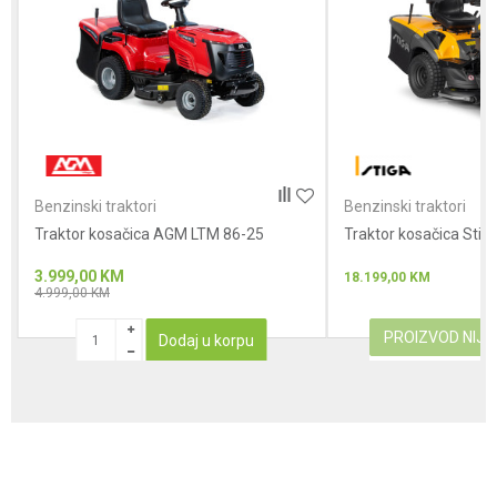
Anti-spam zaštita - izračunajte koliko je 6 - 1 :
POŠALJI
Benzinski traktori
Benzinski traktori
Traktor kosačica AGM LTM 86-25
Traktor kosačica Stig
3.999,00
KM
18.199,00
KM
4.999,00
KM
PROIZVOD NIJ
Dodaj u korpu