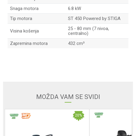
Snaga motora
6.8 kW
Tip motora
ST 450 Powered by STIGA
25 - 80 mm (7 nivoa,
Visina košenja
centralno)
Zapremina motora
432 cm³
Ime/Nadimak
Email adresa
MOŽDA VAM SE SVIDI
Poruka
20
%