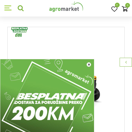
0
0
×