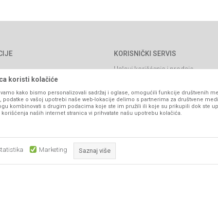
CIJE
KORISNIČKI SERVIS
Uslovi korišćenja i prodaje
a koristi kolačiće
Politika privatnosti
vamo kako bismo personalizovali sadržaj i oglase, omogućili funkcije društvenih medi
Kako kupiti
ko, podatke o vašoj upotrebi naše web-lokacije delimo s partnerima za društvene medi
ogu kombinovati s drugim podacima koje ste im pružili ili koje su prikupili dok ste up
Isporuka
orišćenja naših internet stranica vi prihvatate našu upotrebu kolačića.
Načini plaćanja
itanja
Pravo na odustajanje
tatistika
Marketing
Saznaj više
Reklamacije
Povraćaj sredstava
Zamjena artikala
Obavezni kolačići čine stranicu upotrebljivom omogućavajući osnov
što su navigacija stranicom i pristup zaštićenim područjima. Sajt kor
Plaćanje karticama
koji su nužni za ispravno funkcionisanje naše web stranice kako b
pojedine tehničke funkcije i tako Vam osigurali pozitivno korisničko