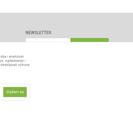
NEWSLETTER
Prijavite se
ja i analizirali
je, oglašavanje i
otrebljavali njihove
VIBER I SMS NEWSLETTER
Prijavite se
Slažem se
PRATITE NAS
ne funkcije kao
isti kolačiće
ismo omogućili
 iskustvo.