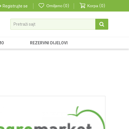
Omiljeno
0
Korpa
0
Registrujte se
Pretraži sajt
MO
REZERVNI DIJELOVI