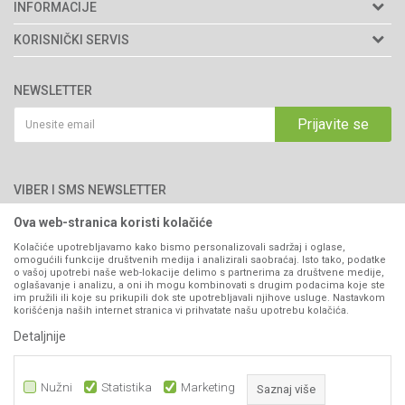
Agromarket d.o.o.
INFORMACIJE
Matični broj: 11003826
O nama
KORISNIČKI SERVIS
Brendovi
Adresa: Industrijska zona 2, broj 8B
Uslovi korišćenja i prodaje
76300 Bijeljina
Katalozi
NEWSLETTER
Politika privatnosti
Saradnja
Email:
webshop@agromarket.ba
Kako kupiti
Prijavite se
Blog
066/44-99-00
Isporuka
Najčešća pitanja
Načini plaćanja
PIB: 4402278140003
Kontakt
VIBER I SMS NEWSLETTER
Pravo na odustajanje
Reklamacije
Ova web-stranica koristi kolačiće
Prijavite se
Povraćaj sredstava
Kolačiće upotrebljavamo kako bismo personalizovali sadržaj i oglase,
omogućili funkcije društvenih medija i analizirali saobraćaj. Isto tako, podatke
Zamjena artikala
o vašoj upotrebi naše web-lokacije delimo s partnerima za društvene medije,
PRATITE NAS
oglašavanje i analizu, a oni ih mogu kombinovati s drugim podacima koje ste
Plaćanje karticama
im pružili ili koje su prikupili dok ste upotrebljavali njihove usluge. Nastavkom
korišćenja naših internet stranica vi prihvatate našu upotrebu kolačića.
Detaljnije
Nužni
Statistika
Marketing
Saznaj više