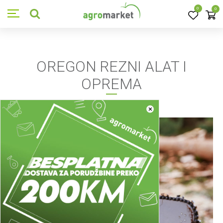
0
0
OREGON REZNI ALAT I
OPREMA
×