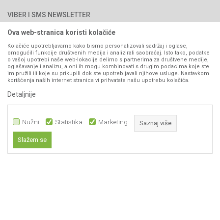
Najčešća pitanja
Načini plaćanja
PIB: 4402278140003
Kontakt
VIBER I SMS NEWSLETTER
Pravo na odustajanje
Reklamacije
Ova web-stranica koristi kolačiće
Prijavite se
Povraćaj sredstava
Kolačiće upotrebljavamo kako bismo personalizovali sadržaj i oglase,
omogućili funkcije društvenih medija i analizirali saobraćaj. Isto tako, podatke
Zamjena artikala
o vašoj upotrebi naše web-lokacije delimo s partnerima za društvene medije,
PRATITE NAS
oglašavanje i analizu, a oni ih mogu kombinovati s drugim podacima koje ste
Plaćanje karticama
im pružili ili koje su prikupili dok ste upotrebljavali njihove usluge. Nastavkom
korišćenja naših internet stranica vi prihvatate našu upotrebu kolačića.
Detaljnije
Nužni
Statistika
Marketing
Saznaj više
Slažem se
Nastojimo da budemo što precizniji u opisu proizvoda, prikazu slika i samih
Nužni
cijena, ali ne možemo garantovati da su sve informacije kompletne i bez
grešaka. Svi artikli prikazani na sajtu su dio naše ponude i ne
Statistika
podrazumijeva da su dostupni u svakom trenutku.
Marketing
Obavezni kolačići čine stranicu upotrebljivom omogućavajući osnovne
www.agromarket.ba
NB SOFT
©2026
, Izrada
. Sva prava zadržana.
funkcije kao što su navigacija stranicom i pristup zaštićenim područjima.