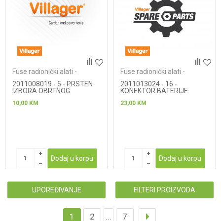
Fuse radionički alati -
Fuse radionički alati -
bušilice/odvrtači
zavrtači
2011008019 - 5 - PRSTEN
2011013024 - 16 -
IZBORA OBRTNOG
KONEKTOR BATERIJE
MOMENTA
10,00
KM
23,00
KM
Dodaj u korpu
Dodaj u korpu
UPOREĐIVANJE
FILTERI PROIZVODA
1
2
...
7