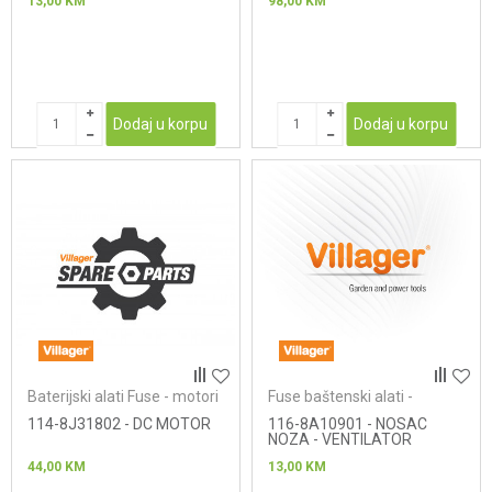
13,00
KM
98,00
KM
Dodaj u korpu
Dodaj u korpu
Baterijski alati Fuse - motori
Fuse baštenski alati -
kosačice
114-8J31802 - DC MOTOR
116-8A10901 - NOSAC
NOZA - VENTILATOR
44,00
KM
13,00
KM