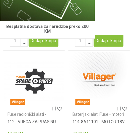
60,00
KM
4,50
KM
Besplatna dostava za narudzbe preko 200
KM
Dodaj u korpu
Dodaj u korpu
Fuse radionički alati -
Baterijski alati Fuse - motori
testere za drvo
112 - VRECA ZA PRASINU
114-8A11101 - MOTOR 18V