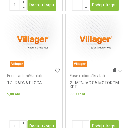
Dodaj u korpu
Dodaj u korpu
Fuse radionički alati -
Fuse radionički alati -
brusilice za drvo
zavrtači
17 - RADNA PLOCA
2 - MENJAC SA MOTOROM
KPT.
9,00
KM
77,00
KM
Dodaj u korpu
Dodaj u korpu