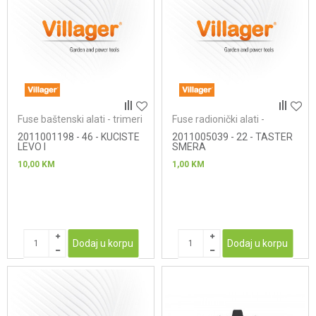
Fuse baštenski alati - trimeri
Fuse radionički alati -
bušilice/odvrtači
2011001198 - 46 - KUCISTE
2011005039 - 22 - TASTER
LEVO I
SMERA
10,00
KM
1,00
KM
Dodaj u korpu
Dodaj u korpu