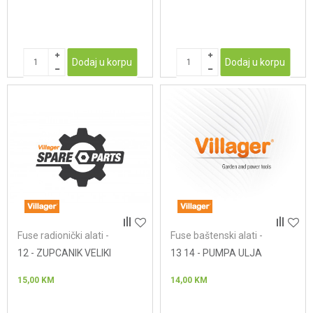
Dodaj u korpu
Dodaj u korpu
Fuse radionički alati -
Fuse baštenski alati -
testere za drvo
lančane testere
12 - ZUPCANIK VELIKI
13 14 - PUMPA ULJA
15,00
KM
14,00
KM