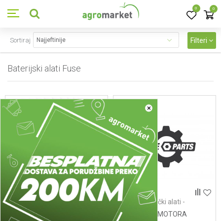
0
0
Sortiraj
Filteri
Baterijski alati Fuse
152
proizvoda
×
Baterijski alati Fuse - motori
Fuse radionički alati -
zavrtači
10 - ROTOR
11 - PLOCA MOTORA