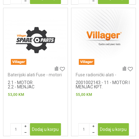
Baterijski alati Fuse - motori
Fuse radionički alati -
bušilice/odvrtači
2.1 - MOTOR
2001002143 - 11 - MOTOR I
2.2 - MENJAC
MENJAC KPT.
53,00
KM
55,00
KM
Dodaj u korpu
Dodaj u korpu