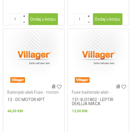
Dodaj u korpu
Dodaj u korpu
Baterijski alati Fuse - motori
Fuse baštenski alati -
lančane testere
13 - DC MOTOR KPT.
131-8J31802 - LEPTIR
DEKLIJA MACA
44,00
KM
13,00
KM