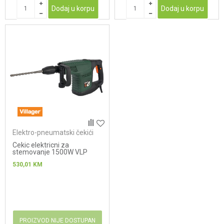
Dodaj u korpu
Dodaj u korpu
Elektro-pneumatski čekići
Cekic elektricni za
stemovanje 1500W VLP
1525
530,01
KM
PROIZVOD NIJE DOSTUPAN