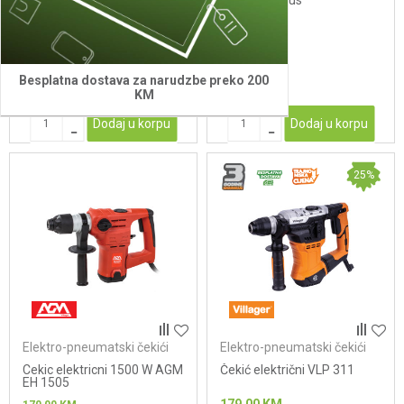
0805
1003 SDS plus
159,00
KM
162,00
KM
Besplatna dostava za narudzbe preko 200
KM
Dodaj u korpu
Dodaj u korpu
25
%
Elektro-pneumatski čekići
Elektro-pneumatski čekići
Cekic elektricni 1500 W AGM
Čekić električni VLP 311
EH 1505