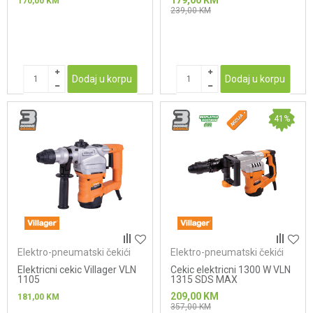
179,00
KM
170,00
KM
239,00
KM
Dodaj u korpu
Dodaj u korpu
41
%
Elektro-pneumatski čekići
Elektro-pneumatski čekići
Elektricni cekic Villager VLN
Cekic elektricni 1300 W VLN
1105
1315 SDS MAX
209,00
KM
181,00
KM
357,00
KM