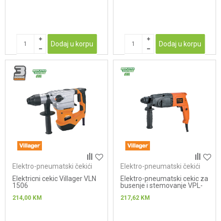
Dodaj u korpu
Dodaj u korpu
Elektro-pneumatski čekići
Elektro-pneumatski čekići
Elektricni cekic Villager VLN
Elektro-pneumatski cekic za
1506
busenje i stemovanje VPL-
EH 680
214,00
KM
217,62
KM