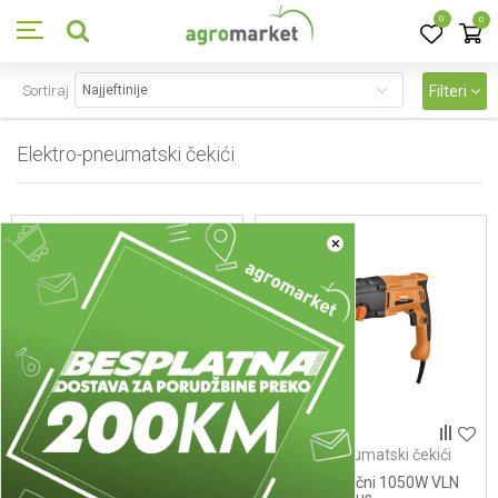
0
0
Sortiraj
Filteri
Elektro-pneumatski čekići
13
proizvoda
×
Elektro-pneumatski čekići
Elektro-pneumatski čekići
Elektricni cekic Villager VLN
Čekić električni 1050W VLN