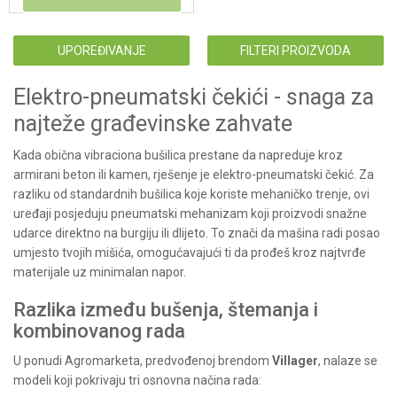
UPOREĐIVANJE
FILTERI PROIZVODA
Elektro-pneumatski čekići - snaga za
najteže građevinske zahvate
Kada obična vibraciona bušilica prestane da napreduje kroz
armirani beton ili kamen, rješenje je elektro-pneumatski čekić. Za
razliku od standardnih bušilica koje koriste mehaničko trenje, ovi
uređaji posjeduju pneumatski mehanizam koji proizvodi snažne
udarce direktno na burgiju ili dlijeto. To znači da mašina radi posao
umjesto tvojih mišića, omogućavajući ti da prođeš kroz najtvrđe
materijale uz minimalan napor.
Razlika između bušenja, štemanja i
kombinovanog rada
U ponudi Agromarketa, predvođenoj brendom
Villager
, nalaze se
modeli koji pokrivaju tri osnovna načina rada: