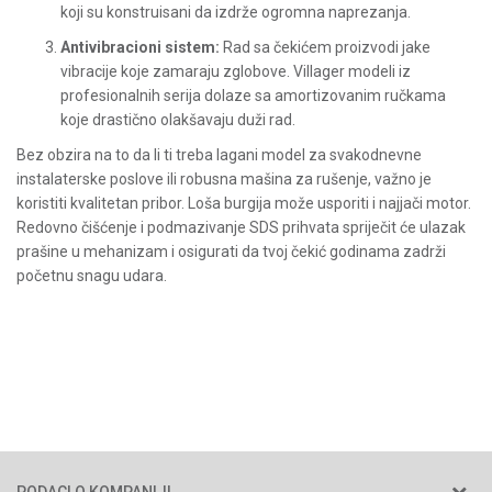
koji su konstruisani da izdrže ogromna naprezanja.
Antivibracioni sistem:
Rad sa čekićem proizvodi jake
vibracije koje zamaraju zglobove. Villager modeli iz
profesionalnih serija dolaze sa amortizovanim ručkama
koje drastično olakšavaju duži rad.
Bez obzira na to da li ti treba lagani model za svakodnevne
instalaterske poslove ili robusna mašina za rušenje, važno je
koristiti kvalitetan pribor. Loša burgija može usporiti i najjači motor.
Redovno čišćenje i podmazivanje SDS prihvata spriječit će ulazak
prašine u mehanizam i osigurati da tvoj čekić godinama zadrži
početnu snagu udara.