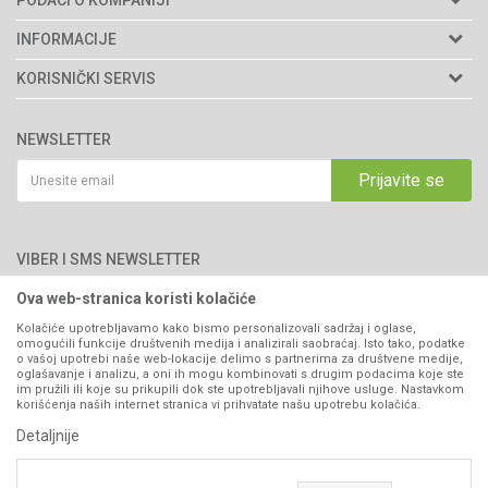
PODACI O KOMPANIJI
Agromarket d.o.o.
INFORMACIJE
Matični broj: 11003826
O nama
KORISNIČKI SERVIS
Brendovi
Adresa: Industrijska zona 2, broj 8B
Uslovi korišćenja i prodaje
76300 Bijeljina
Katalozi
NEWSLETTER
Politika privatnosti
Saradnja
Email:
webshop@agromarket.ba
Kako kupiti
Prijavite se
Blog
066/44-99-00
Isporuka
Najčešća pitanja
Načini plaćanja
PIB: 4402278140003
Kontakt
VIBER I SMS NEWSLETTER
Pravo na odustajanje
Reklamacije
Ova web-stranica koristi kolačiće
Prijavite se
Povraćaj sredstava
Kolačiće upotrebljavamo kako bismo personalizovali sadržaj i oglase,
omogućili funkcije društvenih medija i analizirali saobraćaj. Isto tako, podatke
Zamjena artikala
o vašoj upotrebi naše web-lokacije delimo s partnerima za društvene medije,
PRATITE NAS
oglašavanje i analizu, a oni ih mogu kombinovati s drugim podacima koje ste
Plaćanje karticama
im pružili ili koje su prikupili dok ste upotrebljavali njihove usluge. Nastavkom
korišćenja naših internet stranica vi prihvatate našu upotrebu kolačića.
Detaljnije