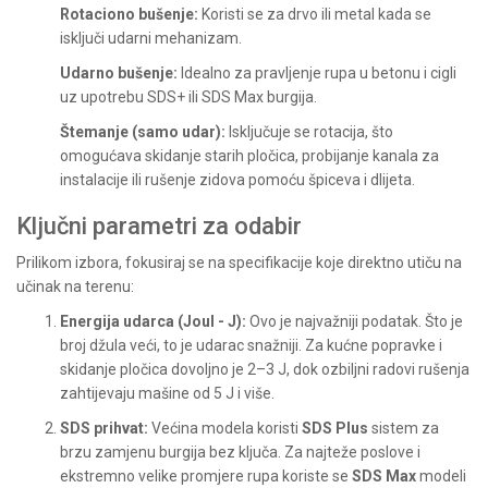
Rotaciono bušenje:
Koristi se za drvo ili metal kada se
isključi udarni mehanizam.
Udarno bušenje:
Idealno za pravljenje rupa u betonu i cigli
uz upotrebu SDS+ ili SDS Max burgija.
Štemanje (samo udar):
Isključuje se rotacija, što
omogućava skidanje starih pločica, probijanje kanala za
instalacije ili rušenje zidova pomoću špiceva i dlijeta.
Ključni parametri za odabir
Prilikom izbora, fokusiraj se na specifikacije koje direktno utiču na
učinak na terenu:
Energija udarca (Joul - J):
Ovo je najvažniji podatak. Što je
broj džula veći, to je udarac snažniji. Za kućne popravke i
skidanje pločica dovoljno je 2–3 J, dok ozbiljni radovi rušenja
zahtijevaju mašine od 5 J i više.
SDS prihvat:
Većina modela koristi
SDS Plus
sistem za
brzu zamjenu burgija bez ključa. Za najteže poslove i
ekstremno velike promjere rupa koriste se
SDS Max
modeli