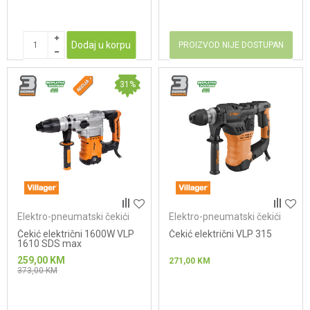
Dodaj u korpu
PROIZVOD NIJE DOSTUPAN
31
%
Elektro-pneumatski čekići
Elektro-pneumatski čekići
Čekić električni 1600W VLP
Čekić električni VLP 315
1610 SDS max
259,00
KM
271,00
KM
373,00
KM