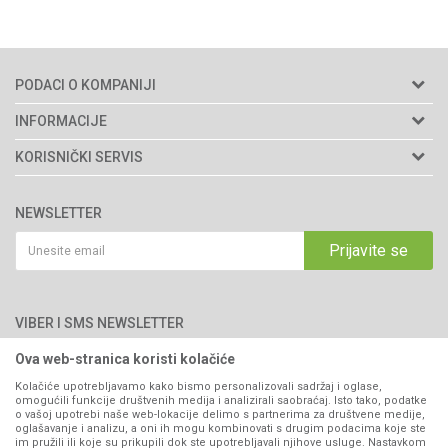
PODACI O KOMPANIJI
Agromarket d.o.o.
INFORMACIJE
Matični broj: 11003826
O nama
KORISNIČKI SERVIS
Brendovi
Adresa: Industrijska zona 2, broj 8B
Uslovi korišćenja i prodaje
76300 Bijeljina
Katalozi
NEWSLETTER
Politika privatnosti
Saradnja
Email:
webshop@agromarket.ba
Kako kupiti
Prijavite se
Blog
066/44-99-00
Isporuka
Najčešća pitanja
Načini plaćanja
PIB: 4402278140003
Kontakt
VIBER I SMS NEWSLETTER
Pravo na odustajanje
Reklamacije
Ova web-stranica koristi kolačiće
Prijavite se
Povraćaj sredstava
Kolačiće upotrebljavamo kako bismo personalizovali sadržaj i oglase,
omogućili funkcije društvenih medija i analizirali saobraćaj. Isto tako, podatke
Zamjena artikala
o vašoj upotrebi naše web-lokacije delimo s partnerima za društvene medije,
PRATITE NAS
oglašavanje i analizu, a oni ih mogu kombinovati s drugim podacima koje ste
Plaćanje karticama
im pružili ili koje su prikupili dok ste upotrebljavali njihove usluge. Nastavkom