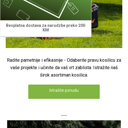
Besplatna dostava za narudzbe preko 200
KM
Radite pametnije i efikasnije - Odaberite pravu kosilicu za
vaše projekte i učinite da vaš vrt zablista. Istražite naš
širok asortiman kosilica.
Istražite ponudu