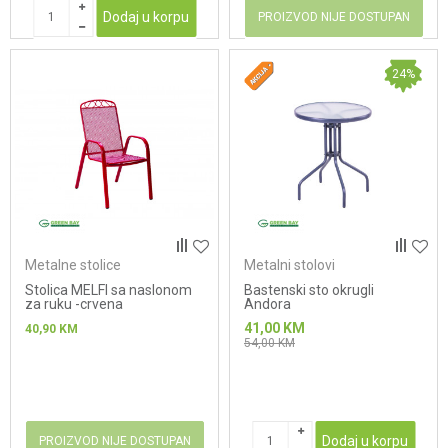
Dodaj u korpu
PROIZVOD NIJE DOSTUPAN
24
%
Metalne stolice
Metalni stolovi
Stolica MELFI sa naslonom
Bastenski sto okrugli
za ruku -crvena
Andora
41,00
KM
40,90
KM
54,00
KM
Dodaj u korpu
PROIZVOD NIJE DOSTUPAN