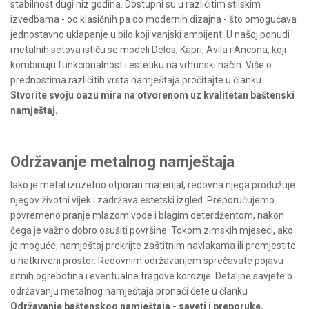
stabilnost dugi niz godina. Dostupni su u različitim stilskim
izvedbama - od klasičnih pa do modernih dizajna - što omogućava
jednostavno uklapanje u bilo koji vanjski ambijent. U našoj ponudi
metalnih setova ističu se modeli Delos, Kapri, Avila i Ancona, koji
kombinuju funkcionalnost i estetiku na vrhunski način. Više o
prednostima različitih vrsta namještaja pročitajte u članku
Stvorite svoju oazu mira na otvorenom uz kvalitetan baštenski
namještaj
.
Održavanje metalnog namještaja
Iako je metal izuzetno otporan materijal, redovna njega produžuje
njegov životni vijek i zadržava estetski izgled. Preporučujemo
povremeno pranje mlazom vode i blagim deterdžentom, nakon
čega je važno dobro osušiti površine. Tokom zimskih mjeseci, ako
je moguće, namještaj prekrijte zaštitnim navlakama ili premjestite
u natkriveni prostor. Redovnim održavanjem sprečavate pojavu
sitnih ogrebotina i eventualne tragove korozije. Detaljne savjete o
održavanju metalnog namještaja pronaći ćete u članku
Održavanje baštenskog namještaja - saveti i preporuke
.