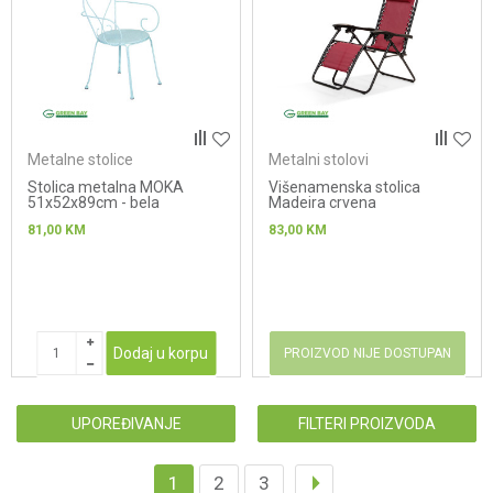
Metalne stolice
Metalni stolovi
Stolica metalna MOKA
Višenamenska stolica
51x52x89cm - bela
Madeira crvena
81,00
KM
83,00
KM
Dodaj u korpu
PROIZVOD NIJE DOSTUPAN
UPOREĐIVANJE
FILTERI PROIZVODA
1
2
3