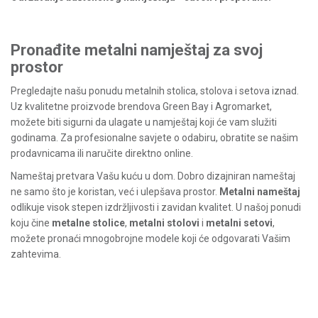
Pronađite metalni namještaj za svoj
prostor
Pregledajte našu ponudu metalnih stolica, stolova i setova iznad.
Uz kvalitetne proizvode brendova Green Bay i Agromarket,
možete biti sigurni da ulagate u namještaj koji će vam služiti
godinama. Za profesionalne savjete o odabiru, obratite se našim
prodavnicama ili naručite direktno online.
Nameštaj pretvara Vašu kuću u dom. Dobro dizajniran nameštaj
ne samo što je koristan, već i ulepšava prostor.
Metalni nameštaj
odlikuje visok stepen izdržljivosti i zavidan kvalitet. U našoj ponudi
koju čine
metalne stolice
,
metalni stolovi
i
metalni setovi
,
možete pronaći mnogobrojne modele koji će odgovarati Vašim
zahtevima.