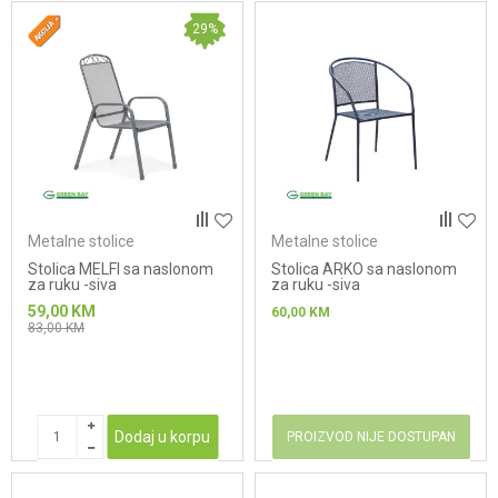
29
%
Metalne stolice
Metalne stolice
Stolica MELFI sa naslonom
Stolica ARKO sa naslonom
za ruku -siva
za ruku -siva
59,00
KM
60,00
KM
83,00
KM
Dodaj u korpu
PROIZVOD NIJE DOSTUPAN