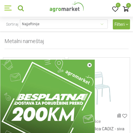
0
0
Sortiraj
Filteri
Metalni nameštaj
59
proizvoda
×
Metalni setovi
Metalne stolice
Bastenski sto - ANCONA set
Metalna stolica CADIZ - siva