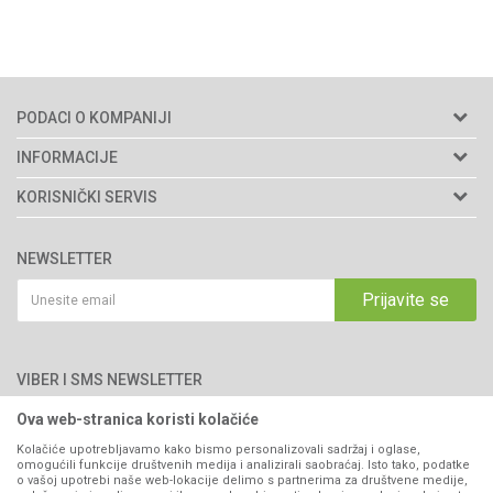
PODACI O KOMPANIJI
Agromarket d.o.o.
INFORMACIJE
Matični broj: 11003826
O nama
KORISNIČKI SERVIS
Brendovi
Adresa: Industrijska zona 2, broj 8B
Uslovi korišćenja i prodaje
76300 Bijeljina
Katalozi
NEWSLETTER
Politika privatnosti
Saradnja
Email:
webshop@agromarket.ba
Kako kupiti
Prijavite se
Blog
066/44-99-00
Isporuka
Najčešća pitanja
Načini plaćanja
PIB: 4402278140003
Kontakt
VIBER I SMS NEWSLETTER
Pravo na odustajanje
Reklamacije
Ova web-stranica koristi kolačiće
Prijavite se
Povraćaj sredstava
Kolačiće upotrebljavamo kako bismo personalizovali sadržaj i oglase,
omogućili funkcije društvenih medija i analizirali saobraćaj. Isto tako, podatke
Zamjena artikala
o vašoj upotrebi naše web-lokacije delimo s partnerima za društvene medije,
PRATITE NAS