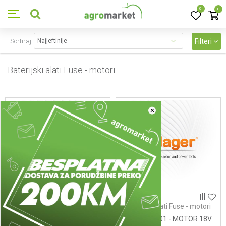
0
0
Sortiraj
Filteri
Baterijski alati Fuse - motori
19
proizvoda
×
Baterijski alati Fuse - motori
Baterijski alati Fuse - motori
10 - ROTOR
114-8A11101 - MOTOR 18V