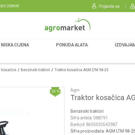
EKO 200KM
Prijavite se
NISKA CIJENA
PONUDA ALATA
IZDVAJA
r kosačice
Benzinski traktori
Traktor kosačica AGM LTM 98-25
Agm
26
%
Traktor kosačica A
Benzinski traktori
Šifra artikla:
088791
Barkod:
8605032642987
Šifra proizvođača:
AGM LTM 98-2