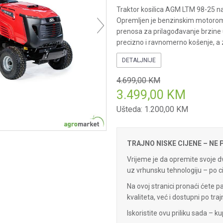
Traktor kosilica AGM LTM 98-25 n
Opremljen je benzinskim motorom
prenosa za prilagođavanje brzine
precizno i ravnomerno košenje, a z
DETALJNIJE
4.699,00
KM
3.499,00
KM
Ušteda:
1.200,00
KM
TRAJNO NISKE CIJENE – NE
Vrijeme je da opremite svoje dv
uz vrhunsku tehnologiju – po c
Na ovoj stranici pronaći ćete 
kvaliteta, već i dostupni po tra
Iskoristite ovu priliku sada – ku