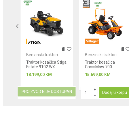
20
%
Anti-spam zaštita - izračunajte koliko je 2 + 3 :
POŠALJI
Benzinski traktori
Benzinski traktori
 AGM
Traktor kosačica Stiga
Traktor kosačica
Estate 9102 WX
CrossMow 700
18.199,00
KM
15.699,00
KM
PROIZVOD NIJE DOSTUPAN
korpu
Dodaj u korpu