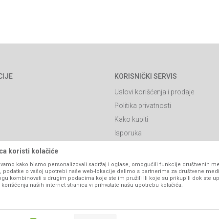
CIJE
KORISNIČKI SERVIS
Uslovi korišćenja i prodaje
Politika privatnosti
Kako kupiti
Isporuka
Načini plaćanja
a koristi kolačiće
itanja
Pravo na odustajanje
vamo kako bismo personalizovali sadržaj i oglase, omogućili funkcije društvenih medi
ko, podatke o vašoj upotrebi naše web-lokacije delimo s partnerima za društvene medi
Reklamacije
ogu kombinovati s drugim podacima koje ste im pružili ili koje su prikupili dok ste up
orišćenja naših internet stranica vi prihvatate našu upotrebu kolačića.
Povraćaj sredstava
Zamjena artikala
Plaćanje karticama