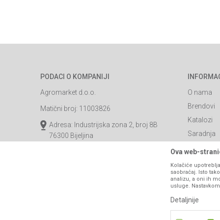
PODACI O KOMPANIJI
INFORMA
Agromarket d.o.o.
O nama
Brendovi
Matični broj: 11003826
Katalozi
Adresa: Industrijska zona 2, broj 8B
Saradnja
76300 Bijeljina
Blog
Email:
webshop@agromarket.ba
Ova web-stranic
Najčešća p
Kolačiće upotreblja
066/44-99-00
saobraćaj. Isto ta
Kontakt
analizu, a oni ih m
PIB: 4402278140003
usluge. Nastavkom k
Detaljnije