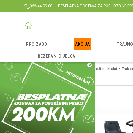
066/44-99-00
BESPLATNA DOSTAVA ZA PORUDZBINE PR
PROIZVODI
AKCIJA
TRAJNO 
REZERVNI DIJELOVI
×
Agromarket
Proizvodi
Garden
Vrtni i baštenski alat
Trakto