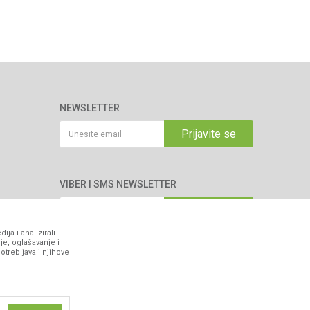
NEWSLETTER
Prijavite se
VIBER I SMS NEWSLETTER
Prijavite se
ja i analizirali
je, oglašavanje i
PRATITE NAS
otrebljavali njihove