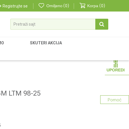
Omiljeno
0
Korpa
0
Registrujte se
Pretraži sajt
MO
SKUTERI AKCIJA
UPOREDI
GM LTM 98-25
Pomoć
5