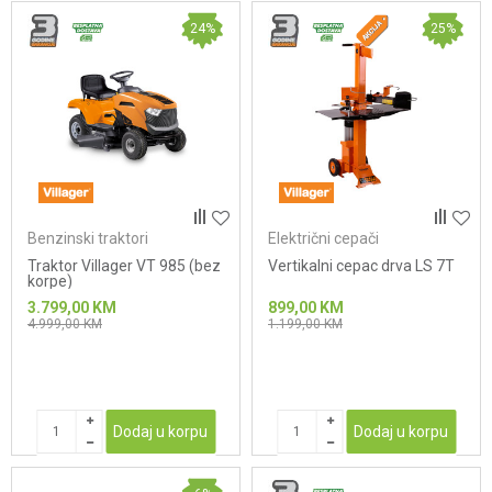
24
%
25
%
Benzinski traktori
Električni cepači
Traktor Villager VT 985 (bez
Vertikalni cepac drva LS 7T
korpe)
3.799,00
KM
899,00
KM
4.999,00
KM
1.199,00
KM
Dodaj u korpu
Dodaj u korpu