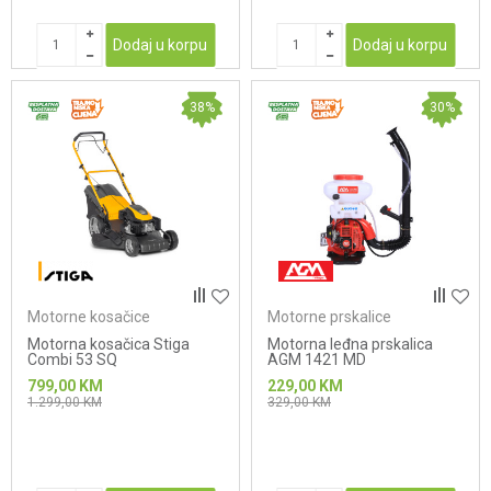
Dodaj u korpu
Dodaj u korpu
38
%
30
%
Motorne kosačice
Motorne prskalice
Motorna kosačica Stiga
Motorna leđna prskalica
Combi 53 SQ
AGM 1421 MD
799,00
KM
229,00
KM
1.299,00
KM
329,00
KM