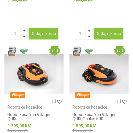
3.399,00
KM
6.999,00
KM
Dodaj u korpu
Dodaj u korpu
24
%
20
%
Robotske kosačice
Robotske kosačice
Robot kosačica Villager
Robot kosačica Villager
QUIX
QUIX Oculus 500
1.299,00
KM
1.599,00
KM
1.699,00
KM
1.999,00
KM