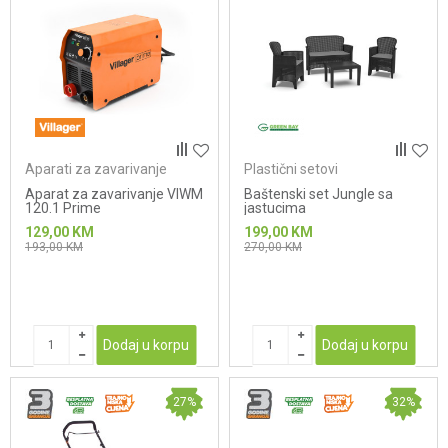
Aparati za zavarivanje
Plastični setovi
Aparat za zavarivanje VIWM
Baštenski set Jungle sa
120.1 Prime
jastucima
129,00
KM
199,00
KM
193,00
KM
270,00
KM
Dodaj u korpu
Dodaj u korpu
27
%
32
%