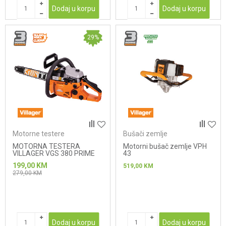
Dodaj u korpu
Dodaj u korpu
29
%
Motorne testere
Bušači zemlje
MOTORNA TESTERA
Motorni bušač zemlje VPH
VILLAGER VGS 380 PRIME
43
199,00
KM
519,00
KM
279,00
KM
Dodaj u korpu
Dodaj u korpu