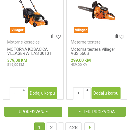
Motorne kosačice
Motorne testere
MOTORNA KOSACICA
Motorna testera Villager
VILLAGER ATLAS 3010T
VGS 560S
379,00
KM
299,00
KM
519,00
KM
439,00
KM
Dodaj u korpu
Dodaj u korpu
UPOREĐIVANJE
FILTERI PROIZVODA
1
2
...
428