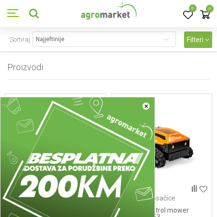
0
0
Sortiraj
Filteri
Proizvodi
10267
proizvoda
×
Robotske kosačice
Robotske kosačice
Garaza za robot kosačice
Remote control mower