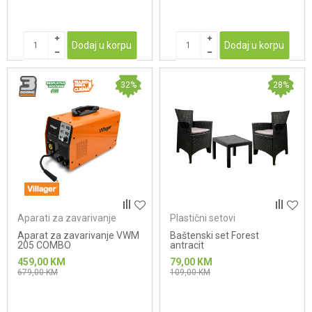
Dodaj u korpu
Dodaj u korpu
32
%
28
%
Aparati za zavarivanje
Plastični setovi
Aparat za zavarivanje VWM
Baštenski set Forest
205 COMBO
antracit
459,00
KM
79,00
KM
679,00
KM
109,00
KM