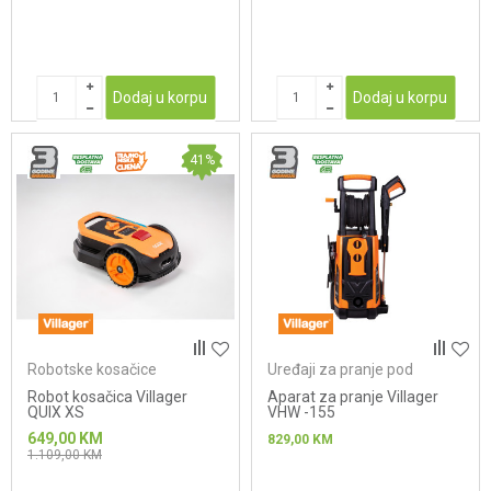
Dodaj u korpu
Dodaj u korpu
41
%
Robotske kosačice
Uređaji za pranje pod
pritiskom
Robot kosačica Villager
Aparat za pranje Villager
QUIX XS
VHW -155
649,00
KM
829,00
KM
1.109,00
KM