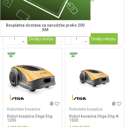
QUIX
Villager RC 53
149,00
KM
6.999,00
KM
Besplatna dostava za narudzbe preko 200
KM
Dodaj u korpu
Dodaj u korpu
Robotske kosačice
Robotske kosačice
Robot kosačica Stiga Stig
Robot kosačica Stiga Stig-A
1200
1500