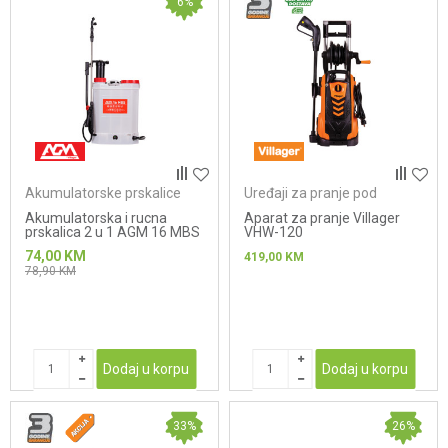
6
%
Akumulatorske prskalice
Uređaji za pranje pod
pritiskom
Akumulatorska i rucna
Aparat za pranje Villager
prskalica 2 u 1 AGM 16 MBS
VHW-120
74,00
KM
419,00
KM
78,90
KM
Dodaj u korpu
Dodaj u korpu
33
%
26
%