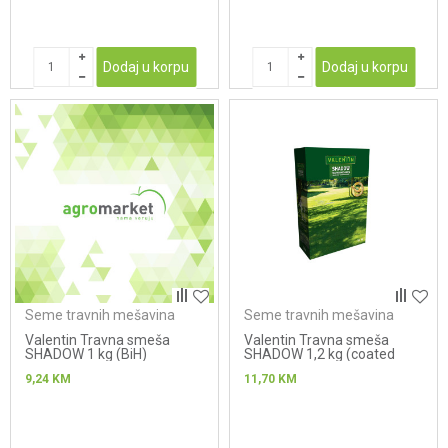
Dodaj u korpu
Dodaj u korpu
Seme travnih mešavina
Seme travnih mešavina
Valentin Travna smeša
Valentin Travna smeša
SHADOW 1 kg (BiH)
SHADOW 1,2 kg (coated
seeds) NOVO
9,24
KM
11,70
KM