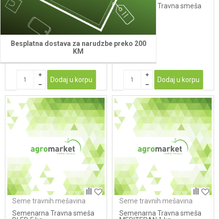
Semenarna Detelinsko -
Semenarna Travna smeša
travna smeša LIVADA 5 kg
BLED 1 kg
(BiH)
46,57
KM
12,40
KM
Besplatna dostava za narudzbe preko 200
KM
Dodaj u korpu
Dodaj u korpu
Seme travnih mešavina
Seme travnih mešavina
Semenarna Travna smeša
Semenarna Travna smeša