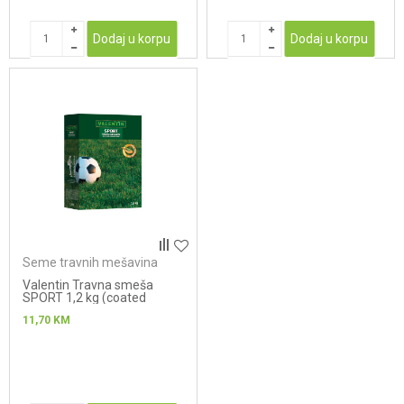
Dodaj u korpu
Dodaj u korpu
Seme travnih mešavina
Valentin Travna smeša
SPORT 1,2 kg (coated
seeds) NOVO
11,70
KM