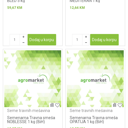
BLED 5 kg
MEDITERAN 1 kg
59,67
KM
12,64
KM
Dodaj u korpu
Dodaj u korpu
Seme travnih mešavina
Seme travnih mešavina
Semenarna Travna smeša
Semenarna Travna smeša
NOBLESSE 1 kg (BiH)
OPATIJA 1 kg (BiH)