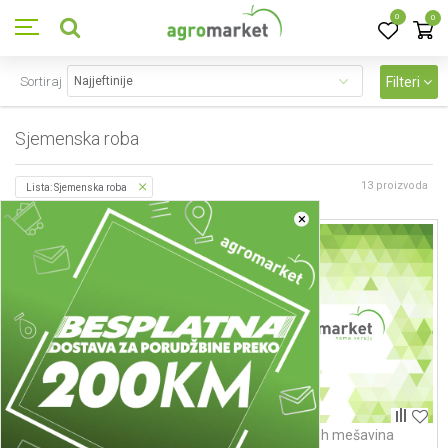
0
0
Sortiraj
Filteri
Sjemenska roba
13
proizvoda
Lista: Sjemenska roba
×
Detelinsko - travne smeše
Seme travnih mešavina