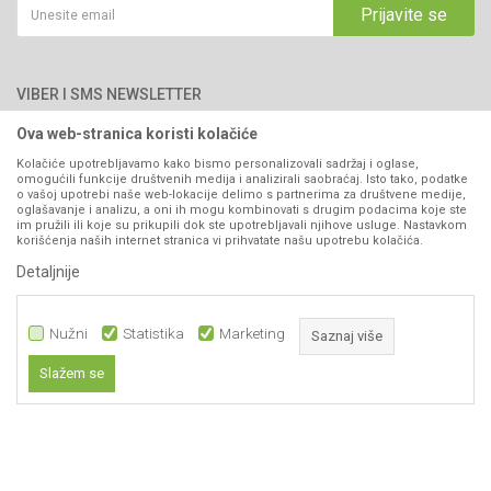
Saradnja
Email:
webshop@agromarket.ba
Kako kupiti
Prijavite se
Blog
066/44-99-00
Isporuka
Najčešća pitanja
Načini plaćanja
PIB: 4402278140003
Kontakt
VIBER I SMS NEWSLETTER
Pravo na odustajanje
Reklamacije
Ova web-stranica koristi kolačiće
Prijavite se
Povraćaj sredstava
Kolačiće upotrebljavamo kako bismo personalizovali sadržaj i oglase,
omogućili funkcije društvenih medija i analizirali saobraćaj. Isto tako, podatke
Zamjena artikala
o vašoj upotrebi naše web-lokacije delimo s partnerima za društvene medije,
PRATITE NAS
oglašavanje i analizu, a oni ih mogu kombinovati s drugim podacima koje ste
Plaćanje karticama
im pružili ili koje su prikupili dok ste upotrebljavali njihove usluge. Nastavkom
korišćenja naših internet stranica vi prihvatate našu upotrebu kolačića.
Detaljnije
Nužni
Statistika
Marketing
Saznaj više
Slažem se
Nastojimo da budemo što precizniji u opisu proizvoda, prikazu slika i samih
Nužni
cijena, ali ne možemo garantovati da su sve informacije kompletne i bez
grešaka. Svi artikli prikazani na sajtu su dio naše ponude i ne
Statistika
podrazumijeva da su dostupni u svakom trenutku.