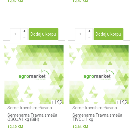
12,87
KM
12,87
KM
Dodaj u korpu
Dodaj u korpu
Seme travnih mešavina
Seme travnih mešavina
Semenarna Travna smeša
Semenarna Travna smeša
OSOJA1 kg (BiH)
TIVOLI 1 kg
12,40
KM
12,64
KM