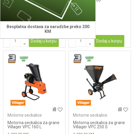
AGM AS 2520
grane VC 2500
289,00
KM
409,00
KM
Besplatna dostava za narudzbe preko 200
KM
Dodaj u korpu
Dodaj u korpu
Motorne seckalice
Motorne seckalice
Motorna seckalica za grane
Motorna seckalica za grane
Villager VPC 160 L
Villager VPC 250 S