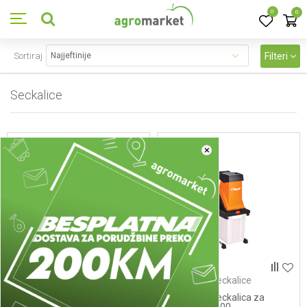
0
0
Sortiraj
Filteri
Seckalice
4
proizvoda
×
Električne seckalice
Električne seckalice
ELEKTRICNA SECKALICA
Elektricna seckalica za