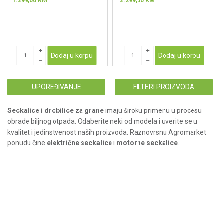
1.299,00
KM
2.299,00
KM
Dodaj u korpu
Dodaj u korpu
UPOREĐIVANJE
FILTERI PROIZVODA
Seckalice i drobilice za grane
imaju široku primenu u procesu
obrade biljnog otpada. Odaberite neki od modela i uverite se u
kvalitet i jedinstvenost naših proizvoda. Raznovrsnu Agromarket
ponudu čine
električne seckalice
i
motorne seckalice
.