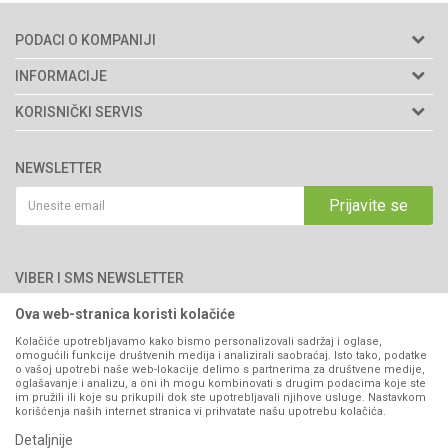
PODACI O KOMPANIJI
Agromarket d.o.o.
INFORMACIJE
Matični broj: 11003826
O nama
KORISNIČKI SERVIS
Brendovi
Adresa: Industrijska zona 2, broj 8B
Uslovi korišćenja i prodaje
76300 Bijeljina
Katalozi
NEWSLETTER
Politika privatnosti
Saradnja
Email:
webshop@agromarket.ba
Kako kupiti
Prijavite se
Blog
066/44-99-00
Isporuka
Najčešća pitanja
Načini plaćanja
PIB: 4402278140003
Kontakt
VIBER I SMS NEWSLETTER
Pravo na odustajanje
Reklamacije
Ova web-stranica koristi kolačiće
Prijavite se
Povraćaj sredstava
Kolačiće upotrebljavamo kako bismo personalizovali sadržaj i oglase,
omogućili funkcije društvenih medija i analizirali saobraćaj. Isto tako, podatke
Zamjena artikala
o vašoj upotrebi naše web-lokacije delimo s partnerima za društvene medije,
PRATITE NAS
oglašavanje i analizu, a oni ih mogu kombinovati s drugim podacima koje ste
Plaćanje karticama
im pružili ili koje su prikupili dok ste upotrebljavali njihove usluge. Nastavkom
korišćenja naših internet stranica vi prihvatate našu upotrebu kolačića.
Detaljnije