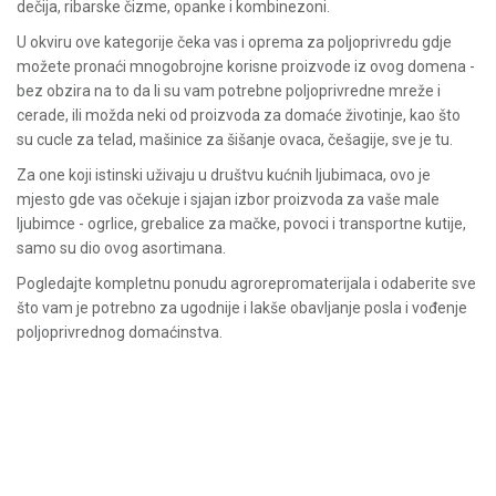
dečija, ribarske čizme, opanke i kombinezoni.
U okviru ove kategorije čeka vas i oprema za poljoprivredu gdje
možete pronaći mnogobrojne korisne proizvode iz ovog domena -
bez obzira na to da li su vam potrebne poljoprivredne mreže i
cerade, ili možda neki od proizvoda za domaće životinje, kao što
su cucle za telad, mašinice za šišanje ovaca, češagije, sve je tu.
Za one koji istinski uživaju u društvu kućnih ljubimaca, ovo je
mjesto gde vas očekuje i sjajan izbor proizvoda za vaše male
ljubimce - ogrlice, grebalice za mačke, povoci i transportne kutije,
samo su dio ovog asortimana.
Pogledajte kompletnu ponudu agrorepromaterijala i odaberite sve
što vam je potrebno za ugodnije i lakše obavljanje posla i vođenje
poljoprivrednog domaćinstva.