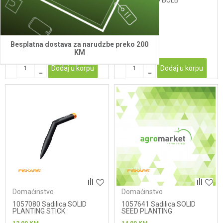
STANDING BULB
SOLID HAND BULB
76,00
KM
28,00
KM
Besplatna dostava za narudzbe preko 200
KM
Dodaj u korpu
Dodaj u korpu
Domaćinstvo
Domaćinstvo
1057080 Sadilica SOLID
1057641 Sadilica SOLID
PLANTING STICK
SEED PLANTING