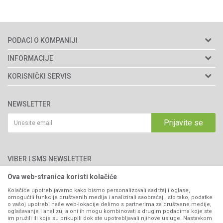
PODACI O KOMPANIJI
Agromarket d.o.o.
INFORMACIJE
Matični broj: 11003826
O nama
KORISNIČKI SERVIS
Brendovi
Adresa: Industrijska zona 2, broj 8B
Uslovi korišćenja i prodaje
76300 Bijeljina
Katalozi
NEWSLETTER
Politika privatnosti
Saradnja
Email:
webshop@agromarket.ba
Kako kupiti
Prijavite se
Blog
066/44-99-00
Isporuka
Najčešća pitanja
Načini plaćanja
PIB: 4402278140003
Kontakt
VIBER I SMS NEWSLETTER
Pravo na odustajanje
Reklamacije
Ova web-stranica koristi kolačiće
Prijavite se
Povraćaj sredstava
Kolačiće upotrebljavamo kako bismo personalizovali sadržaj i oglase,
omogućili funkcije društvenih medija i analizirali saobraćaj. Isto tako, podatke
Zamjena artikala
o vašoj upotrebi naše web-lokacije delimo s partnerima za društvene medije,
PRATITE NAS
oglašavanje i analizu, a oni ih mogu kombinovati s drugim podacima koje ste
Plaćanje karticama
im pružili ili koje su prikupili dok ste upotrebljavali njihove usluge. Nastavkom