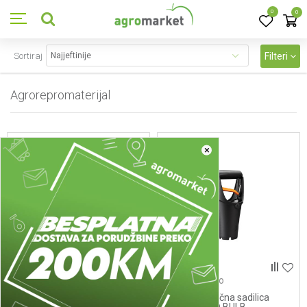
0
0
Sortiraj
Filteri
Agrorepromaterijal
468
proizvoda
×
Domaćinstvo
Domaćinstvo
1057078 Sadilica ERGO
1057079 Ručna sadilica