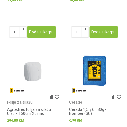
13,00
KM
14,00
KM
Dodaj u korpu
Dodaj u korpu
Folije za silažu
Cerade
Agrostreč folija za silažu
Cerada 1.5 x 6 - 80g -
0.75 x 1500m 25 mic
Bomber (30)
Bomber
204,80
KM
6,90
KM