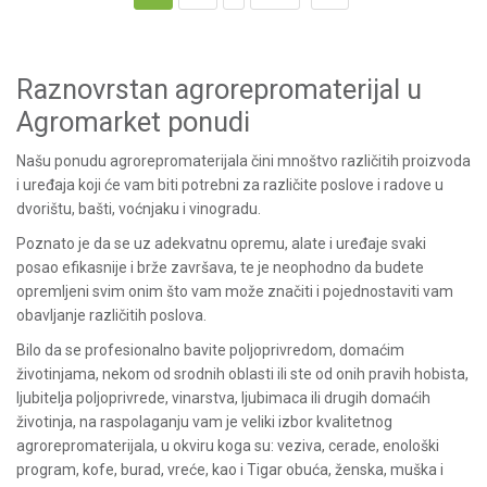
Raznovrstan agrorepromaterijal u
Agromarket ponudi
Našu ponudu agrorepromaterijala čini mnoštvo različitih proizvoda
i uređaja koji će vam biti potrebni za različite poslove i radove u
dvorištu, bašti, voćnjaku i vinogradu.
Poznato je da se uz adekvatnu opremu, alate i uređaje svaki
posao efikasnije i brže završava, te je neophodno da budete
opremljeni svim onim što vam može značiti i pojednostaviti vam
obavljanje različitih poslova.
Bilo da se profesionalno bavite poljoprivredom, domaćim
životinjama, nekom od srodnih oblasti ili ste od onih pravih hobista,
ljubitelja poljoprivrede, vinarstva, ljubimaca ili drugih domaćih
životinja, na raspolaganju vam je veliki izbor kvalitetnog
agrorepromaterijala, u okviru koga su: veziva, cerade, enološki
program, kofe, burad, vreće, kao i Tigar obuća, ženska, muška i