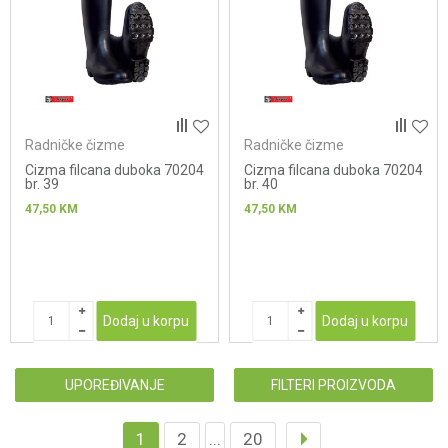
Radničke čizme
Radničke čizme
Cizma filcana duboka 70204
Cizma filcana duboka 70204
br. 39
br. 40
47,50
KM
47,50
KM
Dodaj u korpu
Dodaj u korpu
UPOREĐIVANJE
FILTERI PROIZVODA
1
2
...
20