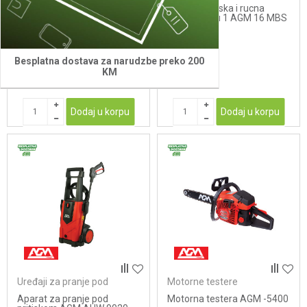
Motorna leđna prskalica
Akumulatorska i rucna
AGM 1421 MD
prskalica 2 u 1 AGM 16 MBS
229,00
KM
74,00
KM
329,00
KM
78,90
KM
Besplatna dostava za narudzbe preko 200
KM
Dodaj u korpu
Dodaj u korpu
Uređaji za pranje pod
Motorne testere
pritiskom
Aparat za pranje pod
Motorna testera AGM -5400