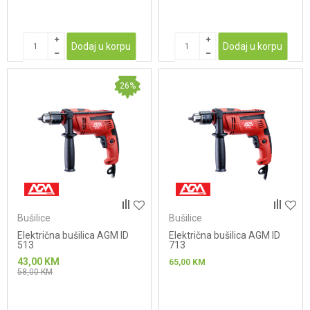
Dodaj u korpu
Dodaj u korpu
26
%
Bušilice
Bušilice
Električna bušilica AGM ID
Električna bušilica AGM ID
513
713
43,00
KM
65,00
KM
58,00
KM