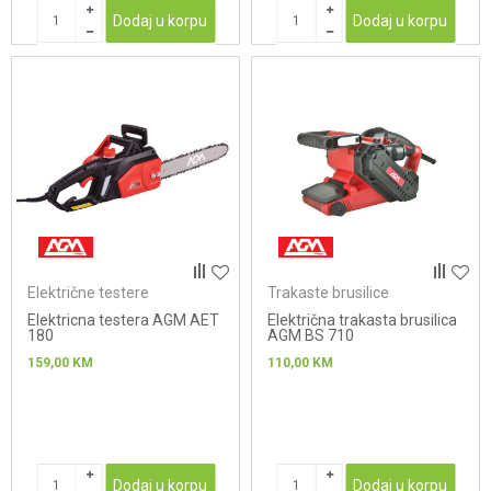
Dodaj u korpu
Dodaj u korpu
Električne testere
Trakaste brusilice
Elektricna testera AGM AET
Električna trakasta brusilica
180
AGM BS 710
159,00
KM
110,00
KM
Dodaj u korpu
Dodaj u korpu