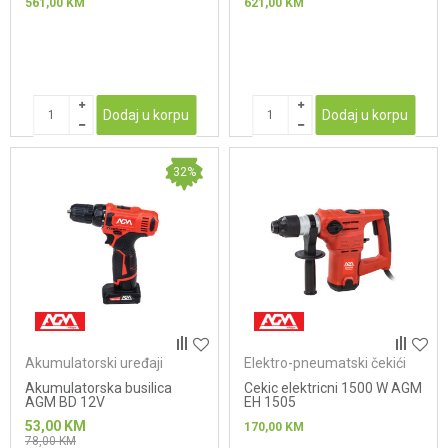
561,00
KM
621,00
KM
Dodaj u korpu
Dodaj u korpu
32
%
Akumulatorski uređaji
Elektro-pneumatski čekići
Akumulatorska busilica
Cekic elektricni 1500 W AGM
AGM BD 12V
EH 1505
53,00
KM
170,00
KM
78,00
KM