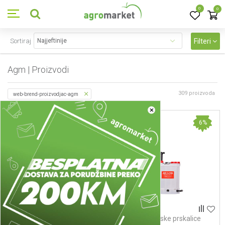
0
0
Sortiraj
Filteri
Agm | Proizvodi
309
proizvoda
web-brend-proizvodjac-agm
×
30
%
6
%
Motorne prskalice
Akumulatorske prskalice