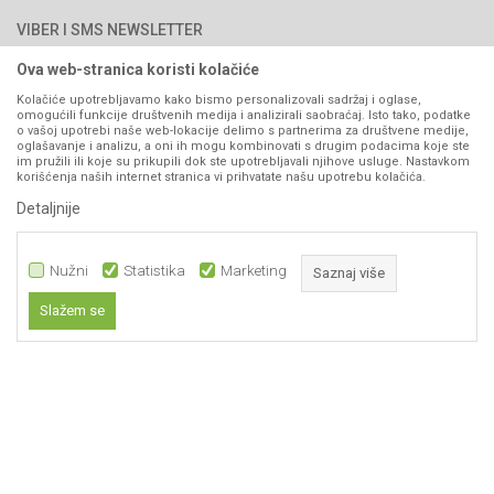
Načini plaćanja
PIB: 4402278140003
Kontakt
VIBER I SMS NEWSLETTER
Pravo na odustajanje
Reklamacije
Ova web-stranica koristi kolačiće
Prijavite se
Povraćaj sredstava
Kolačiće upotrebljavamo kako bismo personalizovali sadržaj i oglase,
omogućili funkcije društvenih medija i analizirali saobraćaj. Isto tako, podatke
Zamjena artikala
o vašoj upotrebi naše web-lokacije delimo s partnerima za društvene medije,
PRATITE NAS
oglašavanje i analizu, a oni ih mogu kombinovati s drugim podacima koje ste
Plaćanje karticama
im pružili ili koje su prikupili dok ste upotrebljavali njihove usluge. Nastavkom
korišćenja naših internet stranica vi prihvatate našu upotrebu kolačića.
Detaljnije
Nužni
Statistika
Marketing
Saznaj više
Slažem se
Nastojimo da budemo što precizniji u opisu proizvoda, prikazu slika i samih
Nužni
cijena, ali ne možemo garantovati da su sve informacije kompletne i bez
grešaka. Svi artikli prikazani na sajtu su dio naše ponude i ne
Statistika
podrazumijeva da su dostupni u svakom trenutku.
Marketing
Obavezni kolačići čine stranicu upotrebljivom omogućavajući osnovne
www.agromarket.ba
NB SOFT
©2026
, Izrada
. Sva prava zadržana.
funkcije kao što su navigacija stranicom i pristup zaštićenim područjima.