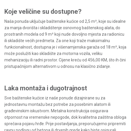
Koje veličine su dostupne?
Naša ponuda uključuje baštenske kućice od 2,5 m², koje su idealne
za manja dvorišta i skladištenje osnovnog baštenskog alata, do
prostranih modela od 9 m² koji nude dovoljno mjesta za radionicu
ili skladište većih predmeta. Za one koji traže maksimalnu
funkcionalnost, dostupna je i višenamjenska garaža od 18 m², koja
može poslužiti kao skladište za motorna vozila, veliku
mehanizaciju ili radni prostor. Cijene kreću od 456,00 KM, što ih čini
pristupačnijom alternativom u odnosu na klasično zidanje.
Laka montaža i dugotrajnost
Sve baštenske kućice iz naše ponude dizajnirane su za
jednostavnu montažu bez potrebe za posebnim alatom ili
građevinskim iskustvom. Metalna konstrukcija osigurava
otpornost na vremenske nepogode, dok kvalitetna zaštitna obloga
sprečava pojavu hrđe. Prije postavljanja, preporučujemo pripremiti
ravnu podlogu od betona ili drvenih grede kako biste osigurali