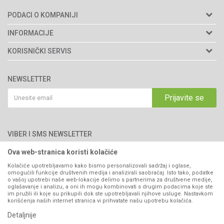
PODACI O KOMPANIJI
Agromarket d.o.o.
INFORMACIJE
Matični broj: 11003826
O nama
KORISNIČKI SERVIS
Brendovi
Adresa: Industrijska zona 2, broj 8B
Uslovi korišćenja i prodaje
76300 Bijeljina
Katalozi
NEWSLETTER
Politika privatnosti
Saradnja
Email:
webshop@agromarket.ba
Kako kupiti
Prijavite se
Blog
066/44-99-00
Isporuka
Najčešća pitanja
Načini plaćanja
PIB: 4402278140003
Kontakt
VIBER I SMS NEWSLETTER
Pravo na odustajanje
Reklamacije
Ova web-stranica koristi kolačiće
Prijavite se
Povraćaj sredstava
Kolačiće upotrebljavamo kako bismo personalizovali sadržaj i oglase,
omogućili funkcije društvenih medija i analizirali saobraćaj. Isto tako, podatke
Zamjena artikala
o vašoj upotrebi naše web-lokacije delimo s partnerima za društvene medije,
PRATITE NAS
oglašavanje i analizu, a oni ih mogu kombinovati s drugim podacima koje ste
Plaćanje karticama
im pružili ili koje su prikupili dok ste upotrebljavali njihove usluge. Nastavkom
korišćenja naših internet stranica vi prihvatate našu upotrebu kolačića.
Detaljnije