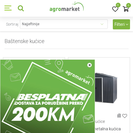
0
0
Sortiraj
Filteri
Baštenske kućice
5
proizvoda
×
Baštenske kućice
Baštenske kućice
Montažna metalna kućica
Montažna metalna kućica