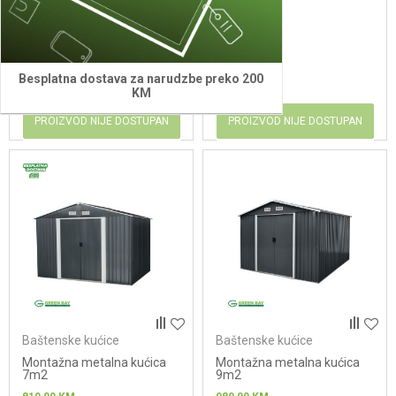
2.5m2
4m2
456,00
KM
585,00
KM
Besplatna dostava za narudzbe preko 200
KM
PROIZVOD NIJE DOSTUPAN
PROIZVOD NIJE DOSTUPAN
Baštenske kućice
Baštenske kućice
Montažna metalna kućica
Montažna metalna kućica
7m2
9m2