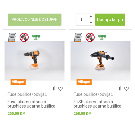
Dodaj u korpu
PROIZVOD NIJE DOSTUPAN
Fuse bušilice/odvijači
Fuse bušilice/odvijači
Fuse akumulatorska
FUSE akumulatorska
brushless udarna bušilica
brushless udarna bušilica
VPL 8120
Villager VPL 8220
255,00
KM
268,00
KM