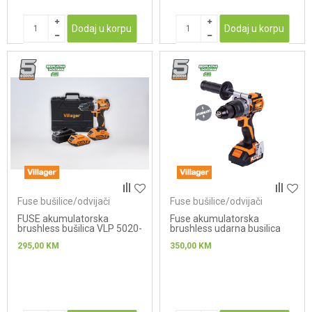
Dodaj u korpu
Dodaj u korpu
Fuse bušilice/odvijači
Fuse bušilice/odvijači
FUSE akumulatorska
Fuse akumulatorska
brushless bušilica VLP 5020-
brushless udarna busilica
2BSC
VLP 5120-2BSC
295,00
KM
350,00
KM