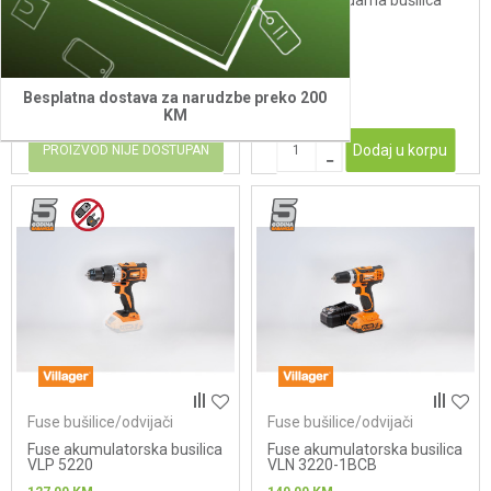
VLN 3220
brushless udarna bušilica
Villager VLP 5121
47,00
KM
99,00
KM
83,00
KM
208,00
KM
Besplatna dostava za narudzbe preko 200
KM
Dodaj u korpu
PROIZVOD NIJE DOSTUPAN
Fuse bušilice/odvijači
Fuse bušilice/odvijači
Fuse akumulatorska busilica
Fuse akumulatorska busilica
VLP 5220
VLN 3220-1BCB