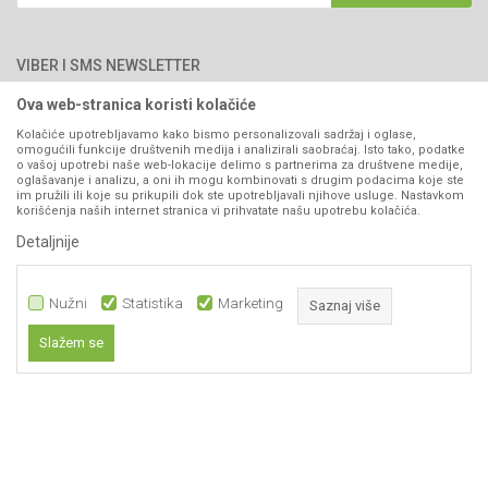
Blog
066/44-99-00
Isporuka
Najčešća pitanja
Načini plaćanja
PIB: 4402278140003
Kontakt
VIBER I SMS NEWSLETTER
Pravo na odustajanje
Reklamacije
Ova web-stranica koristi kolačiće
Prijavite se
Povraćaj sredstava
Kolačiće upotrebljavamo kako bismo personalizovali sadržaj i oglase,
omogućili funkcije društvenih medija i analizirali saobraćaj. Isto tako, podatke
Zamjena artikala
o vašoj upotrebi naše web-lokacije delimo s partnerima za društvene medije,
PRATITE NAS
oglašavanje i analizu, a oni ih mogu kombinovati s drugim podacima koje ste
Plaćanje karticama
im pružili ili koje su prikupili dok ste upotrebljavali njihove usluge. Nastavkom
korišćenja naših internet stranica vi prihvatate našu upotrebu kolačića.
Detaljnije
Nužni
Statistika
Marketing
Saznaj više
Slažem se
Nastojimo da budemo što precizniji u opisu proizvoda, prikazu slika i samih
Nužni
cijena, ali ne možemo garantovati da su sve informacije kompletne i bez
grešaka. Svi artikli prikazani na sajtu su dio naše ponude i ne
Statistika
podrazumijeva da su dostupni u svakom trenutku.
Marketing