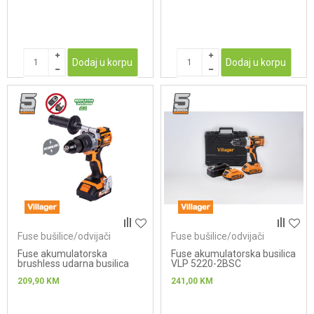
Dodaj u korpu
Dodaj u korpu
Fuse bušilice/odvijači
Fuse bušilice/odvijači
Fuse akumulatorska
Fuse akumulatorska busilica
brushless udarna busilica
VLP 5220-2BSC
VLP 5120
209,90
KM
241,00
KM