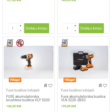
127,00
KM
140,00
KM
Dodaj u korpu
Dodaj u korpu
Fuse bušilice/odvijači
Fuse bušilice/odvijači
FUSE akumulatorska
Fuse akumulatorska busilica
brushless bušilica VLP 5020
VLN 3220-2BSC
166,00
KM
199,00
KM