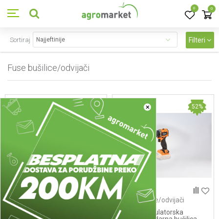
0
0
Sortiraj
Filteri
Fuse bušilice/odvijači
13
proizvoda
×
43
%
52
%
Fuse bušilice/odvijači
Fuse bušilice/odvijači
Fuse akumulatorska busilica
FUSE akumulatorska