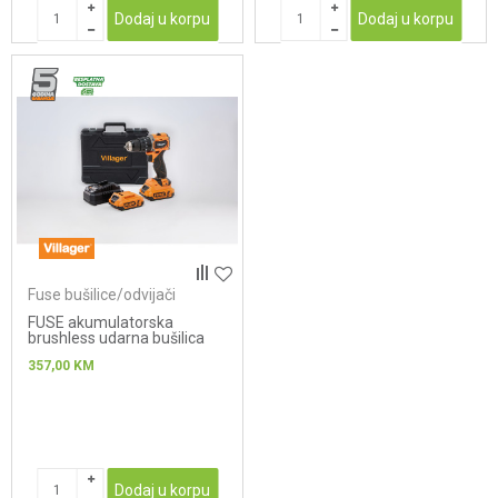
Dodaj u korpu
Dodaj u korpu
Fuse bušilice/odvijači
FUSE akumulatorska
brushless udarna bušilica
Villager VLP 5121 - 2BCB
357,00
KM
Dodaj u korpu