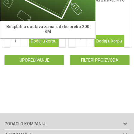
VVC 6020
akumulatorski usisivac VVC
1020B
94,00
KM
200,00
KM
Besplatna dostava za narudzbe preko 200
KM
Dodaj u korpu
Dodaj u korpu
UPOREĐIVANJE
FILTERI PROIZVODA
PODACI O KOMPANIJI
Agromarket d.o.o.