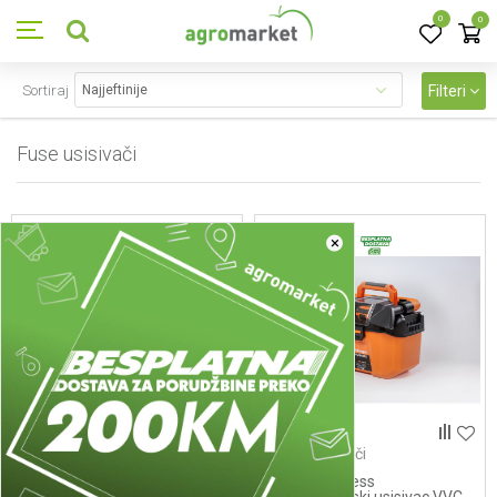
0
0
Sortiraj
Filteri
Fuse usisivači
2
proizvoda
×
Fuse usisivači
Fuse usisivači
Fuse akumulatorski usisivac
Fuse brushless