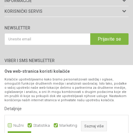
INFORMACIJE
Matični broj: 11003826
O nama
KORISNIČKI SERVIS
Brendovi
Adresa: Industrijska zona 2, broj 8B
Uslovi korišćenja i prodaje
76300 Bijeljina
Katalozi
NEWSLETTER
Politika privatnosti
Saradnja
Email:
webshop@agromarket.ba
Kako kupiti
Prijavite se
Blog
066/44-99-00
Isporuka
Najčešća pitanja
Načini plaćanja
PIB: 4402278140003
Kontakt
VIBER I SMS NEWSLETTER
Pravo na odustajanje
Reklamacije
Ova web-stranica koristi kolačiće
Prijavite se
Povraćaj sredstava
Kolačiće upotrebljavamo kako bismo personalizovali sadržaj i oglase,
omogućili funkcije društvenih medija i analizirali saobraćaj. Isto tako, podatke
Zamjena artikala
o vašoj upotrebi naše web-lokacije delimo s partnerima za društvene medije,
PRATITE NAS
oglašavanje i analizu, a oni ih mogu kombinovati s drugim podacima koje ste
Plaćanje karticama
im pružili ili koje su prikupili dok ste upotrebljavali njihove usluge. Nastavkom
korišćenja naših internet stranica vi prihvatate našu upotrebu kolačića.
Detaljnije
Nužni
Statistika
Marketing
Saznaj više