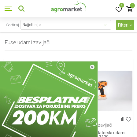
0
0
Sortiraj
Filteri
Fuse udarni zavijači
9
proizvoda
×
Fuse udarni zavijači
Fuse udarni zavijači
Fuse akumulatorski udarni
Fuse akumulatorski udarni