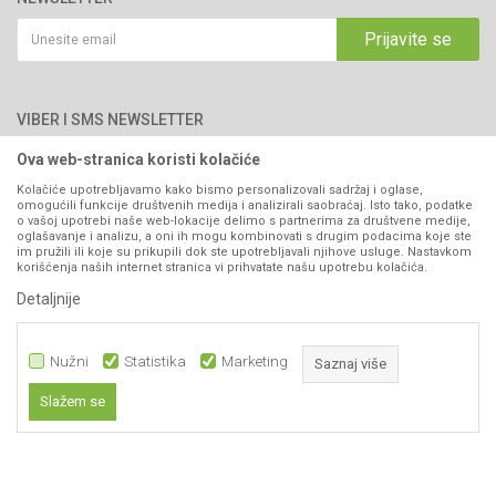
Politika privatnosti
Saradnja
Email:
webshop@agromarket.ba
Kako kupiti
Prijavite se
Blog
066/44-99-00
Isporuka
Najčešća pitanja
Načini plaćanja
PIB: 4402278140003
Kontakt
VIBER I SMS NEWSLETTER
Pravo na odustajanje
Reklamacije
Ova web-stranica koristi kolačiće
Prijavite se
Povraćaj sredstava
Kolačiće upotrebljavamo kako bismo personalizovali sadržaj i oglase,
omogućili funkcije društvenih medija i analizirali saobraćaj. Isto tako, podatke
Zamjena artikala
o vašoj upotrebi naše web-lokacije delimo s partnerima za društvene medije,
PRATITE NAS
oglašavanje i analizu, a oni ih mogu kombinovati s drugim podacima koje ste
Plaćanje karticama
im pružili ili koje su prikupili dok ste upotrebljavali njihove usluge. Nastavkom
korišćenja naših internet stranica vi prihvatate našu upotrebu kolačića.
Detaljnije
Nužni
Statistika
Marketing
Saznaj više
Slažem se
Nastojimo da budemo što precizniji u opisu proizvoda, prikazu slika i samih
Nužni
cijena, ali ne možemo garantovati da su sve informacije kompletne i bez
grešaka. Svi artikli prikazani na sajtu su dio naše ponude i ne
Statistika