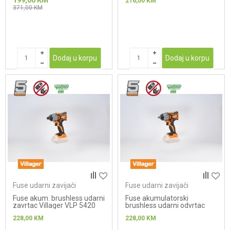
199,00
KM
216,00
KM
371,00
KM
Dodaj u korpu
Dodaj u korpu
Fuse udarni zavijači
Fuse udarni zavijači
Fuse akum. brushless udarni
Fuse akumulatorski
zavrtac Villager VLP 5420
brushless udarni odvrtac
VLP 5320
228,00
KM
228,00
KM