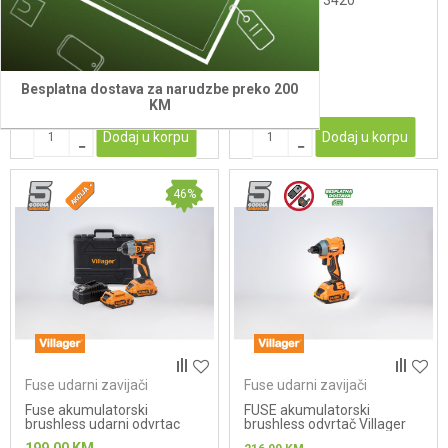
odvrtac VLN 3320
zavrtac VLN 3420
156,00
KM
158,00
KM
Besplatna dostava za narudzbe preko 200
KM
Dodaj u korpu
Dodaj u korpu
46
%
Fuse udarni zavijači
Fuse udarni zavijači
Fuse akumulatorski
FUSE akumulatorski
brushless udarni odvrtac
brushless odvrtač Villager
VLP 5320-2BSC
VLP 6420