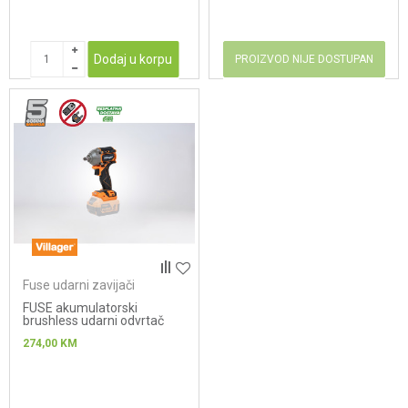
Dodaj u korpu
PROIZVOD NIJE DOSTUPAN
Fuse udarni zavijači
FUSE akumulatorski
brushless udarni odvrtač
Villager VLP 5820
274,00
KM