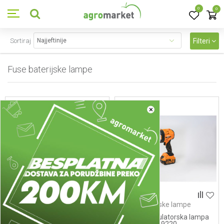
0
0
Sortiraj
Filteri
Fuse baterijske lampe
2
proizvoda
×
Fuse baterijske lampe
Fuse baterijske lampe
Fuse akumulatorski USB
FUSE akumulatorska lampa