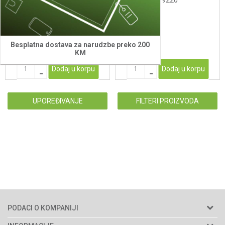
punjac za mobilni telefon
Villager VLN 9220
VLN 9920
27,00
KM
99,50
KM
Besplatna dostava za narudzbe preko 200
KM
Dodaj u korpu
Dodaj u korpu
UPOREĐIVANJE
FILTERI PROIZVODA
PODACI O KOMPANIJI
Agromarket d.o.o.