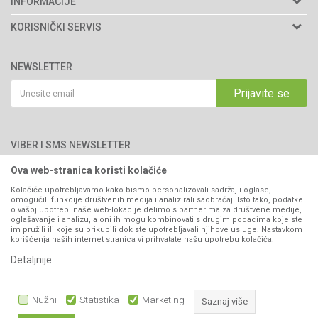
INFORMACIJE
Matični broj: 11003826
O nama
KORISNIČKI SERVIS
Brendovi
Adresa: Industrijska zona 2, broj 8B
Uslovi korišćenja i prodaje
76300 Bijeljina
Katalozi
NEWSLETTER
Politika privatnosti
Saradnja
Email:
webshop@agromarket.ba
Kako kupiti
Prijavite se
Blog
066/44-99-00
Isporuka
Najčešća pitanja
Načini plaćanja
PIB: 4402278140003
Kontakt
VIBER I SMS NEWSLETTER
Pravo na odustajanje
Reklamacije
Ova web-stranica koristi kolačiće
Prijavite se
Povraćaj sredstava
Kolačiće upotrebljavamo kako bismo personalizovali sadržaj i oglase,
omogućili funkcije društvenih medija i analizirali saobraćaj. Isto tako, podatke
Zamjena artikala
o vašoj upotrebi naše web-lokacije delimo s partnerima za društvene medije,
PRATITE NAS
oglašavanje i analizu, a oni ih mogu kombinovati s drugim podacima koje ste
Plaćanje karticama
im pružili ili koje su prikupili dok ste upotrebljavali njihove usluge. Nastavkom
korišćenja naših internet stranica vi prihvatate našu upotrebu kolačića.
Detaljnije
Nužni
Statistika
Marketing
Saznaj više