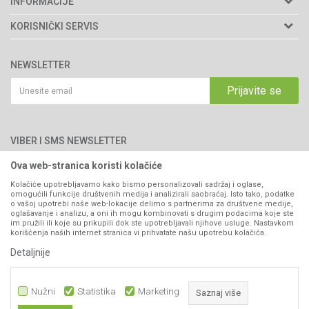
INFORMACIJE
Matični broj: 11003826
O nama
KORISNIČKI SERVIS
Brendovi
Adresa: Industrijska zona 2, broj 8B
Uslovi korišćenja i prodaje
76300 Bijeljina
Katalozi
NEWSLETTER
Politika privatnosti
Saradnja
Email:
webshop@agromarket.ba
Kako kupiti
Prijavite se
Blog
066/44-99-00
Isporuka
Najčešća pitanja
Načini plaćanja
PIB: 4402278140003
Kontakt
VIBER I SMS NEWSLETTER
Pravo na odustajanje
Reklamacije
Ova web-stranica koristi kolačiće
Prijavite se
Povraćaj sredstava
Kolačiće upotrebljavamo kako bismo personalizovali sadržaj i oglase,
omogućili funkcije društvenih medija i analizirali saobraćaj. Isto tako, podatke
Zamjena artikala
o vašoj upotrebi naše web-lokacije delimo s partnerima za društvene medije,
PRATITE NAS
oglašavanje i analizu, a oni ih mogu kombinovati s drugim podacima koje ste
Plaćanje karticama
im pružili ili koje su prikupili dok ste upotrebljavali njihove usluge. Nastavkom
korišćenja naših internet stranica vi prihvatate našu upotrebu kolačića.
Detaljnije
Nužni
Statistika
Marketing
Saznaj više