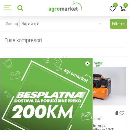
0
0
Sortiraj
Filteri
Fuse kompresori
2
proizvoda
×
Fuse kompresori
Fuse kompresori
Fuse akumulatorski
Fuse akumulatorski