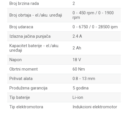
Broj brzina rada
2
0 - 450 rpm / 0 - 1900
Broj obrtaja - el./aku. uređaji
rpm
Broj udaraca
0 - 6750 / 0 - 28500 ipm
Izlazna jačina punjača
2.4 A
Kapacitet baterije - el./aku.
2 Ah
uređaji
Napon
18 V
Obrtni moment
60 Nm
Prihvat alata
0.8 - 13 mm
Produžena garancija
5 godina
Tip baterije
Li-ion
Tip elektromotora
Indukcioni elektromotor
Ime/Nadimak