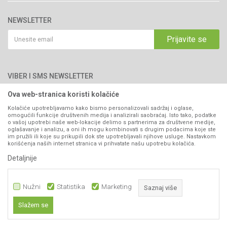
Brendovi
Adresa: Industrijska zona 2, broj 8B
Uslovi korišćenja i prodaje
76300 Bijeljina
Katalozi
NEWSLETTER
Politika privatnosti
Saradnja
Email:
webshop@agromarket.ba
Kako kupiti
Prijavite se
Blog
066/44-99-00
Isporuka
Najčešća pitanja
Načini plaćanja
PIB: 4402278140003
Kontakt
VIBER I SMS NEWSLETTER
Pravo na odustajanje
Reklamacije
Ova web-stranica koristi kolačiće
Prijavite se
Povraćaj sredstava
Kolačiće upotrebljavamo kako bismo personalizovali sadržaj i oglase,
omogućili funkcije društvenih medija i analizirali saobraćaj. Isto tako, podatke
Zamjena artikala
o vašoj upotrebi naše web-lokacije delimo s partnerima za društvene medije,
PRATITE NAS
oglašavanje i analizu, a oni ih mogu kombinovati s drugim podacima koje ste
Plaćanje karticama
im pružili ili koje su prikupili dok ste upotrebljavali njihove usluge. Nastavkom
korišćenja naših internet stranica vi prihvatate našu upotrebu kolačića.
Detaljnije
Nužni
Statistika
Marketing
Saznaj više
Slažem se