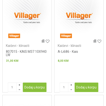
Kaiševi - klinasti
Kaiševi - klinasti
807015 - KAIS M37 10X940
A-Li686 - Kais
LW
31,00
KM
8,00
KM
Dodaj u korpu
Dodaj u korpu