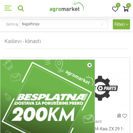
0
0
Sortiraj
Filteri
Kaiševi - klinasti
54
proizvoda
×
Kaiševi - klinasti
Kaiševi - klinasti
00321005184 - Kais XPZ
00321005194-Kais ZX 29 1-