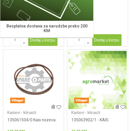
630
2
36,00
KM
49,00
KM
Besplatna dostava za narudzbe preko 200
KM
Dodaj u korpu
Dodaj u korpu
Kaiševi - klinasti
Kaiševi - klinasti
135061504/0 Kais nozeva
135063902/1 - KAIS