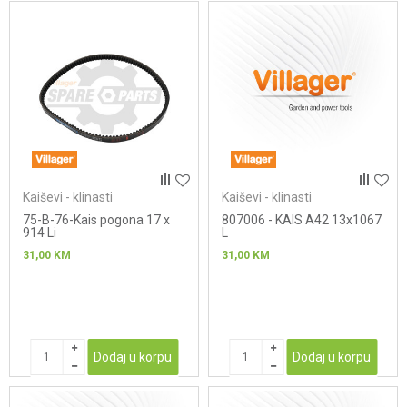
Kaiševi - klinasti
Kaiševi - klinasti
75-B-76-Kais pogona 17 x
807006 - KAIS A42 13x1067
914 Li
L
31,00
KM
31,00
KM
Dodaj u korpu
Dodaj u korpu