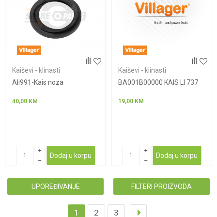
Kaiševi - klinasti
Kaiševi - klinasti
Ali991-Kais noza
BA001B00000 KAIS LI 737
40,00
KM
19,00
KM
Dodaj u korpu
Dodaj u korpu
UPOREĐIVANJE
FILTERI PROIZVODA
1
2
3