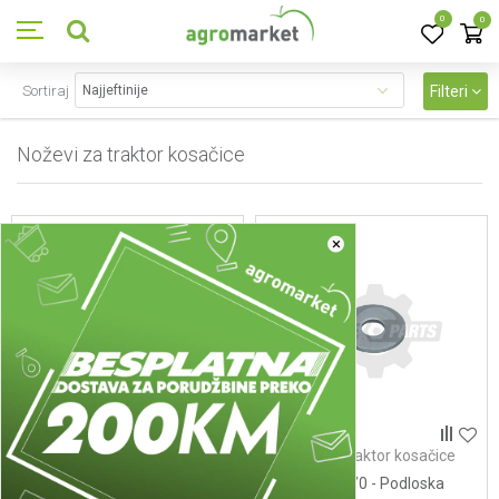
0
0
Sortiraj
Filteri
Noževi za traktor kosačice
15
proizvoda
×
Noževi za traktor kosačice
Noževi za traktor kosačice
111177-Noz 61 cm
112523080/0 - Podloska