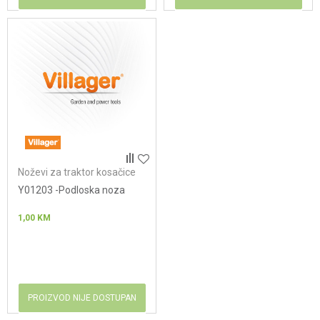
Noževi za traktor kosačice
Y01203 -Podloska noza
1,00
KM
PROIZVOD NIJE DOSTUPAN