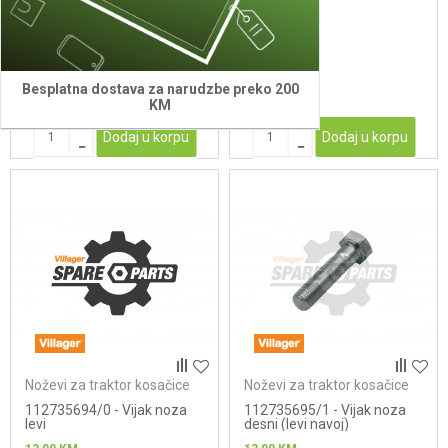
noza
57,00
KM
7,00
KM
Besplatna dostava za narudzbe preko 200
KM
Dodaj u korpu
Dodaj u korpu
Noževi za traktor kosačice
Noževi za traktor kosačice
112735694/0 - Vijak noza
112735695/1 - Vijak noza
levi
desni (levi navoj)