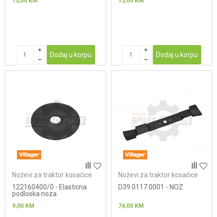
13,00
KM
13,00
KM
Dodaj u korpu
Dodaj u korpu
Noževi za traktor kosačice
Noževi za traktor kosačice
122160400/0 - Elasticna
D39.0117.0001 - NOZ
podloska noza
9,00
KM
74,00
KM