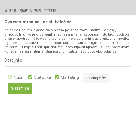
Najčešća pitanja
Načini plaćanja
PIB: 4402278140003
Kontakt
VIBER I SMS NEWSLETTER
Pravo na odustajanje
Reklamacije
Ova web-stranica koristi kolačiće
Prijavite se
Povraćaj sredstava
Kolačiće upotrebljavamo kako bismo personalizovali sadržaj i oglase,
omogućili funkcije društvenih medija i analizirali saobraćaj. Isto tako, podatke
Zamjena artikala
o vašoj upotrebi naše web-lokacije delimo s partnerima za društvene medije,
PRATITE NAS
oglašavanje i analizu, a oni ih mogu kombinovati s drugim podacima koje ste
Plaćanje karticama
im pružili ili koje su prikupili dok ste upotrebljavali njihove usluge. Nastavkom
korišćenja naših internet stranica vi prihvatate našu upotrebu kolačića.
Detaljnije
Nužni
Statistika
Marketing
Saznaj više
Slažem se
Nastojimo da budemo što precizniji u opisu proizvoda, prikazu slika i samih
Nužni
cijena, ali ne možemo garantovati da su sve informacije kompletne i bez
grešaka. Svi artikli prikazani na sajtu su dio naše ponude i ne
Statistika
podrazumijeva da su dostupni u svakom trenutku.
Marketing
Obavezni kolačići čine stranicu upotrebljivom omogućavajući osnovne
www.agromarket.ba
NB SOFT
©2026
, Izrada
. Sva prava zadržana.
funkcije kao što su navigacija stranicom i pristup zaštićenim područjima.