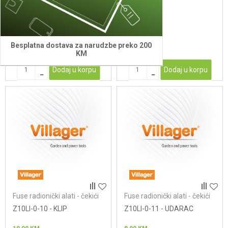
3,00
KM
36,00
KM
Besplatna dostava za narudzbe preko 200
KM
Dodaj u korpu
Dodaj u korpu
Fuse radionički alati - čekići
Fuse radionički alati - čekići
Z10LI-0-10 - KLIP
Z10LI-0-11 - UDARAC