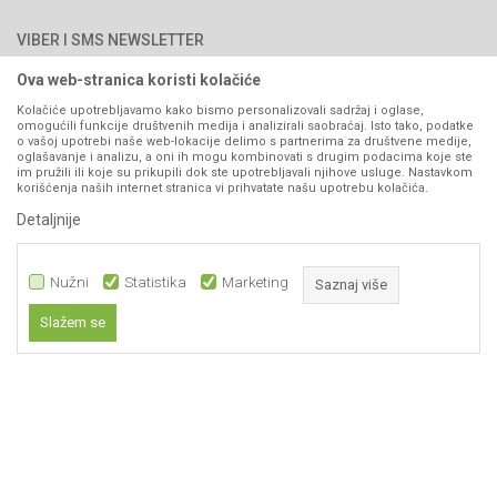
Najčešća pitanja
Načini plaćanja
PIB: 4402278140003
Kontakt
VIBER I SMS NEWSLETTER
Pravo na odustajanje
Reklamacije
Ova web-stranica koristi kolačiće
Prijavite se
Povraćaj sredstava
Kolačiće upotrebljavamo kako bismo personalizovali sadržaj i oglase,
omogućili funkcije društvenih medija i analizirali saobraćaj. Isto tako, podatke
Zamjena artikala
o vašoj upotrebi naše web-lokacije delimo s partnerima za društvene medije,
PRATITE NAS
oglašavanje i analizu, a oni ih mogu kombinovati s drugim podacima koje ste
Plaćanje karticama
im pružili ili koje su prikupili dok ste upotrebljavali njihove usluge. Nastavkom
korišćenja naših internet stranica vi prihvatate našu upotrebu kolačića.
Detaljnije
Nužni
Statistika
Marketing
Saznaj više
Slažem se
Nastojimo da budemo što precizniji u opisu proizvoda, prikazu slika i samih
Nužni
cijena, ali ne možemo garantovati da su sve informacije kompletne i bez
grešaka. Svi artikli prikazani na sajtu su dio naše ponude i ne
Statistika
podrazumijeva da su dostupni u svakom trenutku.
Marketing
Obavezni kolačići čine stranicu upotrebljivom omogućavajući osnovne
www.agromarket.ba
NB SOFT
©2026
, Izrada
. Sva prava zadržana.
funkcije kao što su navigacija stranicom i pristup zaštićenim područjima.