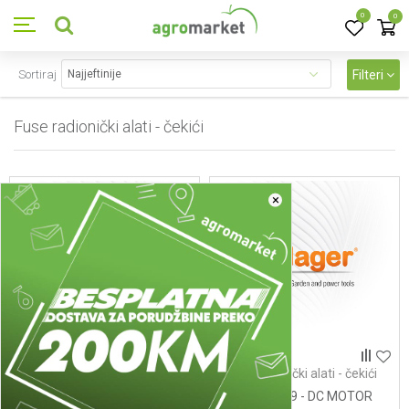
0
0
Sortiraj
Filteri
Fuse radionički alati - čekići
15
proizvoda
×
Fuse radionički alati - čekići
Fuse radionički alati - čekići
9 - MAGNETNI PRSTEN
RS755SHZ-9 - DC MOTOR