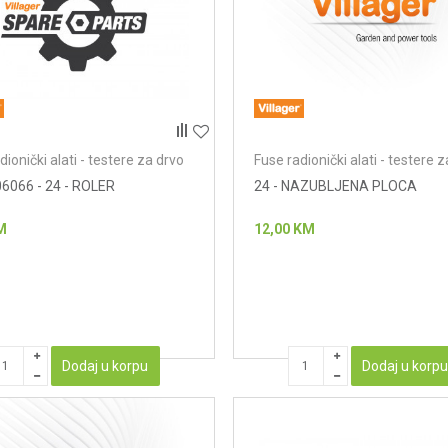
dionički alati - testere za drvo
Fuse radionički alati - testere 
6066 - 24 - ROLER
24 - NAZUBLJENA PLOCA
M
12,00
KM
Dodaj u korpu
Dodaj u korp