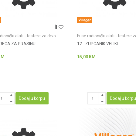
dionički alati - testere za drvo
Fuse radionički alati - testere 
VRECA ZA PRASINU
12 - ZUPCANIK VELIKI
KM
15,00
KM
Dodaj u korpu
Dodaj u korp