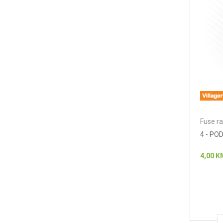
Fuse ra
4 - PO
4,00
K