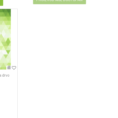
u
za drvo