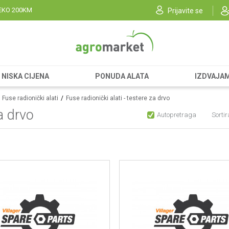
EKO 200KM
Prijavite se
NISKA CIJENA
PONUDA ALATA
IZDVAJA
Fuse radionički alati
Fuse radionički alati - testere za drvo
a drvo
Autopretraga
Sortir