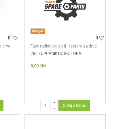
za drvo
Fuse radionički alati - testere za drvo
28 - ZUPCANIK DC MOTORA
8,00
KM
u
Dodaj u korpu