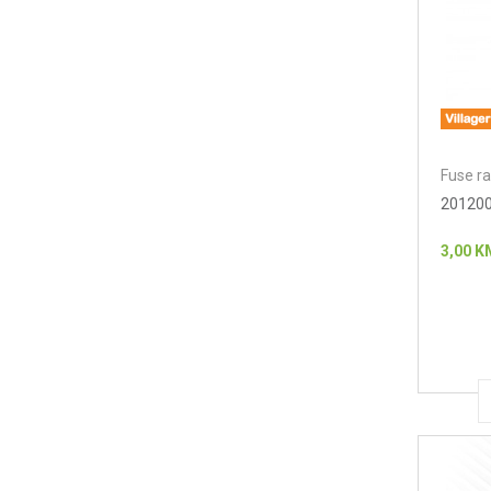
Fuse ra
201200
3,00
K