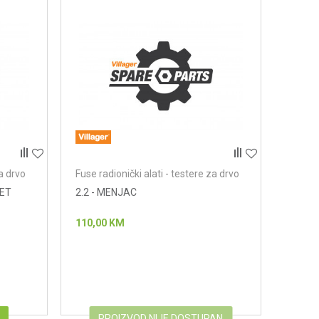
za drvo
Fuse radionički alati - testere za drvo
SET
2.2 - MENJAC
110,00
KM
PROIZVOD NIJE DOSTUPAN