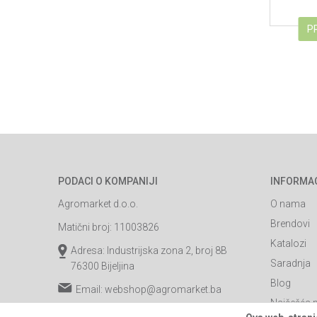
P
PODACI O KOMPANIJI
INFORMA
Agromarket d.o.o.
O nama
Brendovi
Matični broj: 11003826
Katalozi
Adresa: Industrijska zona 2, broj 8B
Saradnja
76300 Bijeljina
Blog
Email:
webshop@agromarket.ba
Najčešća p
066/44-99-00