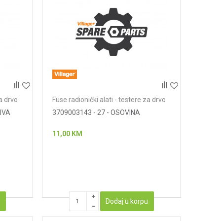
za drvo
Fuse radionički alati - testere za drvo
IVA
3709003143 - 27 - OSOVINA
11,00
KM
u
Dodaj u korpu