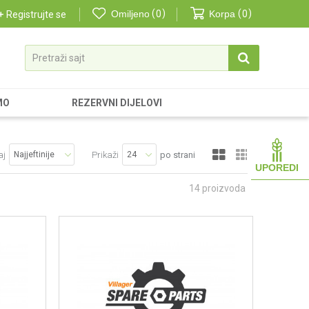
Omiljeno
0
Korpa
0
Registrujte se
Pretraži sajt
MO
REZERVNI DIJELOVI
aj
Prikaži
po strani
UPOREDI
14
proizvoda