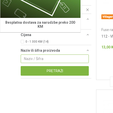
Resetujte filtere
Brend
Besplatna dostava za narudzbe preko 200
Villager (14)
KM
Fuse ra
Cijena
112 - 
0 - 1.000 KM (14)
13,00
Naziv ili šifra proizvoda
PRETRAŽI