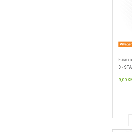
Fuse ra
3 - S
9,00
K