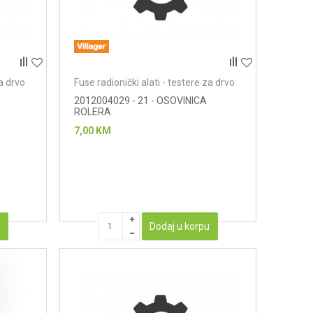
za drvo
Fuse radionički alati - testere za drvo
2012004029 - 21 - OSOVINICA
ROLERA
7,00
KM
u
Dodaj u korpu