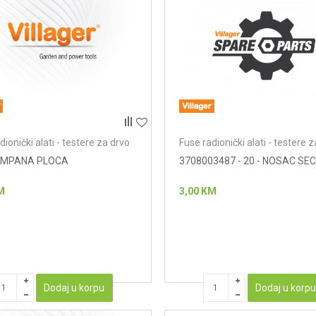
dionički alati - testere za drvo
Fuse radionički alati - testere 
TAMPANA PLOCA
3708003487 - 20 - NOSAC SEC
M
3,00
KM
Dodaj u korpu
Dodaj u korp