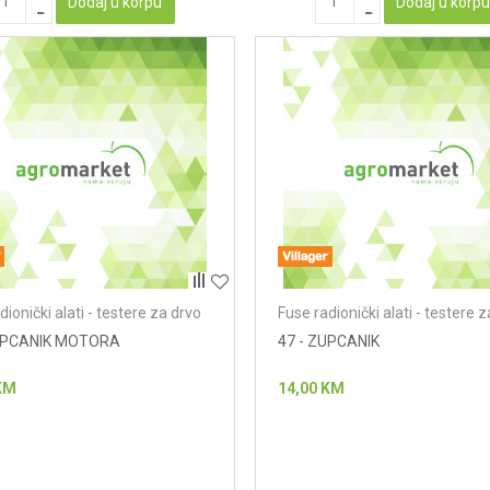
Dodaj u korpu
Dodaj u korp
dionički alati - testere za drvo
Fuse radionički alati - testere 
ZUPCANIK MOTORA
47 - ZUPCANIK
KM
14,00
KM