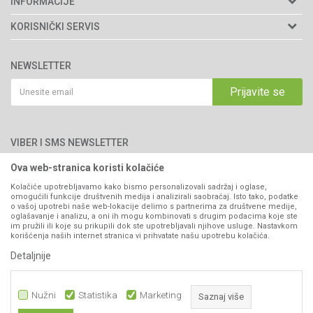
INFORMACIJE
Matični broj: 11003826
O nama
KORISNIČKI SERVIS
Brendovi
Adresa: Industrijska zona 2, broj 8B
Uslovi korišćenja i prodaje
76300 Bijeljina
Katalozi
NEWSLETTER
Politika privatnosti
Saradnja
Email:
webshop@agromarket.ba
Kako kupiti
Prijavite se
Blog
066/44-99-00
Isporuka
Najčešća pitanja
Načini plaćanja
PIB: 4402278140003
Kontakt
VIBER I SMS NEWSLETTER
Pravo na odustajanje
Reklamacije
Ova web-stranica koristi kolačiće
Prijavite se
Povraćaj sredstava
Kolačiće upotrebljavamo kako bismo personalizovali sadržaj i oglase,
omogućili funkcije društvenih medija i analizirali saobraćaj. Isto tako, podatke
Zamjena artikala
o vašoj upotrebi naše web-lokacije delimo s partnerima za društvene medije,
PRATITE NAS
oglašavanje i analizu, a oni ih mogu kombinovati s drugim podacima koje ste
Plaćanje karticama
im pružili ili koje su prikupili dok ste upotrebljavali njihove usluge. Nastavkom
korišćenja naših internet stranica vi prihvatate našu upotrebu kolačića.
Detaljnije
Nužni
Statistika
Marketing
Saznaj više