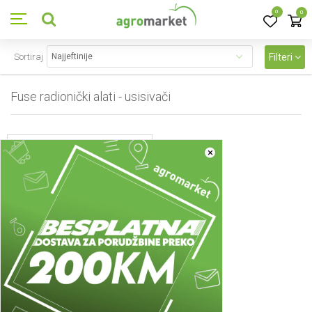
0
0
Sortiraj
Filteri
Fuse radionički alati - usisivači
1
proizvoda
×
Fuse radionički alati -
usisivači
2024001001 - 20 - FILTER