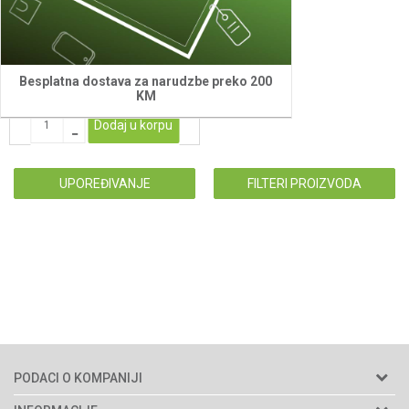
20,00
KM
Besplatna dostava za narudzbe preko 200
KM
Dodaj u korpu
UPOREĐIVANJE
FILTERI PROIZVODA
PODACI O KOMPANIJI
Agromarket d.o.o.