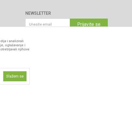
NEWSLETTER
Prijavite se
ja i analizirali
VIBER I SMS NEWSLETTER
je, oglašavanje i
otrebljavali njihove
Prijavite se
PRATITE NAS
Slažem se
ne funkcije kao
isti kolačiće
ismo omogućili
 iskustvo.