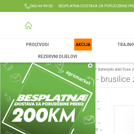
066/44-99-00
BESPLATNA DOSTAVA ZA PORUDZBINE PR
PROIZVODI
AKCIJA
TRAJNO 
REZERVNI DIJELOVI
×
Agromarket
Proizvodi
Rezervni delovi
Baterijski alati Fuse
Fuse radionički alati - brusilice
Fuse radionički alati - klamerice
(2)
Fuse radionički alati - bušilice/odvrtači
(9)
Fuse radionički alati - brusilice za drvo
(1)
Fuse radionički alati - čekići
(15)
Fuse radionički alati - testere za drvo
(14)
Fuse radionički alati - ugaone brusilice
(19)