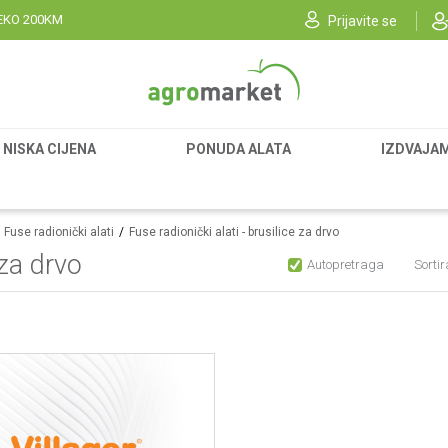
EKO 200KM
Prijavite se
NISKA CIJENA
PONUDA ALATA
IZDVAJA
Fuse radionički alati
Fuse radionički alati - brusilice za drvo
 za drvo
Autopretraga
Sortir