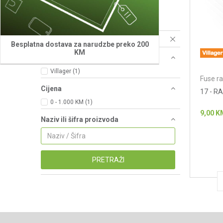
Fuse radionički alati - zavrtači
(12)
Fuse radionički alati - usisivači
(1)
Resetujte filtere
Besplatna dostava za narudzbe preko 200
KM
Brend
Villager (1)
Fuse ra
Cijena
17 - R
0 - 1.000 KM (1)
9,00
K
Naziv ili šifra proizvoda
PRETRAŽI