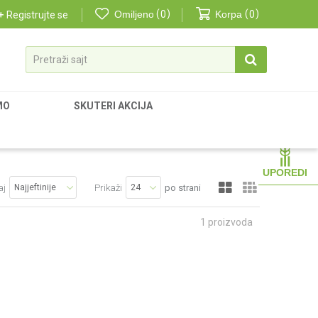
Omiljeno
0
Korpa
0
Registrujte se
Pretraži sajt
MO
SKUTERI AKCIJA
UPOREDI
aj
Prikaži
po strani
1
proizvoda