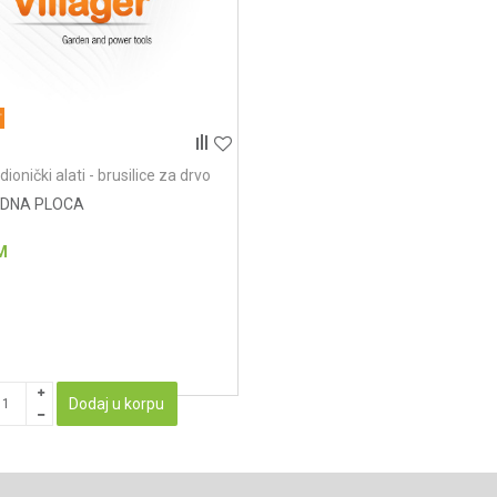
dionički alati - brusilice za drvo
ADNA PLOCA
M
Dodaj u korpu