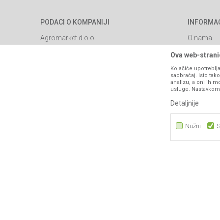
PODACI O KOMPANIJI
INFORMA
Agromarket d.o.o.
O nama
Brendovi
Matični broj: 11003826
Ova web-stranic
Katalozi
Kolačiće upotreblja
Adresa: Industrijska zona 2, broj 8B
saobraćaj. Isto ta
Saradnja
76300 Bijeljina
analizu, a oni ih m
usluge. Nastavkom k
Blog
Email:
webshop@agromarket.ba
Detaljnije
Najčešća p
066/44-99-00
Kontakt
Nužni
S
PIB: 4402278140003
Nužni
Statistika
Marketing