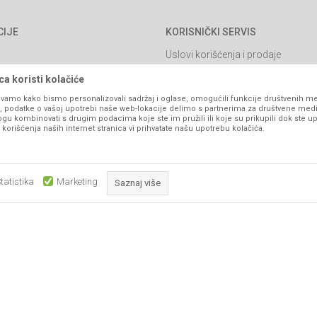
CIJE
KORISNIČKI SERVIS
Uslovi korišćenja i prodaje
Politika privatnosti
a koristi kolačiće
Kako kupiti
vamo kako bismo personalizovali sadržaj i oglase, omogućili funkcije društvenih medi
ko, podatke o vašoj upotrebi naše web-lokacije delimo s partnerima za društvene medi
Isporuka
ogu kombinovati s drugim podacima koje ste im pružili ili koje su prikupili dok ste up
orišćenja naših internet stranica vi prihvatate našu upotrebu kolačića.
Načini plaćanja
itanja
Pravo na odustajanje
Reklamacije
tatistika
Marketing
Saznaj više
Povraćaj sredstava
Zamjena artikala
Obavezni kolačići čine stranicu upotrebljivom omogućavajući osnov
Plaćanje karticama
što su navigacija stranicom i pristup zaštićenim područjima. Sajt kor
koji su nužni za ispravno funkcionisanje naše web stranice kako b
pojedine tehničke funkcije i tako Vam osigurali pozitivno korisničko