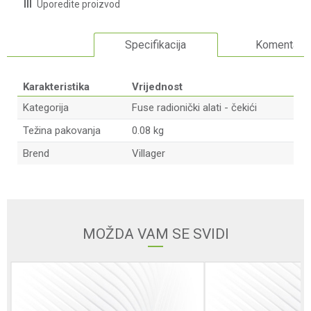
Uporedite proizvod
Specifikacija
Komentari
Karakteristika
Vrijednost
Kategorija
Fuse radionički alati - čekići
Težina pakovanja
0.08 kg
Brend
Villager
Ime/Nadimak
Email adresa
MOŽDA VAM SE SVIDI