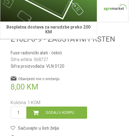
Besplatna dostava za narudzbe preko 200
Villager
KM
Z10LI-0-9 - ZAUSTAVNI PRSTEN
Fuse radionički alati - čekići
Šifra artikla:
068727
Šifra proizvođača:
VLN 0120
Obavijesti me o sniženju
8,00
KM
Količina:
1
KOM
DODAJ U KORPU
Sačuvajte u listi želja