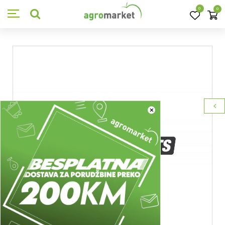
0
0
×