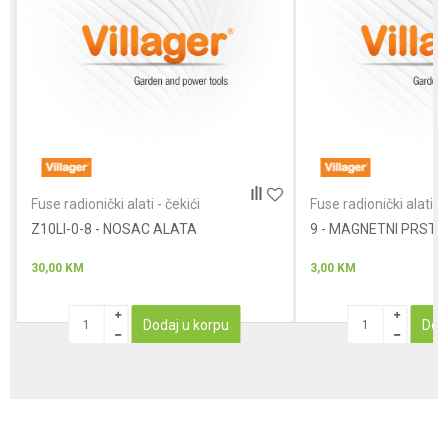
Poruka
Anti-spam zaštita - izračunajte koliko je 2 + 3 :
Fuse radionički alati - čekići
Fuse radionički alati - 
Z10LI-0-8 - NOSAC ALATA
POŠALJI
9 - MAGNETNI PRSTE
30,00
KM
3,00
KM
Dodaj u korpu
Dod