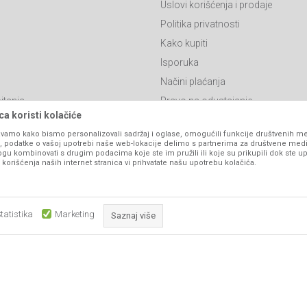
Uslovi korišćenja i prodaje
Politika privatnosti
Kako kupiti
Isporuka
Načini plaćanja
itanja
Pravo na odustajanje
a koristi kolačiće
Reklamacije
vamo kako bismo personalizovali sadržaj i oglase, omogućili funkcije društvenih medi
Povraćaj sredstava
ko, podatke o vašoj upotrebi naše web-lokacije delimo s partnerima za društvene medi
ogu kombinovati s drugim podacima koje ste im pružili ili koje su prikupili dok ste up
Zamjena artikala
orišćenja naših internet stranica vi prihvatate našu upotrebu kolačića.
Plaćanje karticama
tatistika
Marketing
Saznaj više
Obavezni kolačići čine stranicu upotrebljivom omogućavajući osnov
ika i samih cijena, ali ne možemo garantovati da su sve informacije kompletne i be
što su navigacija stranicom i pristup zaštićenim područjima. Sajt kor
podrazumijeva da su dostupni u svakom trenutku.
koji su nužni za ispravno funkcionisanje naše web stranice kako b
pojedine tehničke funkcije i tako Vam osigurali pozitivno korisničko
www.agromarket.ba
NB SOFT
©2026
, Izrada
. Sva prava zadržana.