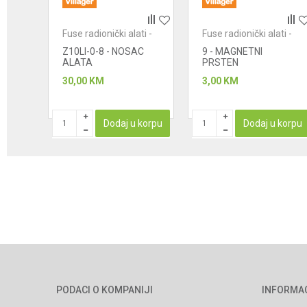
ti -
Fuse radionički alati -
Fuse radionički alati -
POŠALJI
čekići
čekići
Z10LI-0-8 - NOSAC
9 - MAGNETNI
CA
ALATA
PRSTEN
30,00
KM
3,00
KM
STUPAN
Dodaj u korpu
Dodaj u korpu
PODACI O KOMPANIJI
INFORMA