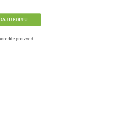
DAJ U KORPU
oredite proizvod