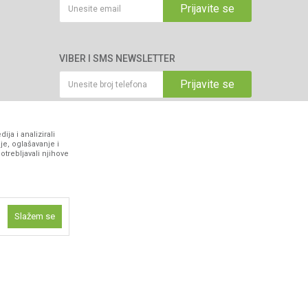
Prijavite se
VIBER I SMS NEWSLETTER
Prijavite se
PRATITE NAS
ja i analizirali
je, oglašavanje i
otrebljavali njihove
Slažem se
ne funkcije kao
z grešaka. Svi artikli prikazani na sajtu su dio naše ponude i ne
isti kolačiće
ismo omogućili
 iskustvo.