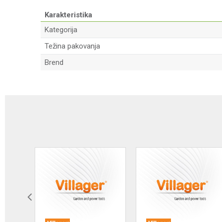
Karakteristika
Kategorija
Težina pakovanja
Brend
Ime/Nadimak
Poruka
Anti-spam zaštita - izračunajte koliko je 4 + 1 :