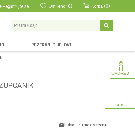
Omiljeno
0
Korpa
0
Registrujte se
Pretraži sajt
MO
REZERVNI DIJELOVI
IK
UPOREDI
I ZUPCANIK
Pomoć
Obavijesti me o sniženju