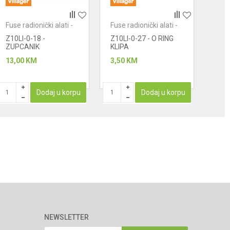
Fuse radionički alati -
Fuse radionički alati -
Fuse 
čekići
čekići
čeki
Z10LI-0-18 -
Z10LI-0-27 - O RING
Z10L
ZUPCANIK
KLIPA
UDA
13,00
KM
3,50
KM
2,00
Dodaj u korpu
Dodaj u korpu
NEWSLETTER