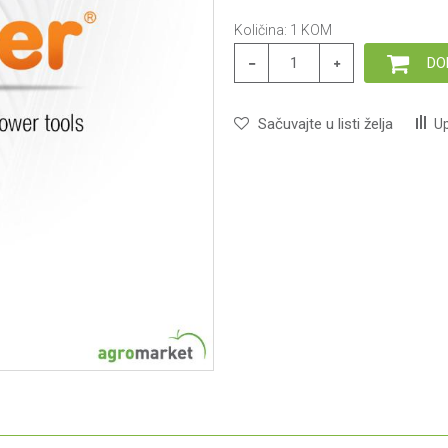
Količina:
1
KOM
DO
Sačuvajte u listi želja
Up