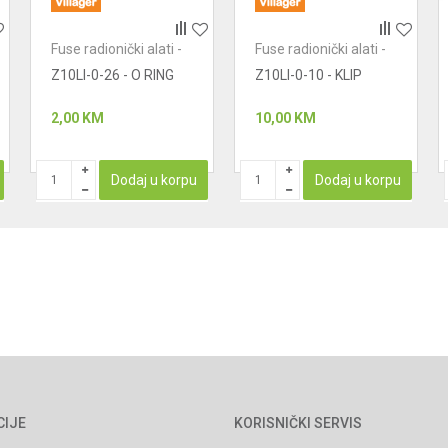
Fuse radionički alati -
Fuse radionički alati -
čekići
čekići
Z10LI-0-26 - O RING
Z10LI-0-10 - KLIP
2,00
KM
10,00
KM
Dodaj u korpu
Dodaj u korpu
CIJE
KORISNIČKI SERVIS