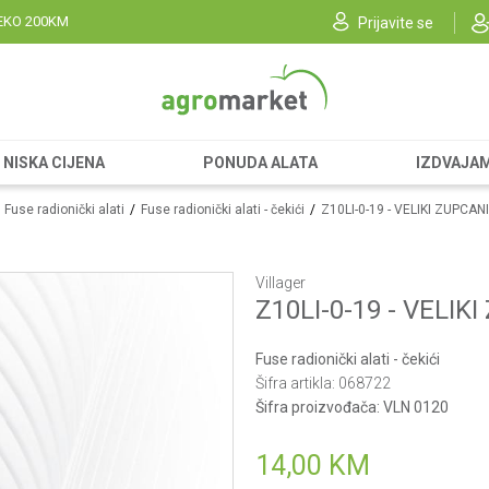
EKO 200KM
Prijavite se
NISKA CIJENA
PONUDA ALATA
IZDVAJA
Fuse radionički alati
Fuse radionički alati - čekići
Z10LI-0-19 - VELIKI ZUPCAN
Villager
Z10LI-0-19 - VELIK
Fuse radionički alati - čekići
Šifra artikla:
068722
Šifra proizvođača:
VLN 0120
14,00
KM