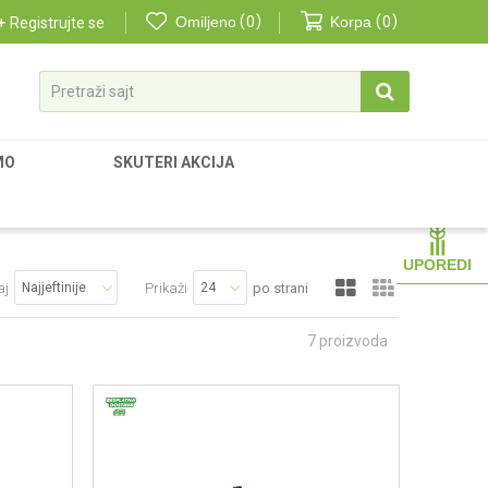
Omiljeno
0
Korpa
0
Registrujte se
Pretraži sajt
MO
SKUTERI AKCIJA
UPOREDI
aj
Prikaži
po strani
7
proizvoda