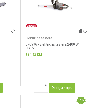
Električne testere
570996 - Elektricna testera 2400 W -
CS1500
314,73
KM
u
Dodaj u korpu
13
%