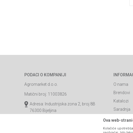
PODACI O KOMPANIJI
INFORMA
Agromarket d.o.o.
O nama
Brendovi
Matični broj: 11003826
Katalozi
Adresa: Industrijska zona 2, broj 8B
Saradnja
76300 Bijeljina
Blog
Email:
webshop@agromarket.ba
Ova web-stranic
Najčešća p
Kolačiće upotreblja
066/44-99-00
saobraćaj. Isto ta