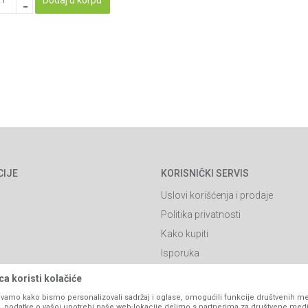
CIJE
KORISNIČKI SERVIS
Uslovi korišćenja i prodaje
Politika privatnosti
Kako kupiti
Isporuka
Načini plaćanja
a koristi kolačiće
itanja
Pravo na odustajanje
vamo kako bismo personalizovali sadržaj i oglase, omogućili funkcije društvenih medi
ko, podatke o vašoj upotrebi naše web-lokacije delimo s partnerima za društvene medi