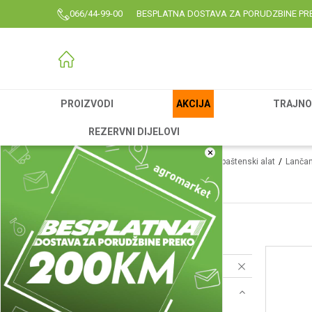
066/44-99-00
BESPLATNA DOSTAVA ZA PORUDZBINE PR
PROIZVODI
AKCIJA
TRAJNO 
REZERVNI DIJELOVI
×
Agromarket
Proizvodi
Garden
Vrtni i baštenski alat
Lančan
Električne testere
Motorne testere
(19)
Električne testere
(7)
Resetujte filtere
Tip elektromotora
Električni pogon (1)