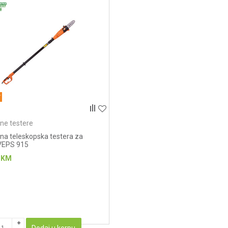
čne testere
cna teleskopska testera za
VEPS 915
KM
Dodaj u korpu