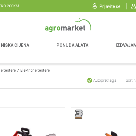
EKO 200KM
Prijavite se
NISKA CIJENA
PONUDA ALATA
IZDVAJA
e testere
Električne testere
Autopretraga
Sortir