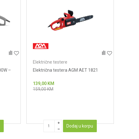
Električne testere
800W –
Električna testera AGM AET 1821
139,00
KM
159,00
KM
u
Dodaj u korpu