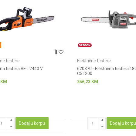
čne testere
Električne testere
čna testera VET 2440 V
620370 - Električna testera 1
CS1200
KM
256,23
KM
Dodaj u korpu
Dodaj u korp