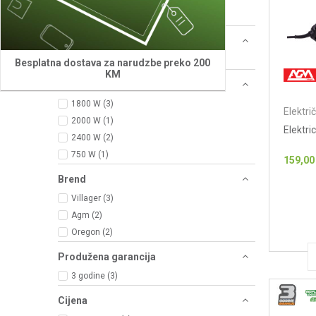
Kolektorski (4)
Napon
230 V ~ 50 Hz (7)
Besplatna dostava za narudzbe preko 200
KM
Priključna snaga
1800 W (3)
Elektri
2000 W (1)
Elektr
2400 W (2)
750 W (1)
159,00
Brend
Villager (3)
Agm (2)
Oregon (2)
Produžena garancija
3 godine (3)
Cijena