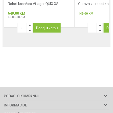
Robot kosačica Villager QUIX XS
Garaza za robot kosa
649,00
KM
149,00
KM
1.109,00
KM
Dodaj u korpu
Dod
PODACI O KOMPANIJI
Agromarket d.o.o.
INFORMACIJE
Matični broj: 11003826