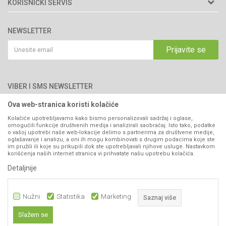
O nama
KORISNIČKI SERVIS
Brendovi
Adresa: Industrijska zona 2, broj 8B
Uslovi korišćenja i prodaje
76300 Bijeljina
Katalozi
NEWSLETTER
Politika privatnosti
Saradnja
Email:
webshop@agromarket.ba
Kako kupiti
Prijavite se
Blog
066/44-99-00
Isporuka
Najčešća pitanja
Načini plaćanja
PIB: 4402278140003
Kontakt
VIBER I SMS NEWSLETTER
Pravo na odustajanje
Reklamacije
Ova web-stranica koristi kolačiće
Prijavite se
Povraćaj sredstava
Kolačiće upotrebljavamo kako bismo personalizovali sadržaj i oglase,
omogućili funkcije društvenih medija i analizirali saobraćaj. Isto tako, podatke
Zamjena artikala
o vašoj upotrebi naše web-lokacije delimo s partnerima za društvene medije,
PRATITE NAS
oglašavanje i analizu, a oni ih mogu kombinovati s drugim podacima koje ste
Plaćanje karticama
im pružili ili koje su prikupili dok ste upotrebljavali njihove usluge. Nastavkom
korišćenja naših internet stranica vi prihvatate našu upotrebu kolačića.
Detaljnije
Nužni
Statistika
Marketing
Saznaj više
Slažem se
1.599,00
KM
DODAJ U KORPU