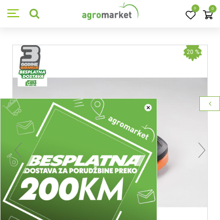
0
0
20
%
×