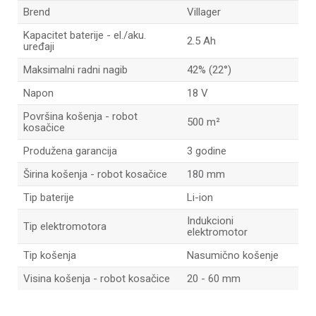
Brend
Villager
Kapacitet baterije - el./aku.
2.5 Ah
uređaji
Maksimalni radni nagib
42% (22°)
Napon
18 V
Površina košenja - robot
500 m²
kosačice
Produžena garancija
3 godine
Širina košenja - robot kosačice
180 mm
Tip baterije
Li-ion
Indukcioni
Tip elektromotora
elektromotor
Tip košenja
Nasumično košenje
Visina košenja - robot kosačice
20 - 60 mm
Ime/Nadimak