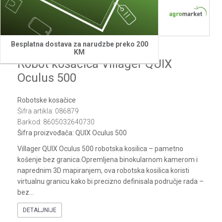
1
2
3
4
5
6
7
8
9
10
11
12
13
14
15
Besplatna dostava za narudzbe preko 200
Villager
KM
Robot kosačica Villager QUIX
Oculus 500
Robotske kosačice
Šifra artikla:
086879
Barkod:
8605032640730
Šifra proizvođača:
QUIX Oculus 500
Villager QUIX Oculus 500 robotska kosilica – pametno
košenje bez granica.Opremljena binokularnom kamerom i
naprednim 3D mapiranjem, ova robotska kosilica koristi
virtualnu granicu kako bi precizno definisala područje rada –
bez
...
DETALJNIJE