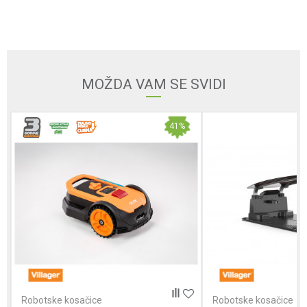
Email adresa
MOŽDA VAM SE SVIDI
Poruka
41
%
Anti-spam zaštita - izračunajte koliko je 6 - 1 :
POŠALJI
Robotske kosačice
Robotske kosačice