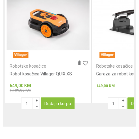
Poruka
Anti-spam zaštita - izračunajte koliko je 4 + 1 :
Robotske kosačice
Robotske kosačice
Robot kosačica Villager QUIX XS
POŠALJI
Garaza za robot kosa
649,00
KM
149,00
KM
1.109,00
KM
Dodaj u korpu
Dod