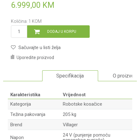
6.999,00
KM
Količina:
1
KOM
DODAJ U KORPU
Sačuvajte u listi želja
Uporedite proizvod
Specifikacija
O proizvodu
Karakteristika
Vrijednost
Kategorija
Robotske kosačice
Težina pakovanja
205 kg
Brend
Villager
24 V (punjenje pomoću
Napon