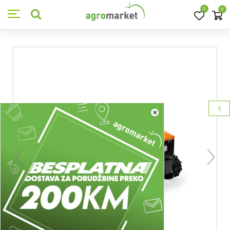
0
0
×