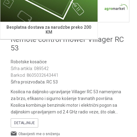
1
2
3
4
5
6
7
8
9
10
11
12
13
14
15
16
17
18
19
20
Besplatna dostava za narudzbe preko 200
Villager
KM
Remote control mower Villager RC
53
Robotske kosačice
Šifra artikla:
089542
Barkod:
8605032643441
Šifra proizvođača:
RC 53
Kosilica na daljinsko upravljanje Villager RC 53 namenjena
za brzo, efikasno i sigurno košenje travnatih površina.
Kosilica kombinuje benzinski motor i električni pogon sa
daljinskim upravljanjem od 2.4 GHz radio veze, što olak
...
DETALJNIJE
Obavijesti me o sniženju