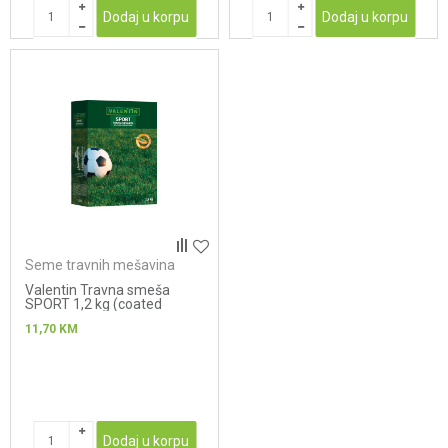
Dodaj u korpu
Dodaj u korpu
Seme travnih mešavina
Valentin Travna smeša
SPORT 1,2 kg (coated
seeds) NOVO
11,70
KM
Dodaj u korpu