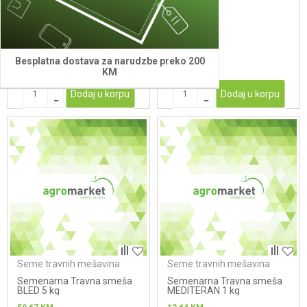
travna smeša LIVADA 5 kg
BLED 1 kg
(BiH)
46,57
KM
12,40
KM
Besplatna dostava za narudzbe preko 200
KM
Dodaj u korpu
Dodaj u korpu
Seme travnih mešavina
Seme travnih mešavina
Semenarna Travna smeša
Semenarna Travna smeša
BLED 5 kg
MEDITERAN 1 kg