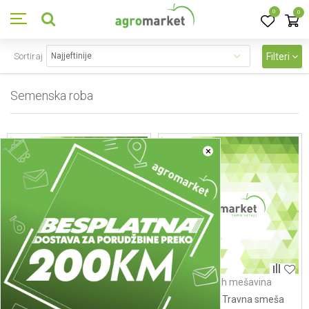
0
0
Sortiraj
Filteri
Semenska roba
13
proizvoda
×
Detelinsko - travne smeše
Seme travnih mešavina
Semenarna Detelinsko -
Semenarna Travna smeša