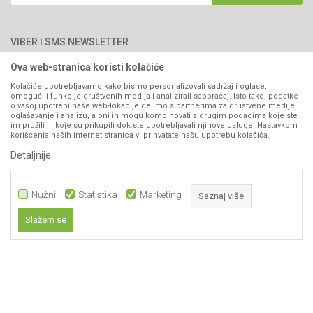
Blog
066/44-99-00
Isporuka
Najčešća pitanja
Načini plaćanja
PIB: 4402278140003
Kontakt
VIBER I SMS NEWSLETTER
Pravo na odustajanje
Reklamacije
Ova web-stranica koristi kolačiće
Prijavite se
Povraćaj sredstava
Kolačiće upotrebljavamo kako bismo personalizovali sadržaj i oglase,
omogućili funkcije društvenih medija i analizirali saobraćaj. Isto tako, podatke
Zamjena artikala
o vašoj upotrebi naše web-lokacije delimo s partnerima za društvene medije,
PRATITE NAS
oglašavanje i analizu, a oni ih mogu kombinovati s drugim podacima koje ste
Plaćanje karticama
im pružili ili koje su prikupili dok ste upotrebljavali njihove usluge. Nastavkom
korišćenja naših internet stranica vi prihvatate našu upotrebu kolačića.
Detaljnije
Nužni
Statistika
Marketing
Saznaj više
Slažem se
Nastojimo da budemo što precizniji u opisu proizvoda, prikazu slika i samih
Nužni
cijena, ali ne možemo garantovati da su sve informacije kompletne i bez
grešaka. Svi artikli prikazani na sajtu su dio naše ponude i ne
Statistika
podrazumijeva da su dostupni u svakom trenutku.
Marketing