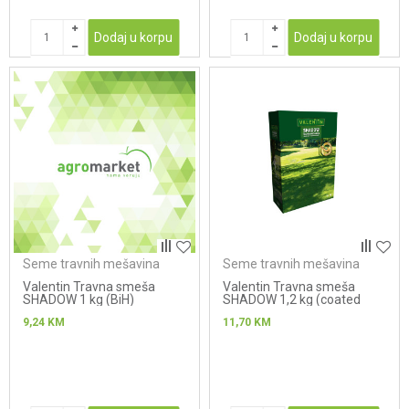
Dodaj u korpu
Dodaj u korpu
Seme travnih mešavina
Seme travnih mešavina
Valentin Travna smeša
Valentin Travna smeša
SHADOW 1 kg (BiH)
SHADOW 1,2 kg (coated
seeds) NOVO
9,24
KM
11,70
KM