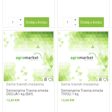
Dodaj u korpu
Dodaj u korpu
Seme travnih mešavina
Seme travnih mešavina
Semenarna Travna smeša
Semenarna Travna smeša
OSOJA1 kg (BiH)
TIVOLI 1 kg
12,40
KM
12,64
KM