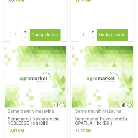
59,67
KM
12,64
KM
Dodaj u korpu
Dodaj u korpu
Seme travnih mešavina
Seme travnih mešavina
Semenarna Travna smeša
Semenarna Travna smeša
NOBLESSE 1 kg (BiH)
OPATIJA 1 kg (BiH)
12,87
KM
12,87
KM