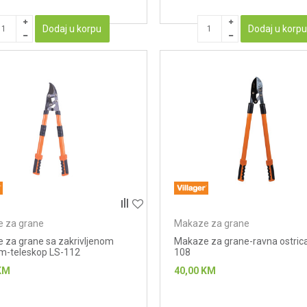
Dodaj u korpu
Dodaj u korp
 za grane
Makaze za grane
 za grane sa zakrivljenom
Makaze za grane-ravna ostric
om-teleskop LS-112
108
KM
40,00
KM