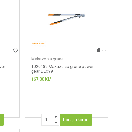
Makaze za grane
wer
1020189 Makaze za grane power
gear L LX99
167,00
KM
u
Dodaj u korpu