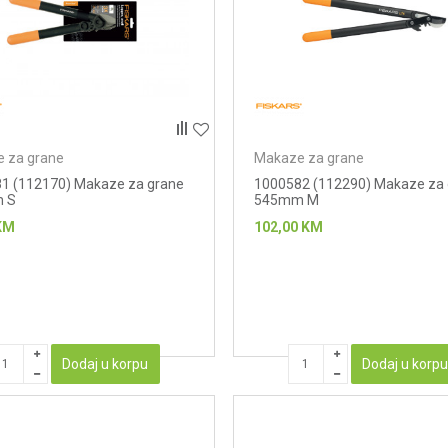
 za grane
Makaze za grane
1 (112170) Makaze za grane
1000582 (112290) Makaze za
 S
545mm M
KM
102,00
KM
Dodaj u korpu
Dodaj u korp