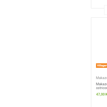
Makaze
Makaze
ostric
47,00