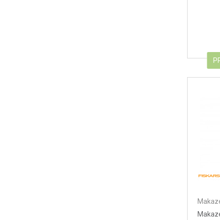
P
Makaze
Makaze