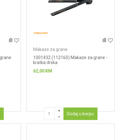
Makaze za grane
 grane
1001432 (112160) Makaze za grane -
kratka drska
62,00
KM
u
Dodaj u korpu