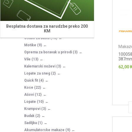
Makaze za travu
(3)
Držalice
(7)
Makaze za živu ogradu
(6)
Pribor za sekire
(3)
Besplatna dostava za narudzbe preko 200
KM
Sekire
(37)
Ostalo za baštu
(15)
Motike
(9)
Makaze
Oprema za boravak u prirodi
(3)
100058
387mm
Vile
(13)
Kalemarski noževi
(3)
62,00
Lopate za sneg
(2)
Quick fit
(4)
Kose
(22)
Ašovi
(12)
Lopate
(10)
Krampovi
(3)
Budak
(2)
Sadiljka
(1)
Akumulatorske makaze
(9)