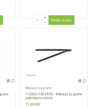
u
Dodaj u korpu
Makaze za grane
 grane
112450 (1001430) - Makaze za grane
zakrivljena ostrica
71,00
KM