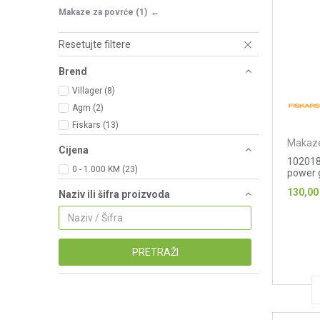
Makaze za povrće
(1)
Resetujte filtere
Brend
Villager (8)
Agm (2)
Fiskars (13)
Makaze
Cijena
102018
0 - 1.000 KM (23)
power 
130,00
Naziv ili šifra proizvoda
PRETRAŽI