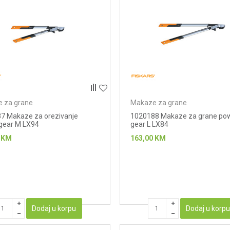
 za grane
Makaze za grane
7 Makaze za orezivanje
1020188 Makaze za grane po
gear M LX94
gear L LX84
KM
163,00
KM
Dodaj u korpu
Dodaj u korp