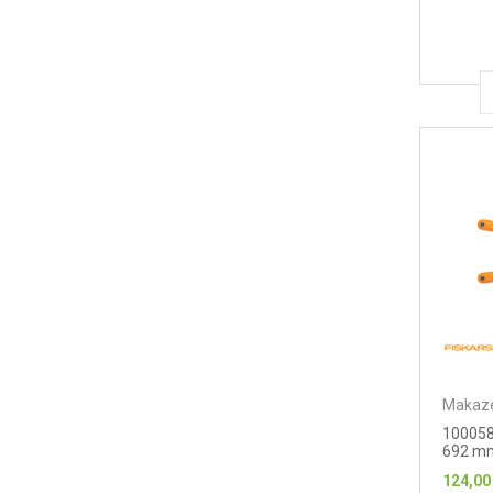
Makaze
100058
692 m
124,00