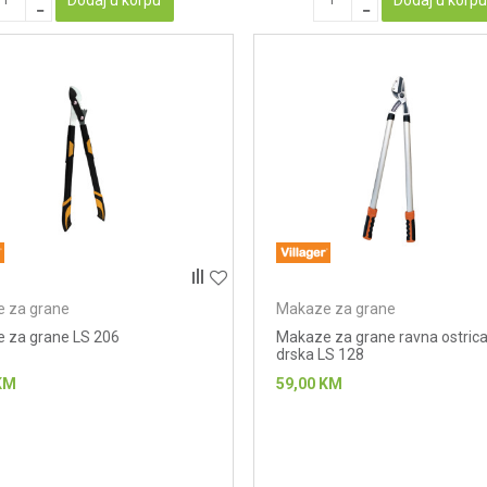
 za grane
Makaze za grane
 za grane LS 206
Makaze za grane ravna ostrica 
drska LS 128
KM
59,00
KM