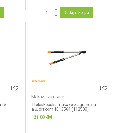
u
Dodaj u korpu
Makaze za grane
a LS-
Tteleskopske makaze za grane sa
alu. drskom 1013564 (112500)
121,00
KM