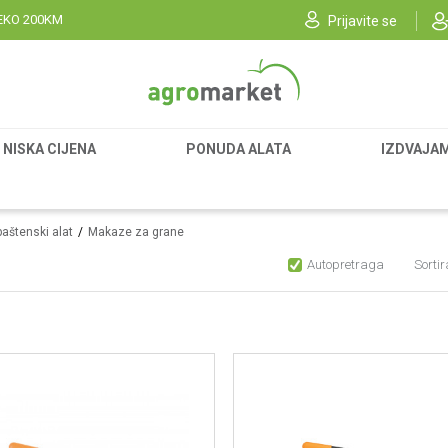
EKO 200KM
Prijavite se
NISKA CIJENA
PONUDA ALATA
IZDVAJA
baštenski alat
Makaze za grane
Autopretraga
Sortir