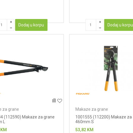
Dodaj u korpu
Dodaj u korp
 za grane
Makaze za grane
4 (112590) Makaze za grane
1001555 (112200) Makaze za
m L
460mm S
KM
53,82
KM