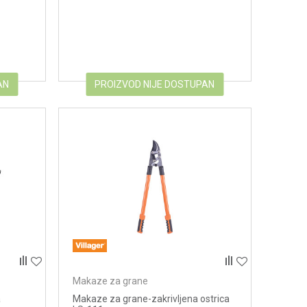
AN
PROIZVOD NIJE DOSTUPAN
Makaze za grane
a
Makaze za grane-zakrivljena ostrica