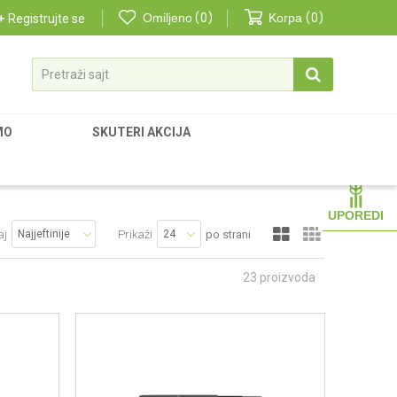
Omiljeno
0
Korpa
0
Registrujte se
Pretraži sajt
MO
SKUTERI AKCIJA
UPOREDI
aj
Prikaži
po strani
23
proizvoda