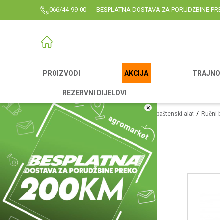
066/44-99-00
BESPLATNA DOSTAVA ZA PORUDZBINE PR
PROIZVODI
AKCIJA
TRAJNO 
REZERVNI DIJELOVI
×
Agromarket
Proizvodi
Garden
Vrtni i baštenski alat
Ručni 
Makaze za grane
Makaze vinogradarske
(1)
Makaze univerzalne
(5)
Makaze voćarske
(41)
Sekači grana
(8)
Grabulje
(9)
Makaze za grane
(23)