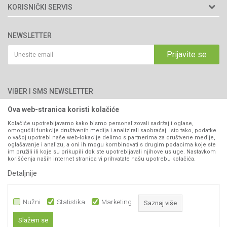
Matični broj: 11003826
O nama
KORISNIČKI SERVIS
Brendovi
Adresa: Industrijska zona 2, broj 8B
Uslovi korišćenja i prodaje
76300 Bijeljina
Katalozi
NEWSLETTER
Politika privatnosti
Saradnja
Email:
webshop@agromarket.ba
Kako kupiti
Prijavite se
Blog
066/44-99-00
Isporuka
Najčešća pitanja
Načini plaćanja
PIB: 4402278140003
Kontakt
VIBER I SMS NEWSLETTER
Pravo na odustajanje
Reklamacije
Ova web-stranica koristi kolačiće
Prijavite se
Povraćaj sredstava
Kolačiće upotrebljavamo kako bismo personalizovali sadržaj i oglase,
omogućili funkcije društvenih medija i analizirali saobraćaj. Isto tako, podatke
Zamjena artikala
o vašoj upotrebi naše web-lokacije delimo s partnerima za društvene medije,
PRATITE NAS
oglašavanje i analizu, a oni ih mogu kombinovati s drugim podacima koje ste
Plaćanje karticama
im pružili ili koje su prikupili dok ste upotrebljavali njihove usluge. Nastavkom
korišćenja naših internet stranica vi prihvatate našu upotrebu kolačića.
Detaljnije
Nužni
Statistika
Marketing
Saznaj više
Slažem se