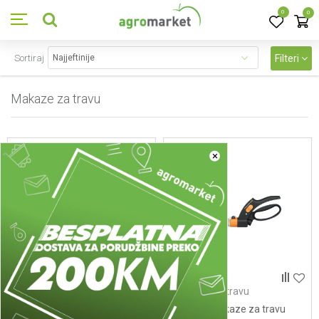
0
0
Sortiraj
Filteri
Makaze za travu
3
proizvoda
×
Makaze za travu
Makaze za travu
1001565 (113710) Makaze
113680 Makaze za travu