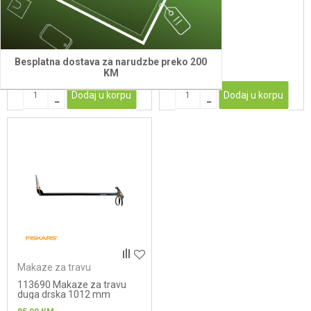
za travu i zivu ogradu
322 mm
139,00
KM
59,00
KM
Besplatna dostava za narudzbe preko 200
KM
Dodaj u korpu
Dodaj u korpu
Makaze za travu
113690 Makaze za travu
duga drska 1012 mm