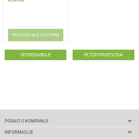
85,00
KM
PROIZVOD NIJE DOSTUPAN
UPOREĐIVANJE
FILTERI PROIZVODA
PODACI O KOMPANIJI
Agromarket d.o.o.
INFORMACIJE