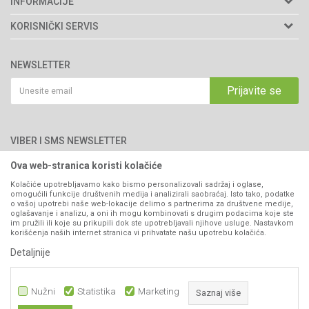
INFORMACIJE
Matični broj: 11003826
O nama
KORISNIČKI SERVIS
Brendovi
Adresa: Industrijska zona 2, broj 8B
Uslovi korišćenja i prodaje
76300 Bijeljina
Katalozi
NEWSLETTER
Politika privatnosti
Saradnja
Email:
webshop@agromarket.ba
Kako kupiti
Prijavite se
Blog
066/44-99-00
Isporuka
Najčešća pitanja
Načini plaćanja
PIB: 4402278140003
Kontakt
VIBER I SMS NEWSLETTER
Pravo na odustajanje
Reklamacije
Ova web-stranica koristi kolačiće
Prijavite se
Povraćaj sredstava
Kolačiće upotrebljavamo kako bismo personalizovali sadržaj i oglase,
omogućili funkcije društvenih medija i analizirali saobraćaj. Isto tako, podatke
Zamjena artikala
o vašoj upotrebi naše web-lokacije delimo s partnerima za društvene medije,
PRATITE NAS
oglašavanje i analizu, a oni ih mogu kombinovati s drugim podacima koje ste
Plaćanje karticama
im pružili ili koje su prikupili dok ste upotrebljavali njihove usluge. Nastavkom
korišćenja naših internet stranica vi prihvatate našu upotrebu kolačića.
Detaljnije
Nužni
Statistika
Marketing
Saznaj više