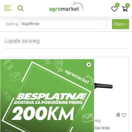
0
0
Sortiraj
Filteri
Lopate za sneg
2
proizvoda
×
Lopate za sneg
Lopate za sneg
1019352 Cetka i cistac leda
1019354 Cistac leda