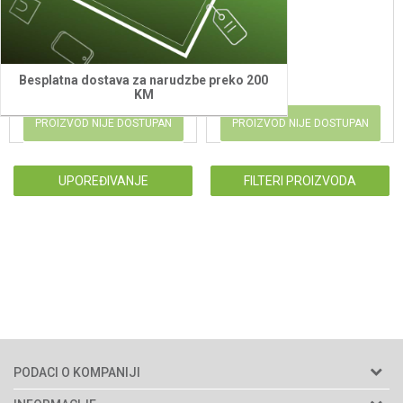
29,00
KM
11,10
KM
Besplatna dostava za narudzbe preko 200
KM
PROIZVOD NIJE DOSTUPAN
PROIZVOD NIJE DOSTUPAN
UPOREĐIVANJE
FILTERI PROIZVODA
PODACI O KOMPANIJI
Agromarket d.o.o.