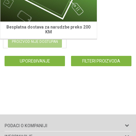
11,58
KM
Besplatna dostava za narudzbe preko 200
KM
PROIZVOD NIJE DOSTUPAN
UPOREĐIVANJE
FILTERI PROIZVODA
PODACI O KOMPANIJI
Agromarket d.o.o.