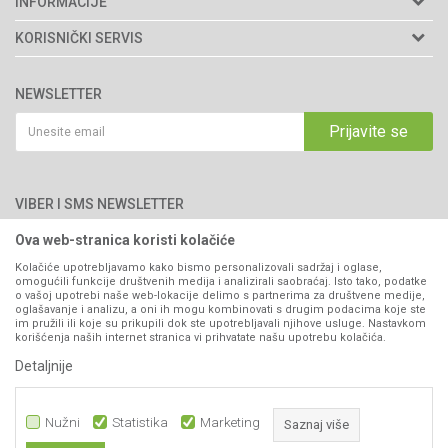
INFORMACIJE
Matični broj: 11003826
O nama
KORISNIČKI SERVIS
Brendovi
Adresa: Industrijska zona 2, broj 8B
Uslovi korišćenja i prodaje
76300 Bijeljina
Katalozi
NEWSLETTER
Politika privatnosti
Saradnja
Email:
webshop@agromarket.ba
Kako kupiti
Prijavite se
Blog
066/44-99-00
Isporuka
Najčešća pitanja
Načini plaćanja
PIB: 4402278140003
Kontakt
VIBER I SMS NEWSLETTER
Pravo na odustajanje
Reklamacije
Ova web-stranica koristi kolačiće
Prijavite se
Povraćaj sredstava
Kolačiće upotrebljavamo kako bismo personalizovali sadržaj i oglase,
omogućili funkcije društvenih medija i analizirali saobraćaj. Isto tako, podatke
Zamjena artikala
o vašoj upotrebi naše web-lokacije delimo s partnerima za društvene medije,
PRATITE NAS
oglašavanje i analizu, a oni ih mogu kombinovati s drugim podacima koje ste
Plaćanje karticama
im pružili ili koje su prikupili dok ste upotrebljavali njihove usluge. Nastavkom
korišćenja naših internet stranica vi prihvatate našu upotrebu kolačića.
Detaljnije
Nužni
Statistika
Marketing
Saznaj više