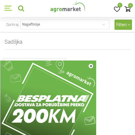
0
0
Sortiraj
Filteri
Sadiljka
1
proizvoda
×
Sadiljka
Sadiljka ručna - muta