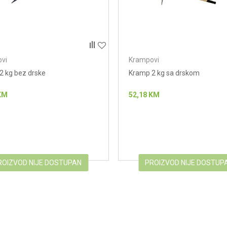
vi
Krampovi
2 kg bez drske
Kramp 2 kg sa drskom
KM
52,18
KM
ROIZVOD NIJE DOSTUPAN
PROIZVOD NIJE DOSTUP