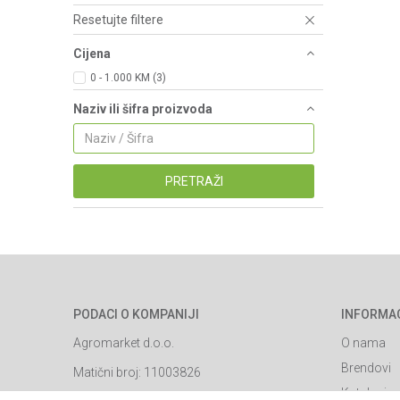
Resetujte filtere
Cijena
0 - 1.000 KM (3)
Naziv ili šifra proizvoda
PRETRAŽI
PODACI O KOMPANIJI
INFORMA
Agromarket d.o.o.
O nama
Brendovi
Matični broj: 11003826
Katalozi