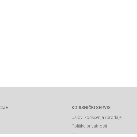
CIJE
KORISNIČKI SERVIS
Uslovi korišćenja i prodaje
Politika privatnosti
Kako kupiti