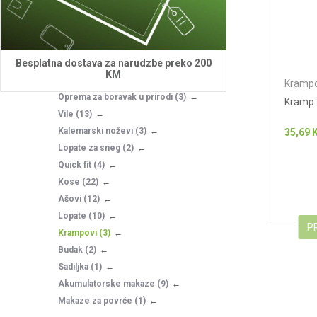
Makaze za živu ogradu
(6)
Pribor za sekire
(3)
Sekire
(37)
Besplatna dostava za narudzbe preko 200
Ostalo za baštu
(15)
KM
Motike
(9)
Krampo
Oprema za boravak u prirodi
(3)
Kramp 
Vile
(13)
Kalemarski noževi
(3)
35,69
Lopate za sneg
(2)
Quick fit
(4)
Kose
(22)
Ašovi
(12)
Lopate
(10)
P
Krampovi
(3)
Budak
(2)
Sadiljka
(1)
Akumulatorske makaze
(9)
Makaze za povrće
(1)