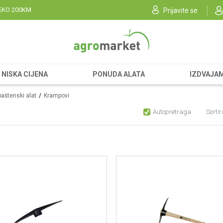
EKO 200KM
Prijavite se
NISKA CIJENA
PONUDA ALATA
IZDVAJA
baštenski alat
Krampovi
Autopretraga
Sortir