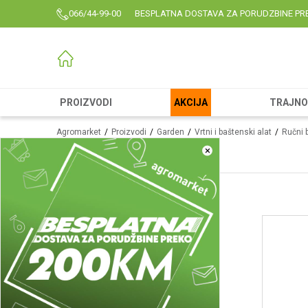
066/44-99-00
BESPLATNA DOSTAVA ZA PORUDZBINE PR
PROIZVODI
AKCIJA
TRAJNO 
Agromarket
Proizvodi
Garden
Vrtni i baštenski alat
Ručni 
Krampovi
×
Makaze vinogradarske
(1)
Makaze univerzalne
(5)
Makaze voćarske
(41)
Sekači grana
(8)
Grabulje
(9)
Makaze za grane
(23)
Makaze za travu
(3)
Držalice
(7)