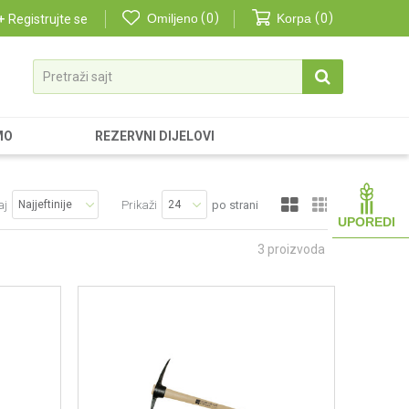
Omiljeno
0
Korpa
0
Registrujte se
Pretraži sajt
MO
REZERVNI DIJELOVI
aj
Prikaži
po strani
UPOREDI
3
proizvoda