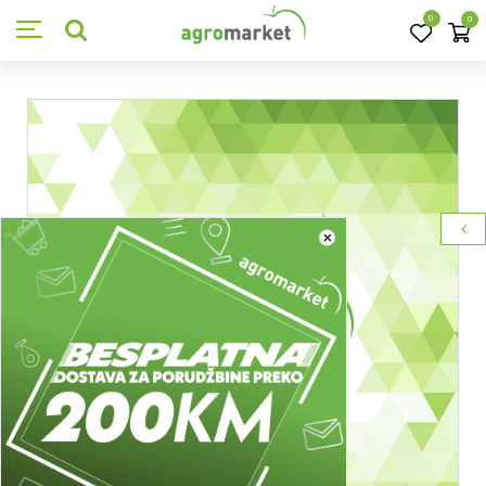
0
0
×