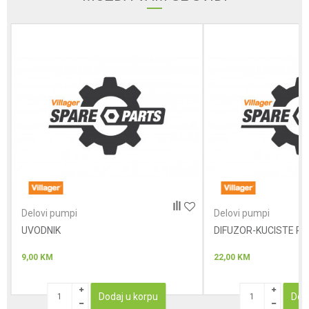
Poruka
Anti-spam zaštita - izračunajte koliko je 2 + 3 :
POŠALJI
Delovi pumpi
Delovi pumpi
UVODNIK
DIFUZOR-KUCISTE R
9,00
KM
22,00
KM
Dodaj u korpu
Dod