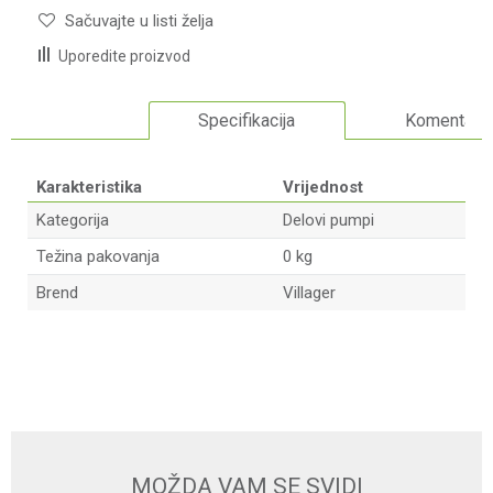
Sačuvajte u listi želja
Uporedite proizvod
Specifikacija
Komentari
Karakteristika
Vrijednost
Kategorija
Delovi pumpi
Težina pakovanja
0 kg
Brend
Villager
Ime/Nadimak
Email adresa
MOŽDA VAM SE SVIDI