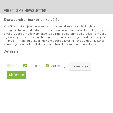
Najčešća pitanja
Načini plaćanja
PIB: 4402278140003
Kontakt
VIBER I SMS NEWSLETTER
Pravo na odustajanje
Reklamacije
Ova web-stranica koristi kolačiće
Prijavite se
Povraćaj sredstava
Kolačiće upotrebljavamo kako bismo personalizovali sadržaj i oglase,
omogućili funkcije društvenih medija i analizirali saobraćaj. Isto tako, podatke
Zamjena artikala
o vašoj upotrebi naše web-lokacije delimo s partnerima za društvene medije,
PRATITE NAS
oglašavanje i analizu, a oni ih mogu kombinovati s drugim podacima koje ste
Plaćanje karticama
im pružili ili koje su prikupili dok ste upotrebljavali njihove usluge. Nastavkom
korišćenja naših internet stranica vi prihvatate našu upotrebu kolačića.
Detaljnije
Nužni
Statistika
Marketing
Saznaj više
Slažem se
Nastojimo da budemo što precizniji u opisu proizvoda, prikazu slika i samih
Nužni
cijena, ali ne možemo garantovati da su sve informacije kompletne i bez
grešaka. Svi artikli prikazani na sajtu su dio naše ponude i ne
Statistika
podrazumijeva da su dostupni u svakom trenutku.
Marketing
Obavezni kolačići čine stranicu upotrebljivom omogućavajući osnovne
www.agromarket.ba
NB SOFT
©2026
, Izrada
. Sva prava zadržana.