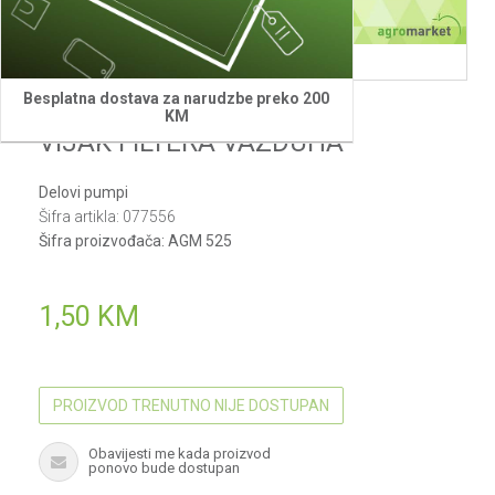
Besplatna dostava za narudzbe preko 200
Villager
KM
VIJAK FILTERA VAZDUHA
Delovi pumpi
Šifra artikla:
077556
Šifra proizvođača:
AGM 525
1,50
KM
PROIZVOD TRENUTNO NIJE DOSTUPAN
Obavijesti me kada proizvod
ponovo bude dostupan