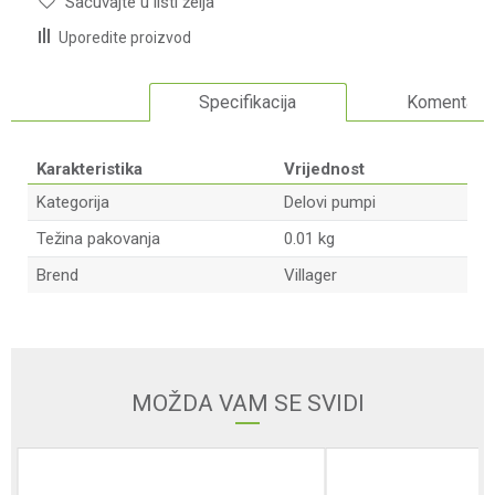
Sačuvajte u listi želja
Uporedite proizvod
Specifikacija
Komentari
Karakteristika
Vrijednost
Kategorija
Delovi pumpi
Težina pakovanja
0.01 kg
Brend
Villager
Ime/Nadimak
Email adresa
MOŽDA VAM SE SVIDI