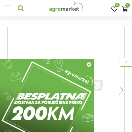
0
0
×