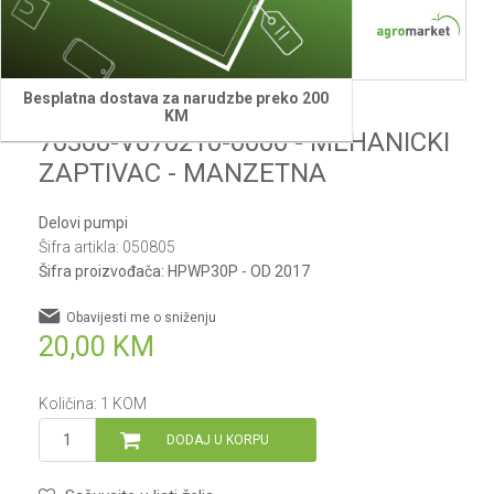
1
2
3
Besplatna dostava za narudzbe preko 200
Villager
KM
70300-V070210-0000 - MEHANICKI
ZAPTIVAC - MANZETNA
Delovi pumpi
Šifra artikla:
050805
Šifra proizvođača:
HPWP30P - OD 2017
Obavijesti me o sniženju
20,00
KM
Količina:
1
KOM
DODAJ U KORPU