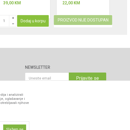
39,00
KM
22,00
KM
9,00
PROIZVOD NIJE DOSTUPAN
Dodaj u korpu
NEWSLETTER
Prijavite se
ja i analizirali
je, oglašavanje i
VIBER I SMS NEWSLETTER
otrebljavali njihove
Prijavite se
PRATITE NAS
Slažem se