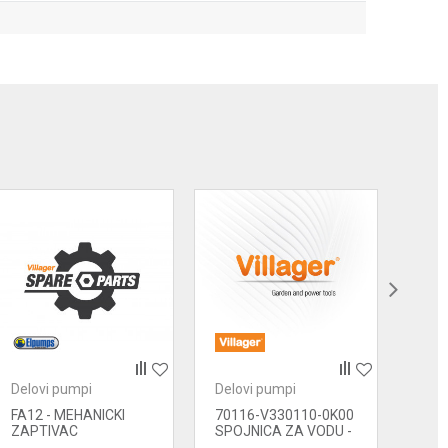
Delovi pumpi
Delovi pumpi
Delo
FA12 - MEHANICKI
70116-V330110-0K00
701
ZAPTIVAC
SPOJNICA ZA VODU -
- P
ULAZ VODE
KOR