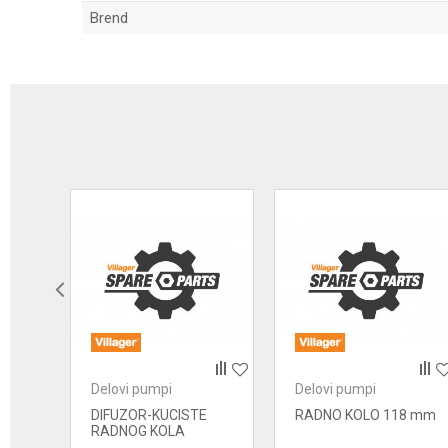
Brend
Ime/Nadimak
Poruka
Anti-spam zaštita - izračunajte koliko je 4 + 1 :
Delovi pumpi
Delovi pumpi
POŠALJI
PKA
DIFUZOR-KUCISTE
RADNO KOLO 118 mm
RADNOG KOLA