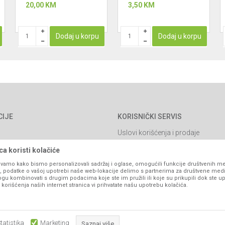
20,00
KM
3,50
KM
MANZETNA
Dodaj u korpu
Dodaj u korpu
CIJE
KORISNIČKI SERVIS
Uslovi korišćenja i prodaje
Politika privatnosti
a koristi kolačiće
Kako kupiti
vamo kako bismo personalizovali sadržaj i oglase, omogućili funkcije društvenih medi
ko, podatke o vašoj upotrebi naše web-lokacije delimo s partnerima za društvene medi
Isporuka
ogu kombinovati s drugim podacima koje ste im pružili ili koje su prikupili dok ste up
orišćenja naših internet stranica vi prihvatate našu upotrebu kolačića.
Načini plaćanja
itanja
Pravo na odustajanje
Reklamacije
tatistika
Marketing
Saznaj više