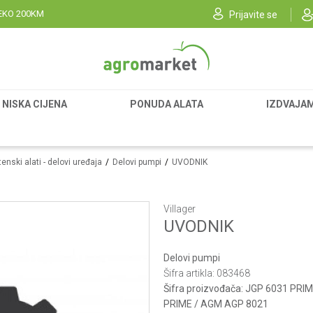
EKO 200KM
Prijavite se
NISKA CIJENA
PONUDA ALATA
IZDVAJA
enski alati - delovi uređaja
Delovi pumpi
UVODNIK
Villager
UVODNIK
Delovi pumpi
Šifra artikla:
083468
Šifra proizvođača:
JGP 6031 PRIM
PRIME / AGM AGP 8021