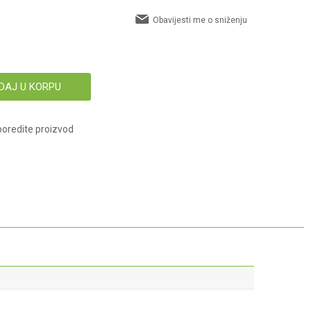
Obavijesti me o sniženju
DAJ U KORPU
oredite proizvod