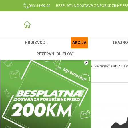
066/44-99-00
BESPLATNA DOSTAVA ZA PORUDZBINE PR
PROIZVODI
AKCIJA
TRAJNO 
REZERVNI DIJELOVI
×
Agromarket
Proizvodi
Rezervni delovi
Baštenski alati
Bašt