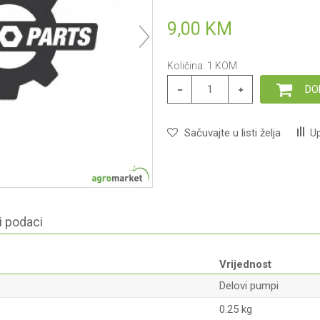
9,00
KM
Količina:
1
KOM
DO
Sačuvajte u listi želja
Up
i podaci
Vrijednost
Delovi pumpi
0.25 kg