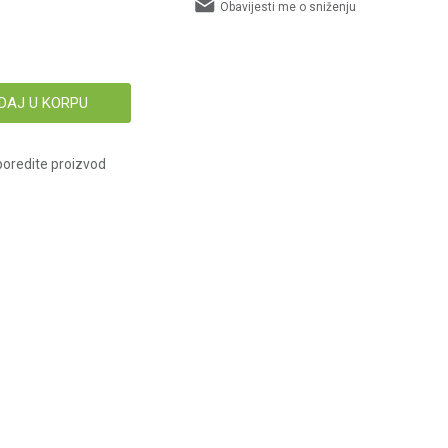
Obavijesti me o sniženju
DAJ U KORPU
oredite proizvod