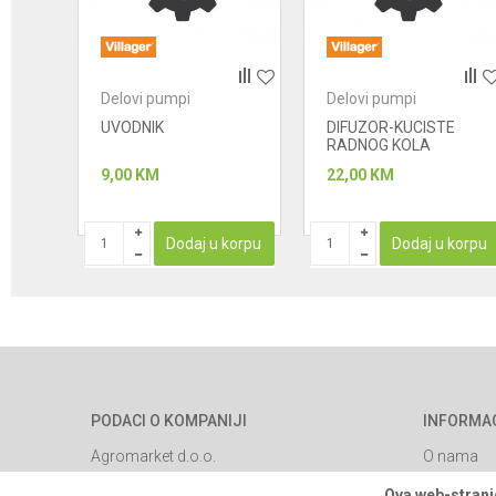
Anti-spam zaštita - izračunajte koliko je 9 - 4 :
Delovi pumpi
Delovi pumpi
POŠALJI
PKA
UVODNIK
DIFUZOR-KUCISTE
RADNOG KOLA
9,00
KM
22,00
KM
STUPAN
Dodaj u korpu
Dodaj u korpu
PODACI O KOMPANIJI
INFORMA
Agromarket d.o.o.
O nama
Brendovi
Matični broj: 11003826
Ova web-stranic