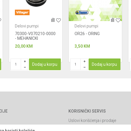
Delovi pumpi
Delovi pumpi
70300-V070210-0000
OR26 - ORING
- MEHANICKI
ZAPTIVAC -
20,00
KM
3,50
KM
MANZETNA
Dodaj u korpu
Dodaj u korpu
CIJE
KORISNIČKI SERVIS
Uslovi korišćenja i prodaje
Politika privatnosti
a koristi kolačiće