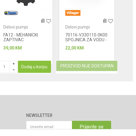
Delovi pumpi
Delovi pumpi
Delo
FA12 - MEHANICKI
70116-V330110-0K00
701
ZAPTIVAC
SPOJNICA ZA VODU -
- P
ULAZ VODE
KOR
39,00
KM
22,00
KM
9,00
PROIZVOD NIJE DOSTUPAN
Dodaj u korpu
NEWSLETTER
Prijavite se