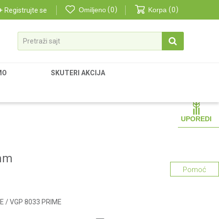
Omiljeno
0
Korpa
0
Registrujte se
Pretraži sajt
MO
SKUTERI AKCIJA
UPOREDI
mm
Pomoć
E / VGP 8033 PRIME