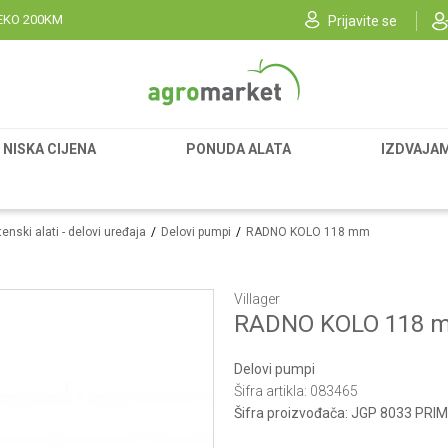
EKO 200KM
Prijavite se
NISKA CIJENA
PONUDA ALATA
IZDVAJA
enski alati - delovi uređaja
Delovi pumpi
RADNO KOLO 118 mm
Villager
RADNO KOLO 118 
Delovi pumpi
Šifra artikla:
083465
Šifra proizvođača:
JGP 8033 PRIM