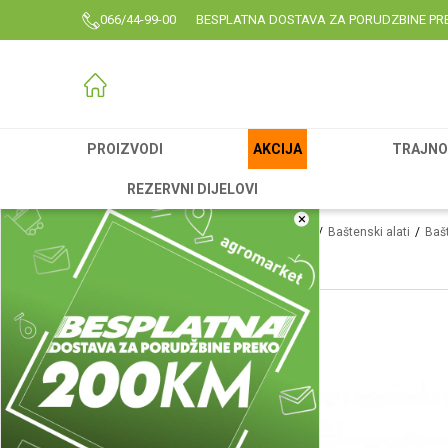
066/44-99-00
BESPLATNA DOSTAVA ZA PORUDZBINE PR
PROIZVODI
AKCIJA
TRAJNO 
REZERVNI DIJELOVI
×
Agromarket
Proizvodi
Rezervni delovi
Baštenski alati
Bašt