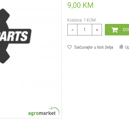
9,00
KM
Količina:
1
KOM
DO
Sačuvajte u listi želja
Up