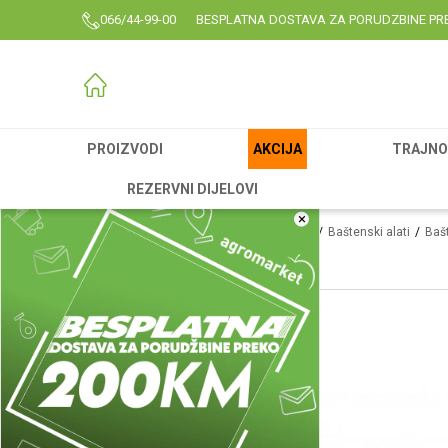
066/44-99-00
BESPLATNA DOSTAVA ZA PORUDZBINE PR
PROIZVODI
AKCIJA
TRAJNO 
REZERVNI DIJELOVI
×
Agromarket
Proizvodi
Rezervni delovi
Baštenski alati
Bašt