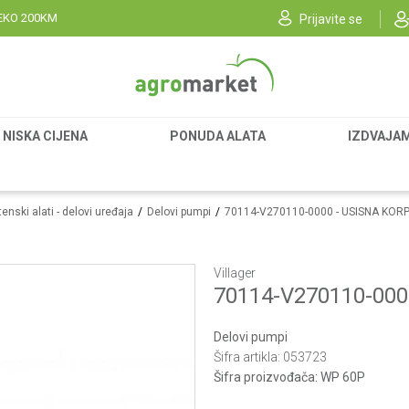
EKO 200KM
Prijavite se
NISKA CIJENA
PONUDA ALATA
IZDVAJA
enski alati - delovi uređaja
Delovi pumpi
70114-V270110-0000 - USISNA KOR
Villager
70114-V270110-000
Delovi pumpi
Šifra artikla:
053723
Šifra proizvođača:
WP 60P