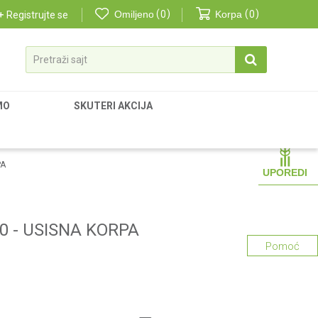
Omiljeno
0
Korpa
0
Registrujte se
Pretraži sajt
MO
SKUTERI AKCIJA
PA
UPOREDI
0 - USISNA KORPA
Pomoć