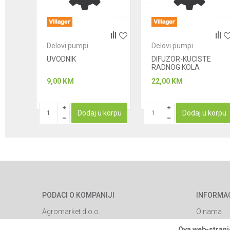
Anti-spam zaštita - izračunajte koliko je 4 + 1 :
Delovi pumpi
Delovi pumpi
POŠALJI
PKA
UVODNIK
DIFUZOR-KUCISTE
RADNOG KOLA
9,00
KM
22,00
KM
STUPAN
Dodaj u korpu
Dodaj u korpu
PODACI O KOMPANIJI
INFORMA
Agromarket d.o.o.
O nama
Brendovi
Matični broj: 11003826
Ova web-stranic