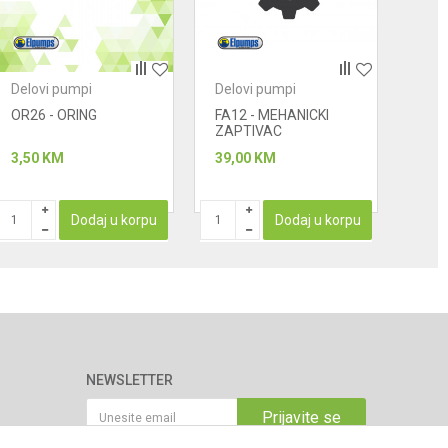
Delovi pumpi
Delovi pumpi
Delo
OR26 - ORING
FA12 - MEHANICKI
701
ZAPTIVAC
SPO
ULA
3,50
KM
39,00
KM
22,0
PROIZ
Dodaj u korpu
Dodaj u korpu
NEWSLETTER
Prijavite se