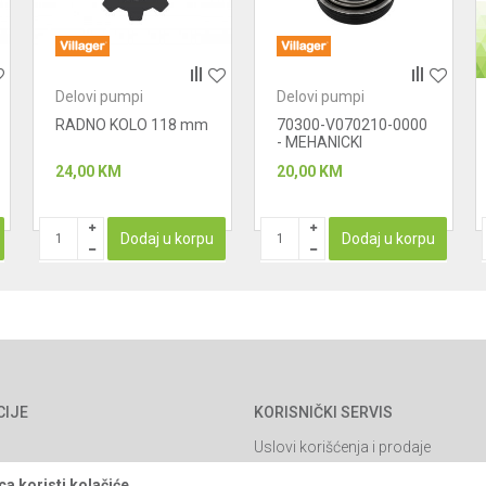
Delovi pumpi
Delovi pumpi
RADNO KOLO 118 mm
70300-V070210-0000
- MEHANICKI
ZAPTIVAC -
24,00
KM
20,00
KM
MANZETNA
Dodaj u korpu
Dodaj u korpu
CIJE
KORISNIČKI SERVIS
Uslovi korišćenja i prodaje
Politika privatnosti
a koristi kolačiće