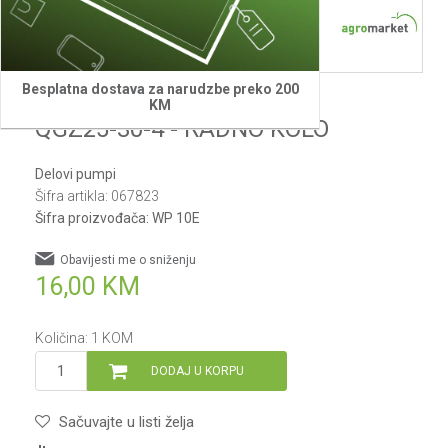
Besplatna dostava za narudzbe preko 200
Villager
KM
QGZ25-30-4 - RADNO KOLO
Delovi pumpi
Šifra artikla:
067823
Šifra proizvođača:
WP 10E
Obavijesti me o sniženju
16,00
KM
Količina:
1
KOM
DODAJ U KORPU
Sačuvajte u listi želja