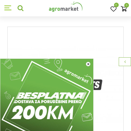
0
0
×