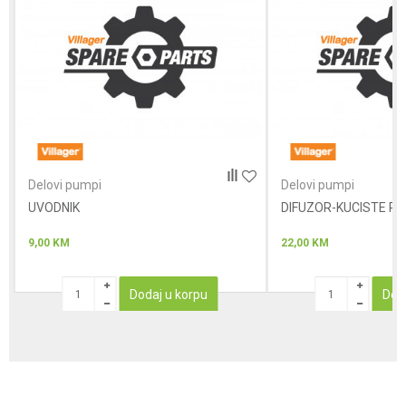
Poruka
Anti-spam zaštita - izračunajte koliko je 6 - 1 :
Delovi pumpi
Delovi pumpi
UVODNIK
POŠALJI
DIFUZOR-KUCISTE R
9,00
KM
22,00
KM
Dodaj u korpu
Dod