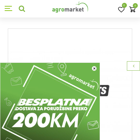
0
0
×