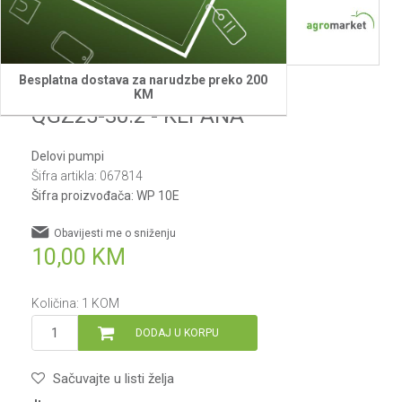
Besplatna dostava za narudzbe preko 200
Villager
KM
QGZ25-30.2 - KLPANA
Delovi pumpi
Šifra artikla:
067814
Šifra proizvođača:
WP 10E
Obavijesti me o sniženju
10,00
KM
Količina:
1
KOM
DODAJ U KORPU
Sačuvajte u listi želja