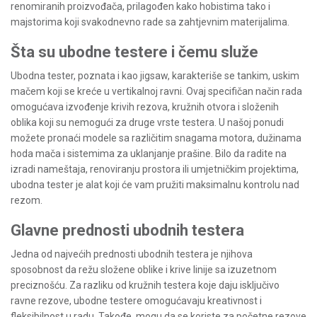
renomiranih proizvođača, prilagođen kako hobistima tako i
majstorima koji svakodnevno rade sa zahtjevnim materijalima.
Šta su ubodne testere i čemu služe
Ubodna tester, poznata i kao jigsaw, karakteriše se tankim, uskim
mačem koji se kreće u vertikalnoj ravni. Ovaj specifičan način rada
omogućava izvođenje krivih rezova, kružnih otvora i složenih
oblika koji su nemogući za druge vrste testera. U našoj ponudi
možete pronaći modele sa različitim snagama motora, dužinama
hoda mača i sistemima za uklanjanje prašine. Bilo da radite na
izradi nameštaja, renoviranju prostora ili umjetničkim projektima,
ubodna tester je alat koji će vam pružiti maksimalnu kontrolu nad
rezom.
Glavne prednosti ubodnih testera
Jedna od najvećih prednosti ubodnih testera je njihova
sposobnost da režu složene oblike i krive linije sa izuzetnom
preciznošću. Za razliku od kružnih testera koje daju isključivo
ravne rezove, ubodne testere omogućavaju kreativnost i
fleksibilnost u radu. Takođe, mogu da se koriste za početne rezove