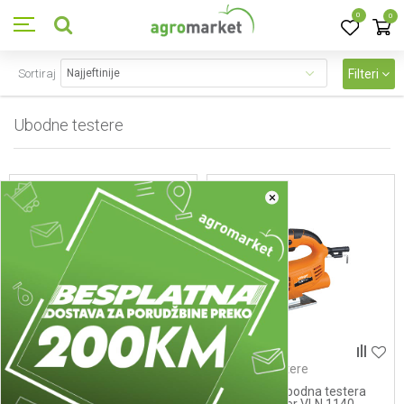
0
0
Sortiraj
Filteri
Ubodne testere
6
proizvoda
×
Ubodne testere
Ubodne testere
Ubodna testera AGM JS 450
Elektricna ubodna testera