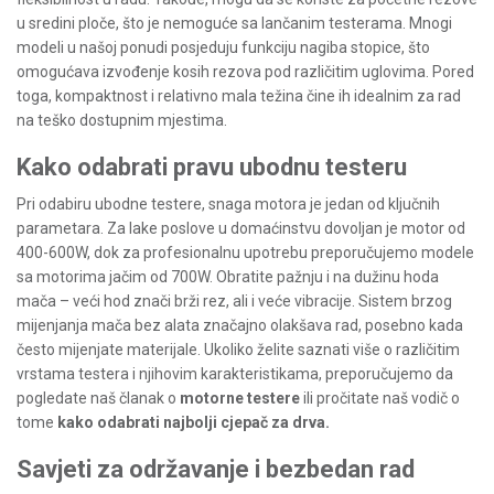
u sredini ploče, što je nemoguće sa lančanim testerama. Mnogi
modeli u našoj ponudi posjeduju funkciju nagiba stopice, što
omogućava izvođenje kosih rezova pod različitim uglovima. Pored
toga, kompaktnost i relativno mala težina čine ih idealnim za rad
na teško dostupnim mjestima.
Kako odabrati pravu ubodnu testeru
Pri odabiru ubodne testere, snaga motora je jedan od ključnih
parametara. Za lake poslove u domaćinstvu dovoljan je motor od
400-600W, dok za profesionalnu upotrebu preporučujemo modele
sa motorima jačim od 700W. Obratite pažnju i na dužinu hoda
mača – veći hod znači brži rez, ali i veće vibracije. Sistem brzog
mijenjanja mača bez alata značajno olakšava rad, posebno kada
često mijenjate materijale. Ukoliko želite saznati više o različitim
vrstama testera i njihovim karakteristikama, preporučujemo da
pogledate naš članak o
motorne testere
ili pročitate naš vodič o
tome
kako odabrati najbolji cjepač za drva
.
Savjeti za održavanje i bezbedan rad