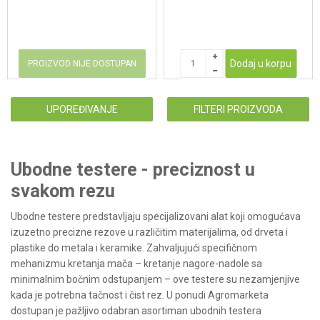
Dodaj u korpu
PROIZVOD NIJE DOSTUPAN
UPOREĐIVANJE
FILTERI PROIZVODA
Ubodne testere - preciznost u
svakom rezu
Ubodne testere predstavljaju specijalizovani alat koji omogućava
izuzetno precizne rezove u različitim materijalima, od drveta i
plastike do metala i keramike. Zahvaljujući specifičnom
mehanizmu kretanja mača – kretanje nagore-nadole sa
minimalnim bočnim odstupanjem – ove testere su nezamjenjive
kada je potrebna tačnost i čist rez. U ponudi Agromarketa
dostupan je pažljivo odabran asortiman ubodnih testera