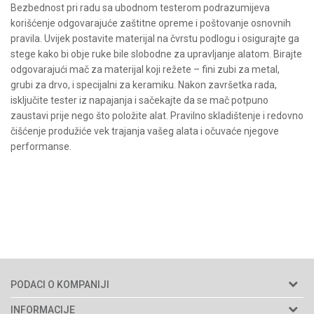
Bezbednost pri radu sa ubodnom testerom podrazumijeva
korišćenje odgovarajuće zaštitne opreme i poštovanje osnovnih
pravila. Uvijek postavite materijal na čvrstu podlogu i osigurajte ga
stege kako bi obje ruke bile slobodne za upravljanje alatom. Birajte
odgovarajući mač za materijal koji režete – fini zubi za metal,
grubi za drvo, i specijalni za keramiku. Nakon završetka rada,
isključite tester iz napajanja i sačekajte da se mač potpuno
zaustavi prije nego što položite alat. Pravilno skladištenje i redovno
čišćenje produžiće vek trajanja vašeg alata i očuvaće njegove
performanse.
PODACI O KOMPANIJI
Agromarket d.o.o.
INFORMACIJE