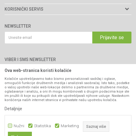
Matični broj: 11003826
O nama
KORISNIČKI SERVIS
Brendovi
Adresa: Industrijska zona 2, broj 8B
Uslovi korišćenja i prodaje
76300 Bijeljina
Katalozi
NEWSLETTER
Politika privatnosti
Saradnja
Email:
webshop@agromarket.ba
Kako kupiti
Prijavite se
Blog
066/44-99-00
Isporuka
Najčešća pitanja
Načini plaćanja
PIB: 4402278140003
Kontakt
VIBER I SMS NEWSLETTER
Pravo na odustajanje
Reklamacije
Ova web-stranica koristi kolačiće
Prijavite se
Povraćaj sredstava
Kolačiće upotrebljavamo kako bismo personalizovali sadržaj i oglase,
omogućili funkcije društvenih medija i analizirali saobraćaj. Isto tako, podatke
Zamjena artikala
o vašoj upotrebi naše web-lokacije delimo s partnerima za društvene medije,
PRATITE NAS
oglašavanje i analizu, a oni ih mogu kombinovati s drugim podacima koje ste
Plaćanje karticama
im pružili ili koje su prikupili dok ste upotrebljavali njihove usluge. Nastavkom
korišćenja naših internet stranica vi prihvatate našu upotrebu kolačića.
Detaljnije
Nužni
Statistika
Marketing
Saznaj više