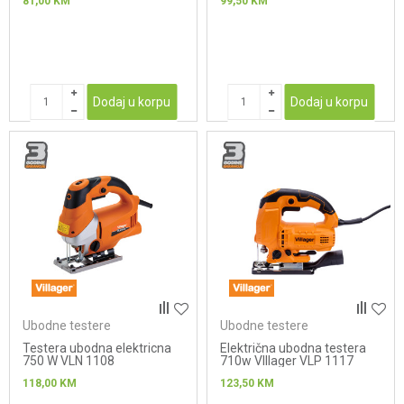
81,00
KM
99,50
KM
Dodaj u korpu
Dodaj u korpu
Ubodne testere
Ubodne testere
Testera ubodna elektricna
Električna ubodna testera
750 W VLN 1108
710w VIllager VLP 1117
118,00
KM
123,50
KM